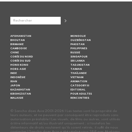
AFGHANISTAN
MONGOLIE
BHOUTAN
OUZBÉKISTAN
BIRMANIE
PAKISTAN
CAMBODGE
PHILIPPINES
CHINE
RUSSIE
CORÉE DU NORD
SINGAPOUR
CORÉE DU SUD
SRI LANKA
HONG KONG
TADJIKISTAN
HORS-ASIE
TAIWAN
INDE
THAÏLANDE
INDONÉSIE
VIETNAM
IRAN
ANIMATION
JAPON
CATEGORY III
KAZAKHSTAN
EDITORIAL
KIRGHIZISTAN
POUR ADULTES
MALAISIE
RENCONTRES
© Sancho does Asia 2001-2026 | Les textes sont la propriété de
leurs auteurs, et ne peuvent par conséquent être reproduits sans
autorisation préalable | Les visuels, de films ou autres, sont utilisés
à titre informatif et/ou illustratif uniquement ; si toutefois les
détenteurs de droits voulaient qu'ils soient retirés, il suffit de nous
contacter | Sancho does Asia a été réalisé sous SPiP par Akatomy,