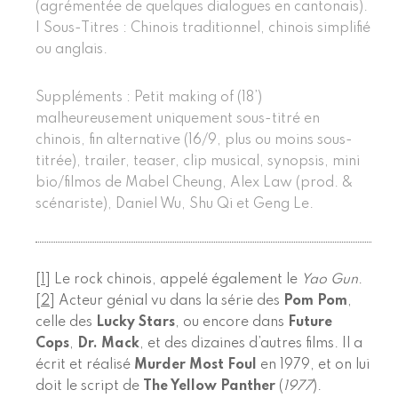
(agrémentée de quelques dialogues en cantonais).
| Sous-Titres : Chinois traditionnel, chinois simplifié
ou anglais.
Suppléments : Petit making of (18’)
malheureusement uniquement sous-titré en
chinois, fin alternative (16/9, plus ou moins sous-
titrée), trailer, teaser, clip musical, synopsis, mini
bio/filmos de Mabel Cheung, Alex Law (prod. &
scénariste), Daniel Wu, Shu Qi et Geng Le.
[
1
]
Le rock chinois, appelé également le
Yao Gun
.
[
2
]
Acteur génial vu dans la série des
Pom Pom
,
celle des
Lucky Stars
, ou encore dans
Future
Cops
,
Dr. Mack
, et des dizaines d’autres films. Il a
écrit et réalisé
Murder Most Foul
en 1979, et on lui
doit le script de
The Yellow Panther
(
1977
).