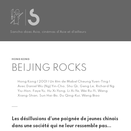
Sancho does Asia, cinémas d'Asie et d'ailleurs
HONG KONG
BEIJING ROCKS
Hong Kong | 2001 | Un film de Mabel Cheung Yuen-Ting |
Avec Daniel Wu (Ng) Yin-Cho, Shu Qi, Geng Le, Richard Ng
Yiu-Hon, Faye Yu, Hu Xi-Yong, Li Xi-Ye, Wei Ru-Yi, Wang
Xiang-Shan, Sun Hai-Bo, Du Qing-Kui, Wang Biao
Les désillusions d’une poignée de jeunes chinois
dans une société qui ne leur ressemble pas...