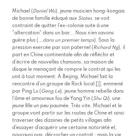
Michael (
Daniel Wu
), jeune musicien hong-kongais
de bonne famille éduqué aux
States
, se voit
contraint de quitter l’ex-colonie suite à une
"altercation" dans un bar... Nous n’en savons
guère plus (
...dans un premier temps
). Sous la
pression exercée par son paternel (
Richard Ng
), il
part en Chine continentale afin de réfléchir et
d’écrire de nouvelles chansons, sa maison de
disque le menaçant de rompre le contrat qui les
unit à tout moment. A Beijing, Michael fait la
rencontre d’un groupe de Rock local
[
1
]
, emmené
par Ping Lu (
Geng Le
), jeune homme rebelle dans
l’âme et amoureux fou de Yang Yin (
Shu Qi
), une
jeune fille un peu paumée. Très vite, Michael et le
groupe vont partir sur les routes de Chine et ainsi
traverser des dizaines de petits villages afin
d’essayer d’acquérir une certaine notoriété et,
pourquoi pas, décrocher un contrat ; mais la vie