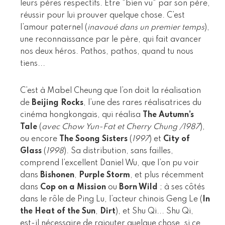
leurs pères respectifs. Être "bien vu" par son père,
réussir pour lui prouver quelque chose. C’est
l’amour paternel (
inavoué dans un premier temps
),
une reconnaissance par le père, qui fait avancer
nos deux héros. Pathos, pathos, quand tu nous
tiens...
C’est à Mabel Cheung que l’on doit la réalisation
de
Beijing Rocks
, l’une des rares réalisatrices du
cinéma hongkongais, qui réalisa
The Autumn’s
Tale
(
avec Chow Yun-Fat et Cherry Chung /1987
),
ou encore
The Soong Sisters
(
1997
) et
City of
Glass
(
1998
). Sa distribution, sans failles,
comprend l’excellent Daniel Wu, que l’on pu voir
dans
Bishonen
,
Purple Storm
, et plus récemment
dans
Cop on a Mission
ou
Born Wild
; à ses côtés
dans le rôle de Ping Lu, l’acteur chinois Geng Le (
In
the Heat of the Sun
,
Dirt
), et Shu Qi... Shu Qi,
est-il nécessaire de rajouter quelque chose, si ce