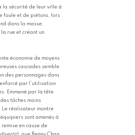
la sécurité de leur ville à
e foule et de piétons, lors
fond dans la masse,
la rue et créant un
dente économie de moyens
mbreuses cascades semble
ution des personnages dans
nforcé par l’utilisation
nes. Emmené par la tête
à des tâches moins
e. Le réalisateur montre
s équipiers sont amenés à
e remise en cause de
divertir
), que Benny Chan,