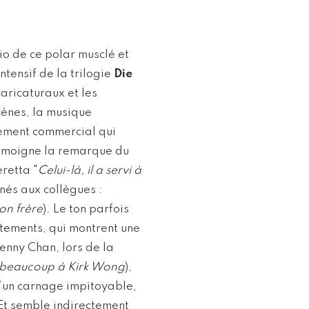
io de ce polar musclé et
ntensif de la trilogie
Die
aricaturaux et les
cènes, la musique
ssement commercial qui
témoigne la remarque du
eretta "
Celui-là, il a servi à
nés aux collègues :
on frère
). Le ton parfois
ntements, qui montrent une
enny Chan, lors de la
t beaucoup à Kirk Wong
),
d’un carnage impitoyable,
 Et semble indirectement