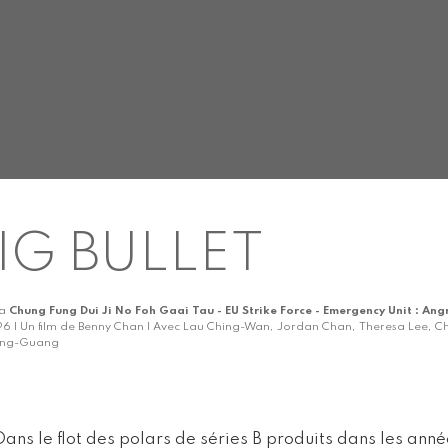
IG BULLET
ka
Chung Fung Dui Ji No Foh Gaai Tau - EU Strike Force - Emergency Unit : Angr
96 | Un film de Benny Chan | Avec Lau Ching-Wan, Jordan Chan, Theresa Lee, 
ng-Guang
Dans le flot des polars de séries B produits dans les anné