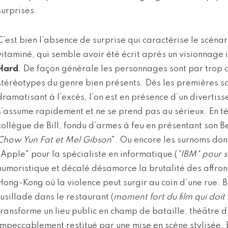
surprises.
C’est bien l’absence de surprise qui caractérise le scénar
vitaminé, qui semble avoir été écrit après un visionnage i
Hard
. De façon générale les personnages sont par trop c
stéréotypes du genre bien présents. Dés les premières s
dramatisant à l’excès, l’on est en présence d’un diverti
s’assume rapidement et ne se prend pas au sérieux. En 
collègue de Bill, fondu d’armes à feu en présentant son B
Chow Yun Fat et Mel Gibson
". Ou encore les surnoms don
"Apple" pour la spécialiste en informatique (
"IBM" pour s
humoristique et décalé désamorce la brutalité des affro
Hong-Kong où la violence peut surgir au coin d’une rue. B
fusillade dans le restaurant (
moment fort du film qui doi
transforme un lieu public en champ de bataille, théâtre 
impeccablement restitué par une mise en scène stylisée.