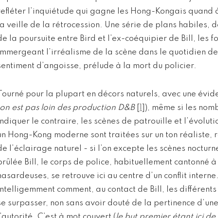
refléter l’inquiétude qui gagne les Hong-Kongais quand à 
la veille de la rétrocession. Une série de plans habiles, d
de la poursuite entre Bird et l’ex-coéquipier de Bill, les 
immergeant l’irréalisme de la scène dans le quotidien de 
sentiment d’angoisse, prélude à la mort du policier.
Tourné pour la plupart en décors naturels, avec une évi
on est pas loin des production D&B
[
1
]
), même si les no
indiquer le contraire, les scènes de patrouille et l’évol
un Hong-Kong moderne sont traitées sur un ton réaliste, re
de l’éclairage naturel - si l’on excepte les scènes noctur
brûlée Bill, le corps de police, habituellement cantonné 
hasardeuses, se retrouve ici au centre d’un conflit intern
intelligemment comment, au contact de Bill, les différent
se surpasser, non sans avoir douté de la pertinence d’un
l’autorité. C’est à mot couvert (
le but premier étant ici de 