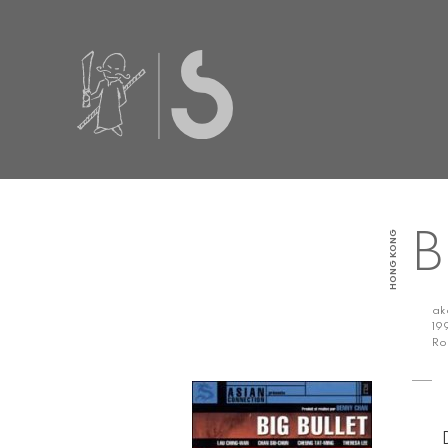
HONG KONG
B
a
19
Ro