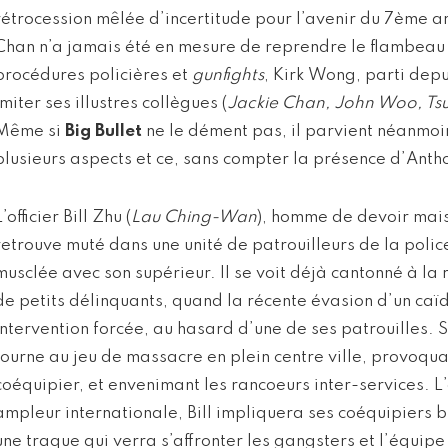
rétrocession mêlée d’incertitude pour l’avenir du 7ème ar
Chan n’a jamais été en mesure de reprendre le flambeau 
procédures policières et
gunfights
, Kirk Wong, parti depu
imiter ses illustres collègues (
Jackie Chan, John Woo, Tsui
Même si
Big Bullet
ne le dément pas, il parvient néanmoi
plusieurs aspects et ce, sans compter la présence d’Anth
L’officier Bill Zhu (
Lau Ching-Wan
), homme de devoir mais
retrouve muté dans une unité de patrouilleurs de la police
musclée avec son supérieur. Il se voit déjà cantonné à la 
de petits délinquants, quand la récente évasion d’un caï
intervention forcée, au hasard d’une de ses patrouilles. S’
tourne au jeu de massacre en plein centre ville, provoqua
coéquipier, et envenimant les rancoeurs inter-services. L
ampleur internationale, Bill impliquera ses coéquipiers 
une traque qui verra s’affronter les gangsters et l’équipe 