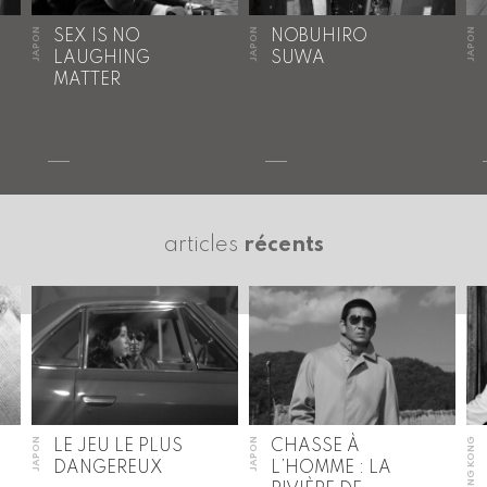
JAPON
JAPON
JAPON
SEX IS NO
NOBUHIRO
LAUGHING
SUWA
MATTER
articles
récents
JAPON
JAPON
HONG KONG
LE JEU LE PLUS
CHASSE À
DANGEREUX
L’HOMME : LA