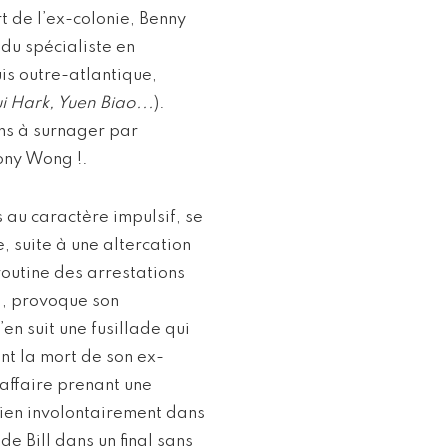
t de l’ex-colonie, Benny
du spécialiste en
is outre-atlantique,
 Hark, Yuen Biao...
).
ns à surnager par
ony Wong !.
 au caractère impulsif, se
, suite à une altercation
routine des arrestations
d, provoque son
en suit une fusillade qui
nt la mort de son ex-
’affaire prenant une
bien involontairement dans
de Bill dans un final sans