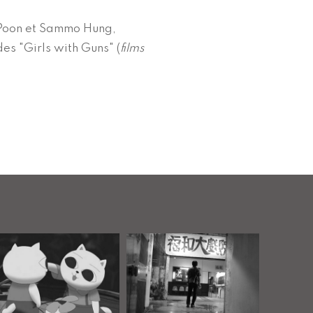
 Poon et Sammo Hung,
es "Girls with Guns" (
films