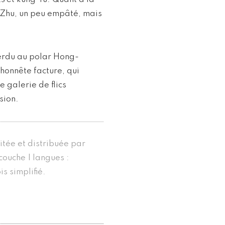
l Zhu, un peu empâté, mais
perdu au polar Hong-
’honnête facture, qui
 galerie de flics
sion.
itée et distribuée par
couche | langues :
is simplifié.