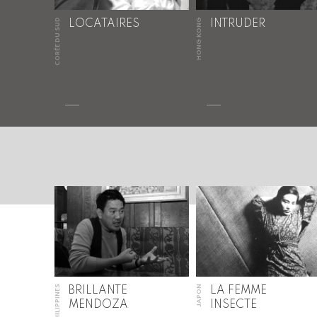
CORÉE DU SUD
HONG KONG
LOCATAIRES
INTRUDER
PHILIPPINES
JAPON
BRILLANTE
LA FEMME
MENDOZA
INSECTE