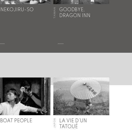
TAIWAN
NEKOJIRU-SO
GOODBYE,
DRAGON INN
JAPON
BOAT PEOPLE
LA VIE D’UN
TATOUÉ