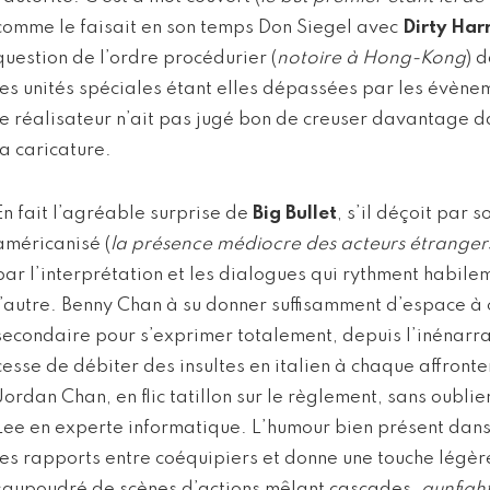
comme le faisait en son temps Don Siegel avec
Dirty Har
question de l’ordre procédurier (
notoire à Hong-Kong
) 
les unités spéciales étant elles dépassées par les évè
le réalisateur n’ait pas jugé bon de creuser davantage da
la caricature.
En fait l’agréable surprise de
Big Bullet
, s’il déçoit par 
américanisé (
la présence médiocre des acteurs étranger
par l’interprétation et les dialogues qui rythment habilem
l’autre. Benny Chan à su donner suffisamment d’espace 
secondaire pour s’exprimer totalement, depuis l’inénar
cesse de débiter des insultes en italien à chaque affront
Jordan Chan, en flic tatillon sur le règlement, sans oubli
Lee en experte informatique. L’humour bien présent dans
les rapports entre coéquipiers et donne une touche légèr
saupoudré de scènes d’actions mêlant cascades,
gunfigh