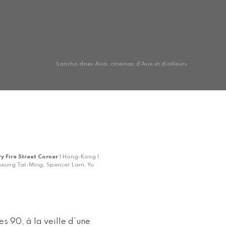
Sancho does Asia, cinémas d'Asie et d'ailleurs
y Fire Street Corner
| Hong-Kong |
Cheung Tat-Ming, Spencer Lam, Yu
es 90, à la veille d’une