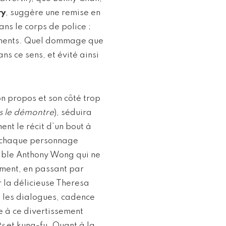
ry
, suggère une remise en
dans le corps de police ;
nements. Quel dommage que
ns ce sens, et évité ainsi
son propos et son côté trop
s le démontre
), séduira
ent le récit d’un bout à
à chaque personnage
rable Anthony Wong qui ne
ement, en passant par
er la délicieuse Theresa
 les dialogues, cadence
e à ce divertissement
ts
et kung-fu. Quant à la