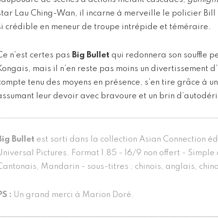
star Lau Ching-Wan, il incarne à merveille le policier Bil
si crédible en meneur de troupe intrépide et téméraire.
Ce n’est certes pas
Big Bullet
qui redonnera son souffle 
Kongais, mais il n’en reste pas moins un divertissement d
compte tenu des moyens en présence, s’en tire grâce à une
assumant leur devoir avec bravoure et un brin d’autodéri
Big Bullet
est sorti dans la collection Asian Connection éd
Universal Pictures. Format 1.85 - 16/9 non offert - Simple 
Cantonais, Mandarin - sous-titres : chinois, anglais, chino
PS :
Un grand merci à Marion Doré.