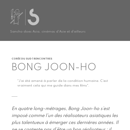
Sancho does Asia, cinémas d'Asie et d'ailleurs
CORÉE DU SUD | RENCONTRES
BONG JOON-HO
"J’ai été amené à parler de la condition humaine. C’est
vraiment cela qui me guide dans mes films".
En quatre long-métrages, Bong Joon-ho s’est
imposé comme l’un des réalisateurs asiatiques les
plus talentueux à émerger ces dernières années. Il
ne se contente pas d’être un bon réalisateur ; il