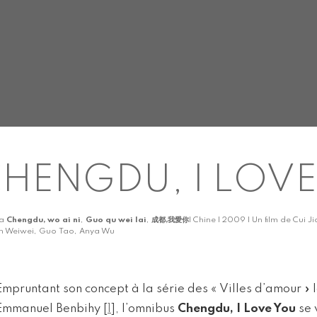
HENGDU, I LOV
ka
Chengdu, wo ai ni
,
Guo qu wei lai
,
成都,我愛你
| Chine | 2009 | Un film de Cui 
n Weiwei, Guo Tao, Anya Wu
Empruntant son concept à la série des « Villes d’amour » 
Emmanuel Benbihy
[
1
]
, l’omnibus
Chengdu, I Love You
se 