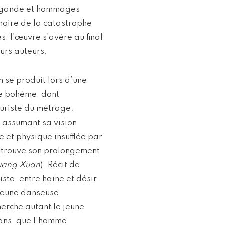
opagande et hommages
moire de la catastrophe
, l’œuvre s’avère au final
eurs auteurs.
 se produit lors d’une
e bohème, dont
turiste du métrage.
e assumant sa vision
e et physique insufflée par
i trouve son prolongement
ang Xuan
). Récit de
ste, entre haine et désir
 jeune danseuse
herche autant le jeune
 ans, que l’homme