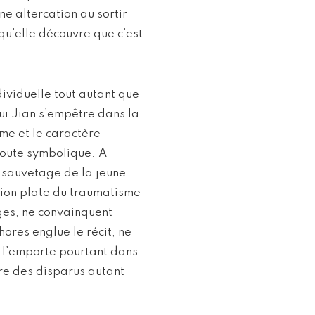
ne altercation au sortir
qu’elle découvre que c’est
ividuelle tout autant que
ui Jian s’empêtre dans la
sme et le caractère
 toute symbolique. A
u sauvetage de la jeune
ration plate du traumatisme
ages, ne convainquent
ores englue le récit, ne
 l’emporte pourtant dans
ire des disparus autant