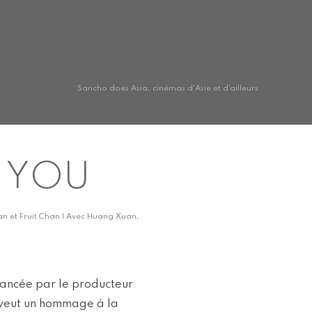
Sancho does Asia, cinémas d'Asie et d'ailleurs
E YOU
Jian et Fruit Chan | Avec Huang Xuan,
lancée par le producteur
veut un hommage à la