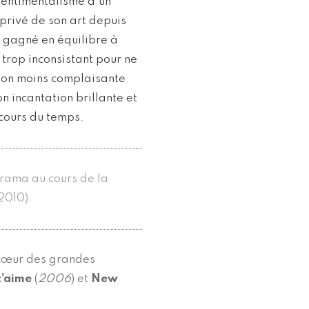
sentimentalisme d’un
 privé de son art depuis
 gagné en équilibre à
 trop inconsistant pour ne
tion moins complaisante
on incantation brillante et
 cours du temps.
orama au cours de la
(2010).
 cœur des grandes
 t’aime
(
2006
) et
New