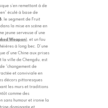
ique s’en remettant à de
ien” éculé à base de
6
, le segment de Fruit
dans la mise en scène en
ne jeune serveuse d’une
aked Weapon
), et un fou
théières à long bec. D’une
ique d’une Chine aux prises
nt la ville de Chengdu, est
e de “changement de
ractée et conviviale en
les décors pittoresques
ant les murs et traditions
tantôt comme des
n sans humour et ironie la
ctrine dominante et