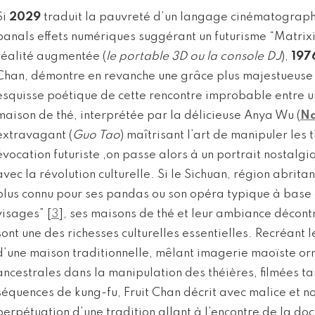
Si
2029
traduit la pauvreté d’un langage cinématograph
banals effets numériques suggérant un futurisme “Matrix
réalité augmentée (
le portable 3D ou la console DJ
),
197
Chan, démontre en revanche une grâce plus majestueuse 
esquisse poétique de cette rencontre improbable entre u
maison de thé, interprétée par la délicieuse Anya Wu (
N
extravagant (
Guo Tao
) maîtrisant l’art de manipuler les 
évocation futuriste ,on passe alors à un portrait nostalg
avec la révolution culturelle. Si le Sichuan, région abrita
plus connu pour ses pandas ou son opéra typique à bas
visages”
[
3
]
, ses maisons de thé et leur ambiance décont
sont une des richesses culturelles essentielles. Recréant 
d’une maison traditionnelle, mêlant imagerie maoïste orn
ancestrales dans la manipulation des théières, filmées 
séquences de kung-fu, Fruit Chan décrit avec malice et no
perpétuation d’une tradition allant à l’encontre de la do