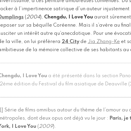
divertissante, à ces peinture amoureuses convenues. Du 
rocker à l’impertinence satirique d’un auteur injustement
Dumplings
(
2004
),
Chengdu, I Love You
aurait sûrement
reposer sur sa béquille Coréenne. Mais il s’avère au final
susciter un intérêt autre qu’anecdotique. Pour une évoca
de la ville, on lui préfèrera
24 City
de
Jia Zhang-Ke
et s
ambitieuse de la mémoire collective de ses habitants au
Chengdu, I Love You
a été présenté dans la section Pan
12ème édition du Festival du film asiatique de Deauville 
1
]
Série de films omnibus autour du thème de l’amour au
métropoles, dont deux opus ont déjà vu le jour :
Paris, je
York, I Love You
(
2009
).