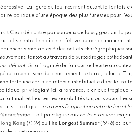
répressive. La figure du fou incarnant autant la fantaisie
satire politique d’une époque des plus funestes pour l’ex
Fruit Chan démontre par son sens de la suggestion, la p
cristallise entre le maître et l’élève autour du maniement 
séquences semblables à des ballets chorégraphiques son
mouvement, tantôt au travers de surcadrages esthétisant
mur décati
). Si la fragilité de l’amour se heurte au conte
qu’au traumatisme du tremblement de terre, celui de Ta
manifeste une certaine retenue inhabituelle dans le trai
politique, privilégiant ici la romance, bien que tragique,
ça fait mal, et heurter les sensibilités toujours sourcilleu
esquisse critique -
à travers l’opposition entre le fou et l
dénonciation
- fait pâle figure aux côtés d’œuvres majeu
Hong Kong
(
1997
) ou
The Longest Summer
(
1998
) et leu
vis de la rétrocession.