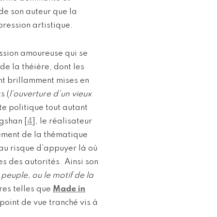
 de son auteur que la
pression artistique.
assion amoureuse qui se
de la théière, dont les
t brillamment mises en
s (
l’ouverture d’un vieux
xte politique tout autant
ngshan
[
4
]
, le réalisateur
tement de la thématique
 au risque d’appuyer là où
ses des autorités. Ainsi son
e peuple, ou le motif de la
res telles que
Made in
r point de vue tranché vis à