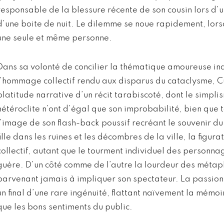
responsable de la blessure récente de son cousin lors d’u
d’une boite de nuit. Le dilemme se noue rapidement, lors
une seule et même personne.
Dans sa volonté de concilier la thématique amoureuse ind
l’hommage collectif rendu aux disparus du cataclysme, C
platitude narrative d’un récit tarabiscoté, dont le simpli
hétéroclite n’ont d’égal que son improbabilité, bien que
l’image de son flash-back poussif recréant le souvenir d
fille dans les ruines et les décombres de la ville, la figu
collectif, autant que le tourment individuel des personn
guère. D’un côté comme de l’autre la lourdeur des métaph
parvenant jamais à impliquer son spectateur. La passion
un final d’une rare ingénuité, flattant naïvement la mémo
que les bons sentiments du public.