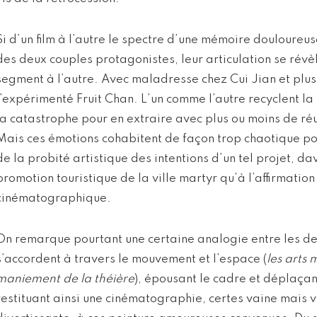
Si d’un film à l’autre le spectre d’une mémoire douloureus
des deux couples protagonistes, leur articulation se révè
segment à l’autre. Avec maladresse chez Cui Jian et plus
l’expérimenté Fruit Chan. L’un comme l’autre recyclent l
la catastrophe pour en extraire avec plus ou moins de ré
Mais ces émotions cohabitent de façon trop chaotique po
de la probité artistique des intentions d’un tel projet, da
promotion touristique de la ville martyr qu’à l’affirmatio
cinématographique.
On remarque pourtant une certaine analogie entre les d
s’accordent à travers le mouvement et l’espace (
les arts 
maniement de la théière
), épousant le cadre et déplaçan
restituant ainsi une cinématographie, certes vaine mais v