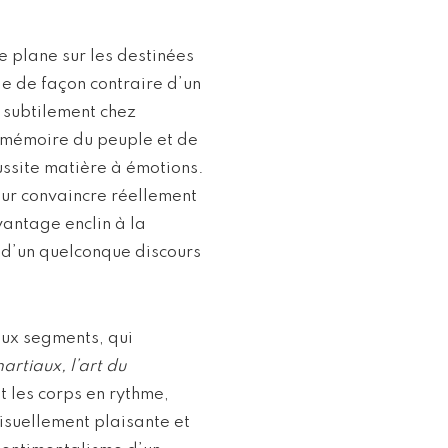
e plane sur les destinées
le de façon contraire d’un
 subtilement chez
a mémoire du peuple et de
ussite matière à émotions.
ur convaincre réellement
vantage enclin à la
n d’un quelconque discours
eux segments, qui
martiaux, l’art du
t les corps en rythme,
isuellement plaisante et