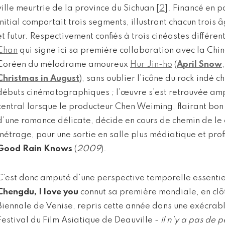
ville meurtrie de la province du Sichuan
[
2
]
. Financé en pa
initial comportait trois segments, illustrant chacun trois â
et futur. Respectivement confiés à trois cinéastes différen
Chan
qui signe ici sa première collaboration avec la Chin
Coréen du mélodrame amoureux
Hur Jin-ho
(
April Snow
Christmas in August
), sans oublier l’icône du rock indé c
débuts cinématographiques ; l’œuvre s’est retrouvée a
central lorsque le producteur Chen Weiming, flairant bon
d’une romance délicate, décide en cours de chemin de le 
métrage, pour une sortie en salle plus médiatique et profi
Good Rain Knows
(
2009
).
C’est donc amputé d’une perspective temporelle essentiel
Chengdu, I love you
connut sa première mondiale, en clô
Biennale de Venise, repris cette année dans une exécrabl
Festival du Film Asiatique de Deauville -
il n’y a pas de 