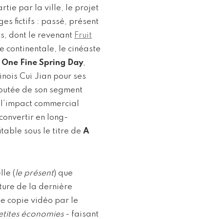
rtie par la ville, le projet
ges fictifs : passé, présent
ts, dont le revenant
Fruit
e continentale, le cinéaste
,
One Fine Spring Day
,
hinois Cui Jian pour ses
mputée de son segment
 l’impact commercial
convertir en long-
table sous le titre de
A
le (
le présent
) que
ture de la dernière
e copie vidéo par le
petites économies
- faisant