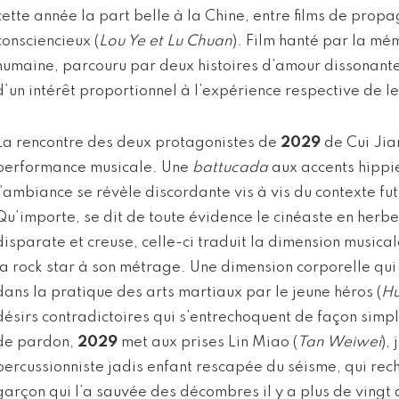
cette année la part belle à la Chine, entre films de pr
consciencieux (
Lou Ye et Lu Chuan
). Film hanté par la mé
humaine, parcouru par deux histoires d’amour dissonantes
d’un intérêt proportionnel à l’expérience respective de l
La rencontre des deux protagonistes de
2029
de Cui Jian
performance musicale. Une
battucada
aux accents hippi
l’ambiance se révèle discordante vis à vis du contexte fu
Qu’importe, se dit de toute évidence le cinéaste en herb
disparate et creuse, celle-ci traduit la dimension musical
la rock star à son métrage. Une dimension corporelle qu
dans la pratique des arts martiaux par le jeune héros (
Hu
désirs contradictoires qui s’entrechoquent de façon simpli
de pardon,
2029
met aux prises Lin Miao (
Tan Weiwei
),
percussionniste jadis enfant rescapée du séisme, qui rec
garçon qui l’a sauvée des décombres il y a plus de vingt