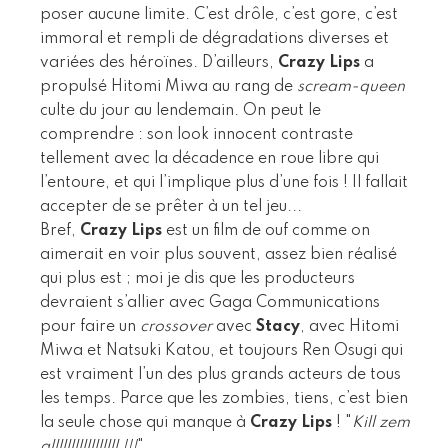
poser aucune limite. C’est drôle, c’est gore, c’est
immoral et rempli de dégradations diverses et
variées des héroïnes. D’ailleurs,
Crazy Lips
a
propulsé Hitomi Miwa au rang de
scream-queen
culte du jour au lendemain. On peut le
comprendre : son look innocent contraste
tellement avec la décadence en roue libre qui
l’entoure, et qui l’implique plus d’une fois ! Il fallait
accepter de se prêter à un tel jeu...
Bref,
Crazy Lips
est un film de ouf comme on
aimerait en voir plus souvent, assez bien réalisé
qui plus est ; moi je dis que les producteurs
devraient s’allier avec Gaga Communications
pour faire un
crossover
avec
Stacy
, avec Hitomi
Miwa et Natsuki Katou, et toujours Ren Osugi qui
est vraiment l’un des plus grands acteurs de tous
les temps. Parce que les zombies, tiens, c’est bien
la seule chose qui manque à
Crazy Lips
! "
Kill zem
alllllllllllllllll !!!
"