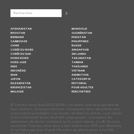
AFGHANISTAN
MONGOLIE
BHOUTAN
OUZBÉKISTAN
BIRMANIE
PAKISTAN
CAMBODGE
PHILIPPINES
CHINE
RUSSIE
CORÉE DU NORD
SINGAPOUR
CORÉE DU SUD
SRI LANKA
HONG KONG
TADJIKISTAN
HORS-ASIE
TAIWAN
INDE
THAÏLANDE
INDONÉSIE
VIETNAM
IRAN
ANIMATION
JAPON
CATEGORY III
KAZAKHSTAN
EDITORIAL
KIRGHIZISTAN
POUR ADULTES
MALAISIE
RENCONTRES
© Sancho does Asia 2001-2026 | Les textes sont la propriété de
leurs auteurs, et ne peuvent par conséquent être reproduits sans
autorisation préalable | Les visuels, de films ou autres, sont utilisés
à titre informatif et/ou illustratif uniquement ; si toutefois les
détenteurs de droits voulaient qu'ils soient retirés, il suffit de nous
contacter | Sancho does Asia a été réalisé sous SPiP par Akatomy,
et est hébergé chez Gandi | Numéro de déclaration à la CNIL :