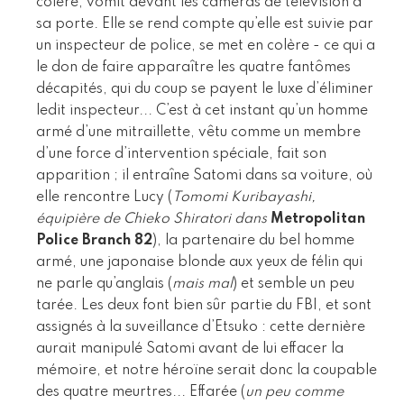
colère, vomit devant les caméras de télévision à
sa porte. Elle se rend compte qu’elle est suivie par
un inspecteur de police, se met en colère - ce qui a
le don de faire apparaître les quatre fantômes
décapités, qui du coup se payent le luxe d’éliminer
ledit inspecteur... C’est à cet instant qu’un homme
armé d’une mitraillette, vêtu comme un membre
d’une force d’intervention spéciale, fait son
apparition ; il entraîne Satomi dans sa voiture, où
elle rencontre Lucy (
Tomomi Kuribayashi,
équipière de Chieko Shiratori dans
Metropolitan
Police Branch 82
), la partenaire du bel homme
armé, une japonaise blonde aux yeux de félin qui
ne parle qu’anglais (
mais mal
) et semble un peu
tarée. Les deux font bien sûr partie du FBI, et sont
assignés à la suveillance d’Etsuko : cette dernière
aurait manipulé Satomi avant de lui effacer la
mémoire, et notre héroïne serait donc la coupable
des quatre meurtres... Effarée (
un peu comme