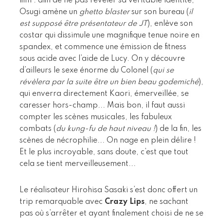
film : afin de ne pas révéler sa véritable identité,
Osugi amène un
ghetto blaster
sur son bureau (
il
est supposé être présentateur de JT
), enlève son
costar qui dissimule une magnifique tenue noire en
spandex, et commence une émission de fitness
sous acide avec l’aide de Lucy. On y découvre
d’ailleurs le sexe énorme du Colonel (
qui se
révèlera par la suite être un bien beau godemiché
),
qui enverra directement Kaori, émerveillée, se
caresser hors-champ... Mais bon, il faut aussi
compter les scènes musicales, les fabuleux
combats (
du kung-fu de haut niveau !
) de la fin, les
scènes de nécrophilie... On nage en plein délire !
Et le plus incroyable, sans doute, c’est que tout
cela se tient merveilleusement...
Le réalisateur Hirohisa Sasaki s’est donc offert un
trip remarquable avec
Crazy Lips
, ne sachant
pas où s’arrêter et ayant finalement choisi de ne se