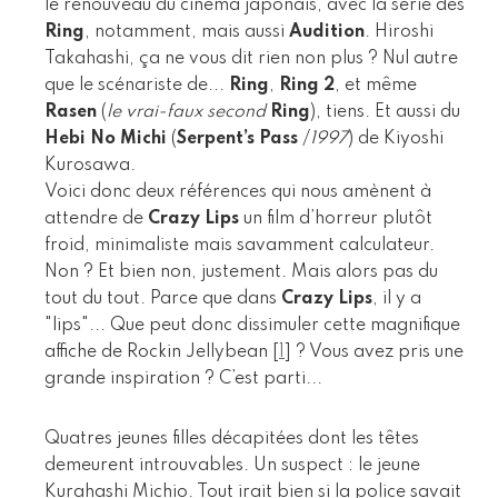
le renouveau du cinéma japonais, avec la série des
Ring
, notamment, mais aussi
Audition
. Hiroshi
Takahashi, ça ne vous dit rien non plus ? Nul autre
que le scénariste de...
Ring
,
Ring 2
, et même
Rasen
(
le vrai-faux second
Ring
), tiens. Et aussi du
Hebi No Michi
(
Serpent’s Pass
/
1997
) de Kiyoshi
Kurosawa.
Voici donc deux références qui nous amènent à
attendre de
Crazy Lips
un film d’horreur plutôt
froid, minimaliste mais savamment calculateur.
Non ? Et bien non, justement. Mais alors pas du
tout du tout. Parce que dans
Crazy Lips
, il y a
"lips"... Que peut donc dissimuler cette magnifique
affiche de Rockin Jellybean
[
1
]
? Vous avez pris une
grande inspiration ? C’est parti...
Quatres jeunes filles décapitées dont les têtes
demeurent introuvables. Un suspect : le jeune
Kurahashi Michio. Tout irait bien si la police savait