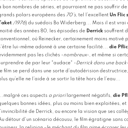
à bon nombres de séries, et pourraient ne pas souffrir d
grands polars européens des
70’s
, tel l’excellent
Un Flic 
Taket
/1976
) du suédois Bo Widerberg... Mais il est vrai
moitié des années 80, les épisodes de
Derrick
souffrent d
conventionnel, où Reinecker, certainement moins motivé 
s’être lui-même adonné à une certaine facilité...
die Pflic
évidemment pas les clichés -
nombreux
-, et même si cer
surprendre de par leur "audace" -
Derrick dans une back
le film se perd dans une sorte d’autodérision destructrice, 
plus qu’elle ne l’aide à se sortir la tête hors de l’eau...
...malgré ces aspects
a priori
largement négatifs,
die Pfl
quelques bonnes idées, plus ou moins bien exploitées, et
l’invincibilité de Derrick, ou encore la vision que ses coll
Au détour d’un scénario décousu, le film égratigne sans c
business
, la religion -
le méchant du film aime écraser les 