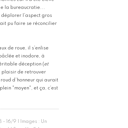
de la bureaucratie...
ue déplorer l’aspect gros
rait pu faire se réconcilier
x de roue, il s’enlise
bâclée et inodore, à
véritable déception (
et
e plaisir de retrouver
baroud d’honneur qui aurait
lein "moyen", et ça, c’est
78 - 16/9 | Images : Un