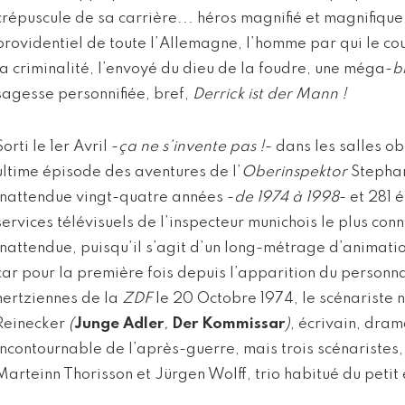
crépuscule de sa carrière... héros magnifié et magnifique
providentiel de toute l’Allemagne, l’homme par qui le cou
la criminalité, l’envoyé du dieu de la foudre, une méga-
b
sagesse personnifiée, bref,
Derrick ist der Mann !
Sorti le 1er Avril -
ça ne s’invente pas !
- dans les salles o
ultime épisode des aventures de l’
Oberinspektor
Stephan
inattendue vingt-quatre années -
de 1974 à 1998
- et 281 
services télévisuels de l’inspecteur munichois le plus con
Inattendue, puisqu’il s’agit d’un long-métrage d’animatio
car pour la première fois depuis l’apparition du personn
hertziennes de la
ZDF
le 20 Octobre 1974, le scénariste n
Reinecker
(
Junge Adler
,
Der Kommissar
)
, écrivain, dram
incontournable de l’après-guerre, mais trois scénaristes,
Marteinn Thorisson et Jürgen Wolff, trio habitué du peti