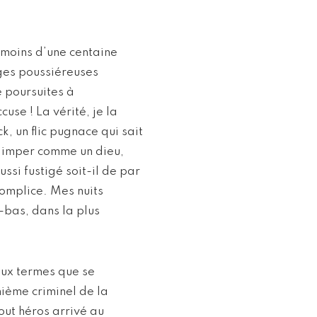
 moins d’une centaine
ges poussiéreuses
 poursuites à
use ! La vérité, je la
ck, un flic pugnace qui sait
l’imper comme un dieu,
aussi fustigé soit-il de par
complice. Mes nuits
à-bas, dans la plus
oux termes que se
nième criminel de la
out héros arrivé au