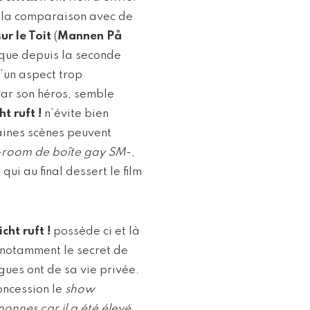
e la comparaison avec de
sur le Toit
(
Mannen På
 que depuis la seconde
’un aspect trop
par son héros, semble
ht ruft !
n’évite bien
taines scènes peuvent
-room de boîte gay SM
-,
qui au final dessert le film
icht ruft !
possède ci et là
 notamment le secret de
ègues ont de sa vie privée.
oncession le
show
nonnes car il a été élevé