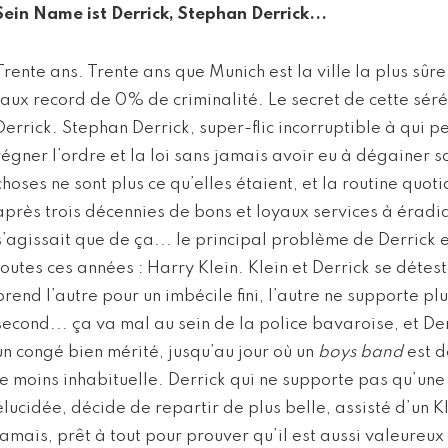
Sein Name ist Derrick, Stephan Derrick...
Trente ans. Trente ans que Munich est la ville la plus sûr
taux record de 0% de criminalité. Le secret de cette séré
Derrick. Stephan Derrick, super-flic incorruptible à qui pe
régner l’ordre et la loi sans jamais avoir eu à dégainer s
choses ne sont plus ce qu’elles étaient, et la routine quo
après trois décennies de bons et loyaux services à éradiq
s’agissait que de ça... le principal problème de Derrick 
toutes ces années : Harry Klein. Klein et Derrick se détest
prend l’autre pour un imbécile fini, l’autre ne supporte plu
second... ça va mal au sein de la police bavaroise, et D
un congé bien mérité, jusqu’au jour où un
boys band
est d
le moins inhabituelle. Derrick qui ne supporte pas qu’une 
élucidée, décide de repartir de plus belle, assisté d’un 
jamais, prêt à tout pour prouver qu’il est aussi valeureux