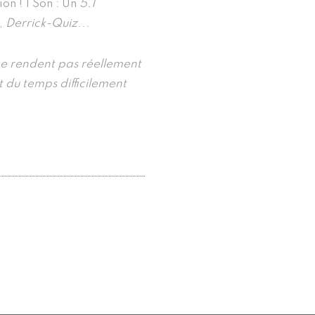
on ! | Son : Un
5.1
,
Derrick-Quiz
...
ne rendent pas réellement
 du temps difficilement