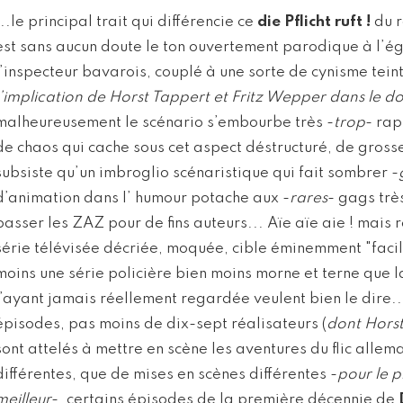
...le principal trait qui différencie ce
die Pflicht ruft !
du r
est sans aucun doute le ton ouvertement parodique à l’ég
l’inspecteur bavarois, couplé à une sorte de cynisme teint
l’implication de Horst Tappert et Fritz Wepper dans le 
malheureusement le scénario s’embourbe très -
trop
- rap
de chaos qui cache sous cet aspect déstructuré, de gross
subsiste qu’un imbroglio scénaristique qui fait sombrer -
d’animation dans l’ humour potache aux -
rares
- gags trè
passer les ZAZ pour de fins auteurs... Aïe aïe aie ! mais 
série télévisée décriée, moquée, cible éminemment "facil
moins une série policière bien moins morne et terne que 
l’ayant jamais réellement regardée veulent bien le dire...
épisodes, pas moins de dix-sept réalisateurs (
dont Hors
sont attelés à mettre en scène les aventures du flic allem
différentes, que de mises en scènes différentes -
pour le 
meilleur
-, certains épisodes de la première décennie de