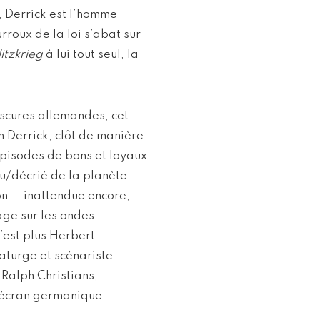
, Derrick est l’homme
rroux de la loi s’abat sur
litzkrieg
à lui tout seul, la
bscures allemandes, cet
 Derrick, clôt de manière
épisodes de bons et loyaux
nu/décrié de la planète.
n... inattendue encore,
age sur les ondes
’est plus Herbert
aturge et scénariste
 Ralph Christians,
t écran germanique...