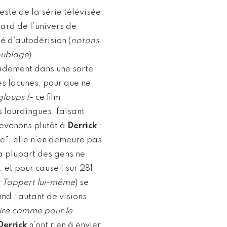
este de la série télévisée,
ard de l’univers de
é d’autodérision (
notons
doublage
)...
idement dans une sorte
es lacunes, pour que ne
gloups !
- ce film
s lourdingues, faisant
revenons plutôt à
Derrick
;
e", elle n’en demeure pas
la plupart des gens ne
 et pour cause ! sur 281
t Tappert lui-même
) se
and ; autant de visions
pire comme pour le
Derrick
n’ont rien à envier