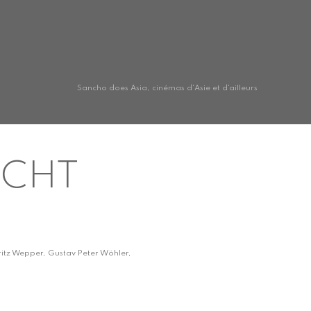
Sancho does Asia, cinémas d'Asie et d'ailleurs
LICHT
Fritz Wepper, Gustav Peter Wöhler,