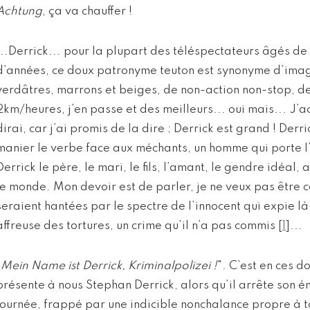
Achtung
, ça va chauffer !
...Derrick... pour la plupart des téléspectateurs âgés de
d’années, ce doux patronyme teuton est synonyme d’ima
verdâtres, marrons et beiges, de non-action non-stop, de
2km/heures, j’en passe et des meilleurs... oui mais... J’acc
dirai, car j’ai promis de la dire ; Derrick est grand ! Derri
manier le verbe face aux méchants, un homme qui porte 
Derrick le père, le mari, le fils, l’amant, le gendre idéal, 
le monde. Mon devoir est de parler, je ne veux pas être 
seraient hantées par le spectre de l’innocent qui expie l
affreuse des tortures, un crime qu’il n’a pas commis
[
1
]
...
"
Mein Name ist Derrick, Kriminalpolizei !
". C’est en ces d
présente à nous Stephan Derrick, alors qu’il arrête son é
journée, frappé par une indicible nonchalance propre à t