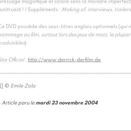
pressage magnifique et coloré sans la moindre imperfecti
tonitruant ! | Suppléments :
Making of
,
interviews
,
trailers
Ce DVD possède des sous-titres anglais optionnels (
qui 
hommage au film, surtout lors des jeux de mots, la plupart
traduisibles
)
Site Officiel
:
http://www.derrick-derfilm.de
1
]
©
Emile Zola
- Article paru le
mardi 23 novembre 2004