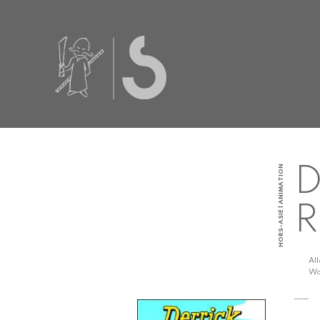
HORS-ASIE | ANIMATION
D
R
Al
Wo