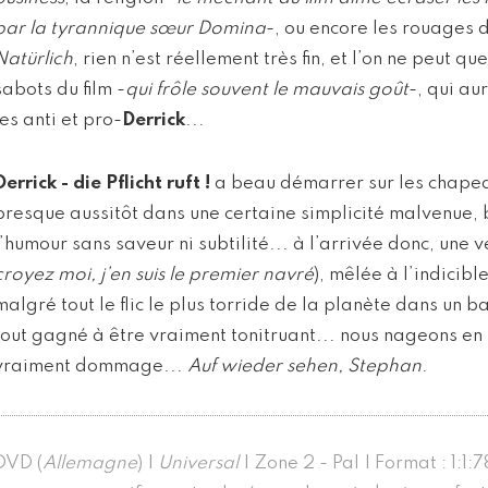
par la tyrannique sœur Domina
-, ou encore les rouages 
Natürlich
, rien n’est réellement très fin, et l’on ne peut q
sabots du film -
qui frôle souvent le mauvais goût
-, qui au
les anti et pro-
Derrick
...
Derrick - die Pflicht ruft !
a beau démarrer sur les chapeau
presque aussitôt dans une certaine simplicité malvenue, 
l’humour sans saveur ni subtilité... à l’arrivée donc, une 
croyez moi, j’en suis le premier navré
), mêlée à l’indicibl
malgré tout le flic le plus torride de la planète dans un 
tout gagné à être vraiment tonitruant... nous nageons en p
vraiment dommage...
Auf wieder sehen, Stephan
.
DVD (
Allemagne
) |
Universal
| Zone 2 - Pal | Format : 1:1: