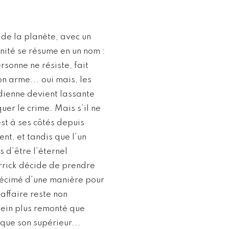
e de la planète, avec un
nité se résume en un nom :
rsonne ne résiste, fait
on arme... oui mais, les
tidienne devient lassante
uer le crime. Mais s’il ne
est à ses côtés depuis
ent, et tandis que l’un
s d’être l’éternel
errick décide de prendre
écimé d’une manière pour
affaire reste non
Klein plus remonté que
 que son supérieur...