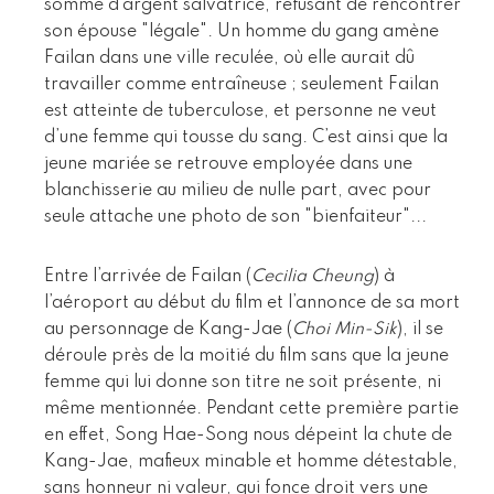
somme d’argent salvatrice, refusant de rencontrer
son épouse "légale". Un homme du gang amène
Failan dans une ville reculée, où elle aurait dû
travailler comme entraîneuse ; seulement Failan
est atteinte de tuberculose, et personne ne veut
d’une femme qui tousse du sang. C’est ainsi que la
jeune mariée se retrouve employée dans une
blanchisserie au milieu de nulle part, avec pour
seule attache une photo de son "bienfaiteur"...
Entre l’arrivée de Failan (
Cecilia Cheung
) à
l’aéroport au début du film et l’annonce de sa mort
au personnage de Kang-Jae (
Choi Min-Sik
), il se
déroule près de la moitié du film sans que la jeune
femme qui lui donne son titre ne soit présente, ni
même mentionnée. Pendant cette première partie
en effet, Song Hae-Song nous dépeint la chute de
Kang-Jae, mafieux minable et homme détestable,
sans honneur ni valeur, qui fonce droit vers une