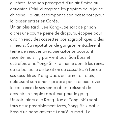
guichets, tend son passeport d’un air timide au
douanier. Celui-ci regarde les papiers de la jeune
chinoise, Failan, et tamponne son passeport pour
la laisser entrer en Corée.
Un an plus tard. Lee Kang-Jae sort de prison
après une courte peine de dix jours, écopée pour
avoir vendu des cassettes pornographiques à des
mineurs. Sa réputation de gangster entachée, il
tente de renouer avec une autorité pourtant
récente mais n’y parvient pas. Son Boss et
autrefois ami, Yong-Shik, a même donné les rênes
de sa boutique de location de cassettes à l’un de
ses sous-fifres. Kang-Jae s’acharne toutefois,
délaissant son amour propre pour renouer avec
la confiance de ses semblables, refusant de
devenir un simple rabatteur pour le gang.
Un soir, alors que Kang-Jae et Yong-Shik sont
tous deux passablement ivres, Yong-Shik bat le
Boss d’un gang adverse jusqu’à la mort. Le