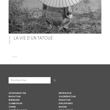
JAPON
LA VIE D’UN TATOUÉ
AFGHANISTAN
MONGOLIE
BHOUTAN
OUZBÉKISTAN
BIRMANIE
PAKISTAN
CAMBODGE
PHILIPPINES
CHINE
RUSSIE