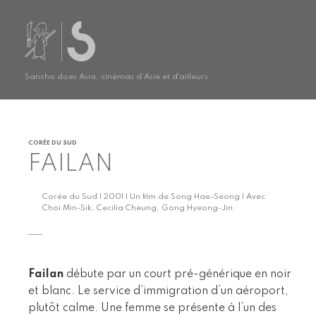
Sancho does Asia, cinémas d'Asie et d'ailleurs
CORÉE DU SUD
FAILAN
Corée du Sud | 2001 | Un film de Song Hae-Seong | Avec
Choi Min-Sik, Cecilia Cheung, Gong Hyeong-Jin
Failan
débute par un court pré-générique en noir
et blanc. Le service d’immigration d’un aéroport,
plutôt calme. Une femme se présente à l’un des