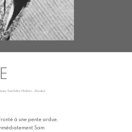
E
Avec Sachiko Hidari, Jitsuko
onfronté à une pente ardue,
 immédiatement Sam