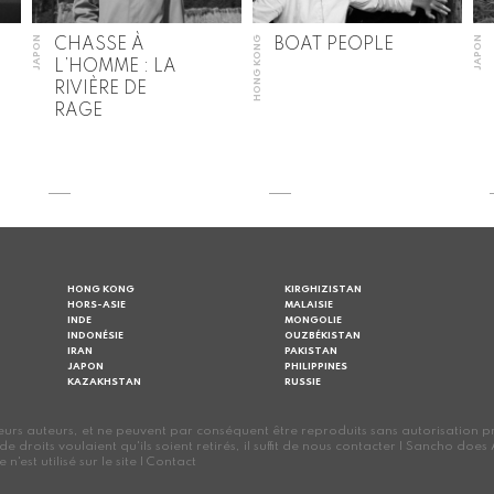
JAPON
HONG KONG
JAPON
CHASSE À
BOAT PEOPLE
L’HOMME : LA
RIVIÈRE DE
RAGE
HONG KONG
KIRGHIZISTAN
HORS-ASIE
MALAISIE
INDE
MONGOLIE
INDONÉSIE
OUZBÉKISTAN
IRAN
PAKISTAN
JAPON
PHILIPPINES
KAZAKHSTAN
RUSSIE
s auteurs, et ne peuvent par conséquent être reproduits sans autorisation préalab
s de droits voulaient qu'ils soient retirés, il suffit de nous contacter | Sancho d
est utilisé sur le site |
Contact