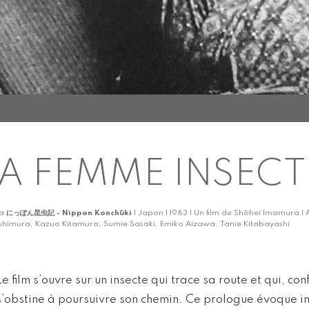
A FEMME INSECT
ka
にっぽん昆虫記 - Nippon Konchūki
| Japon | 1963 | Un film de Shōhei Imamura | 
shimura, Kazuo Kitamura, Sumie Sasaki, Emiko Aizawa, Tanie Kitabayashi
Le film s’ouvre sur un insecte qui trace sa route et qui, c
s’obstine à poursuivre son chemin. Ce prologue évoque