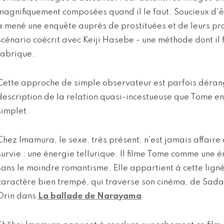
magnifiquement composées quand il le faut. Soucieux d’êtr
a mené une enquête auprès de prostituées et de leurs pro
scénario coécrit avec Keiji Hasebe - une méthode dont il
fabrique.
Cette approche de simple observateur est parfois dér
description de la relation quasi-incestueuse que Tome en
simplet.
Chez Imamura, le sexe, très présent, n’est jamais affaire
survie : une énergie tellurique. Il filme Tome comme une é
sans le moindre romantisme. Elle appartient à cette ligné
caractère bien trempé, qui traverse son cinéma, de Sad
Orin dans
La ballade de Narayama
.