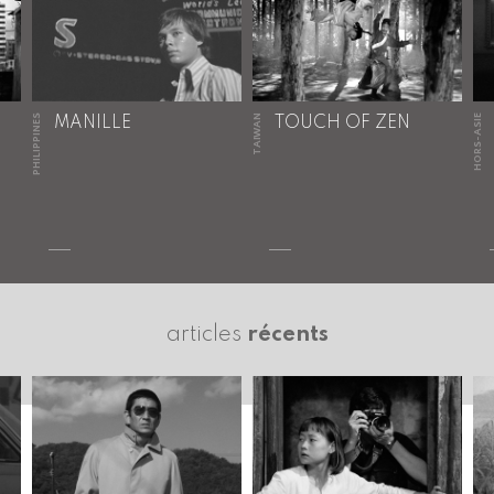
PHILIPPINES
TAIWAN
HORS-ASIE
MANILLE
TOUCH OF ZEN
articles
récents