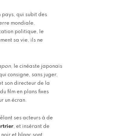
 pays, qui subit des
erre mondiale,
ation politique, le
ent sa vie, ils ne
Japon
, le cinéaste japonais
qui consigne, sans juger,
et son directeur de la
u film en plans fixes
r un écran.
êlant ses acteurs à de
rtrier
, et insérant de
noir et blanc sont