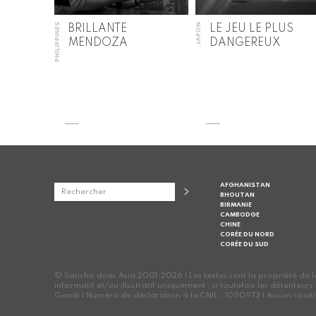
PHILIPPINES
JAPON
BRILLANTE
LE JEU LE PLUS
MENDOZA
DANGEREUX
AFGHANISTAN
BHOUTAN
BIRMANIE
CAMBODGE
CHINE
CORÉE DU NORD
CORÉE DU SUD
© Sancho does Asia 2001-2026 | Les textes sont la propriété de leur
informatif et/ou illustratif uniquement ; si toutefois les détenteur
Gandi | Numéro de déclaration à la CNIL : 1090973 | Aucun cookie n'