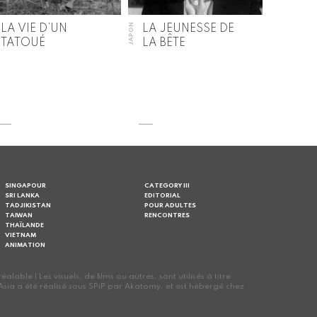
JAPON
LA VIE D’UN
LA JEUNESSE DE
TATOUÉ
LA BÊTE
SINGAPOUR
CATEGORY III
SRI LANKA
EDITORIAL
TADJIKISTAN
POUR ADULTES
TAIWAN
RENCONTRES
THAÏLANDE
VIETNAM
ANIMATION
le | Les visuels, de films ou autres, sont utilisés à titre
oes Asia a été réalisé sous SPiP par Akatomy, et est hébergé chez