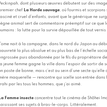
Peckinpah, dont plusieurs œuvres débutent sur des ima
premier chef
La Horde sauvage
, où fourmis et scorpions
fasciné et cruel d’enfants, avant que le générique ne surg
règne animal sert de commentaire préemptif sur ce que le
humains : la lutte pour la survie dépouillée de tout vernis
Tome nait à la campagne, dans le nord du Japon au début
pauvreté la plus absolue et au plus bas de l’échelle soci
engrossée puis abandonnée par le fils du propriétaire de
la jeune femme gagne la ville dans l’espoir de sortir de sa
un poste de bonne, mais c’est au sein d’une secte qu’elle 
mère maquerelle — rencontre qui scelle son entrée dans la
trahi par les tous les hommes, que j’ai aimé.
La Femme insecte
concentre tout le cinéma de Shōhei Im
saisissant ses sujets à bras-le-corps. Littéralement.