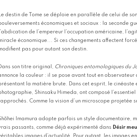
Le destin de Tome se déploie en parallèle de celui de son
bouleversements économiques et sociaux : la seconde gu
l’abdication de l’empereur l’occupation américaine, l’agit
miracle économique... Si ces changements affectent forcém
modifient pas pour autant son destin.
Dans son titre original,
Chroniques entomologiques du 
annonce la couleur : il se pose avant tout en observateur 
présentant la matière brute. Dans cet esprit, le cinéaste 
photographie, Shinsaku Himeda, ont composé l’essentiel d
rapprochés. Comme la vision d’un microscope projetée su
Shōhei Imamura adopte parfois un style documentaire, m
vrais passants, comme déjà expérimenté dans
Désir meu
véritables images d’actualité. Pour autant, les images en 