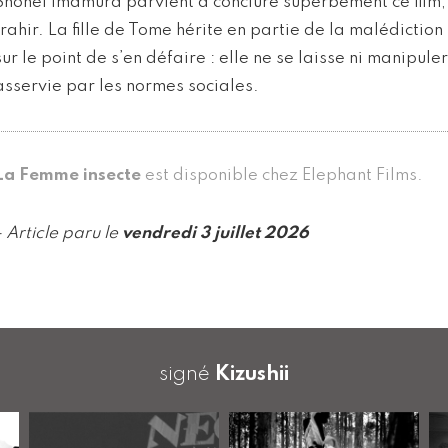
Shōhei Imamura parvient à conclure superbement ce film, 
trahir. La fille de Tome hérite en partie de la malédictio
sur le point de s’en défaire : elle ne se laisse ni manipule
asservie par les normes sociales.
La Femme insecte
est disponible chez Elephant Films.
- Article paru le
vendredi 3 juillet 2026
signé
Kizushii