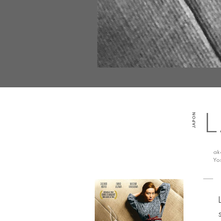
JAPON
L
a
Yo