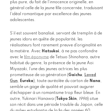
plus pure, du fait de l’innocence originelle, en
général celle de la jeune fille concernée, traduisant
l’idéal romantique par excellence des jeunes
adolescentes.
S’il est souvent banalisé, servant de tremplin à de
jeunes idoru en quête de popularité, les
réalisateurs font rarement preuve d’originalité en
la matière. Avec
Hatsukoi
, à ne pas confondre
avec le
film éponyme
de Tetsuo Shinohara, autre
habitué du genre, la présence de la jeune Aoi
Miyazaki, l’une des jeunes actrices les plus
prometteuse de sa génération (
Gaichu
,
Loved
Gun
,
Eureka
), toute auréolée du carton de
Nana
,
semble un gage de qualité et pouvait augurer
d’échapper à un romantisme trop fleur bleue. En
outre, Yukinari Hanawa (
Tokyo Skin
, 1996
) situe
son récit dans une période trouble du Japon, celle
du milieu estudiantin de la fin des années 60,