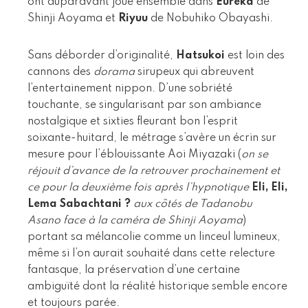
ont auparavant joué ensemble dans
Eureka
de
Shinji Aoyama et
Riyuu
de Nobuhiko Obayashi.
Sans déborder d’originalité,
Hatsukoi
est loin des
cannons des
dorama
sirupeux qui abreuvent
l’entertainement nippon. D’une sobriété
touchante, se singularisant par son ambiance
nostalgique et sixties fleurant bon l’esprit
soixante-huitard, le métrage s’avère un écrin sur
mesure pour l’éblouissante Aoi Miyazaki (
on se
réjouit d’avance de la retrouver prochainement et
ce pour la deuxième fois après l’hypnotique
Eli, Eli,
Lema Sabachtani ?
aux côtés de Tadanobu
Asano face à la caméra de Shinji Aoyama
)
portant sa mélancolie comme un linceul lumineux,
même si l’on aurait souhaité dans cette relecture
fantasque, la préservation d’une certaine
ambiguïté dont la réalité historique semble encore
et toujours parée.