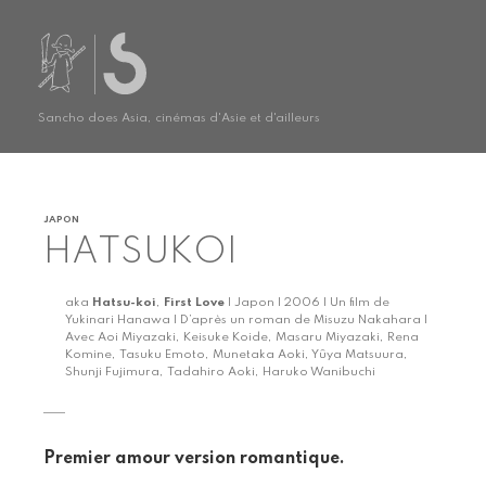
Sancho does Asia, cinémas d'Asie et d'ailleurs
JAPON
HATSUKOI
aka
Hatsu-koi
,
First Love
| Japon | 2006 | Un film de
Yukinari Hanawa | D’après un roman de Misuzu Nakahara |
Avec Aoi Miyazaki, Keisuke Koide, Masaru Miyazaki, Rena
Komine, Tasuku Emoto, Munetaka Aoki, Yûya Matsuura,
Shunji Fujimura, Tadahiro Aoki, Haruko Wanibuchi
Premier amour version romantique.