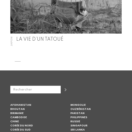
JAPON
LA VIE D’UN TATOUÉ
AFGHANISTAN
MONGOLIE
BHOUTAN
OUZBÉKISTAN
BIRMANIE
PAKISTAN
CAMBODGE
PHILIPPINES
CHINE
RUSSIE
CORÉE DU NORD
SINGAPOUR
CORÉE DU SUD
SRI LANKA