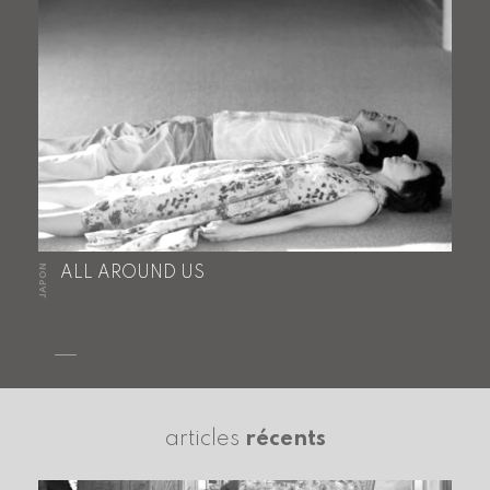
JAPON
ALL AROUND US
articles
récents