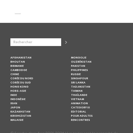
AFGHANISTAN
MONGOLIE
BHOUTAN
OUZBÉKISTAN
BIRMANIE
PAKISTAN
CAMBODGE
PHILIPPINES
CHINE
RUSSIE
CORÉE DU NORD
SINGAPOUR
CORÉE DU SUD
SRI LANKA
HONG KONG
TADJIKISTAN
HORS-ASIE
TAIWAN
INDE
THAÏLANDE
INDONÉSIE
VIETNAM
IRAN
ANIMATION
JAPON
CATEGORY III
KAZAKHSTAN
EDITORIAL
KIRGHIZISTAN
POUR ADULTES
MALAISIE
RENCONTRES