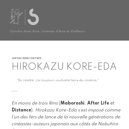
Sancho does Asia, cinémas d'Asie et d'ailleurs
JAPON | RENCONTRES
HIROKAZU KORE-EDA
"En réalité, j’ai toujours souhaité faire du cinéma."
En moins de trois films
(
Maboroshi
,
After Life
et
Distance
),
Hirokazu Kore-Eda s’est imposé comme
l’un des fers de lance de la nouvelle générations de
cinéastes-auteurs japonais aux côtés de Nobuhiro