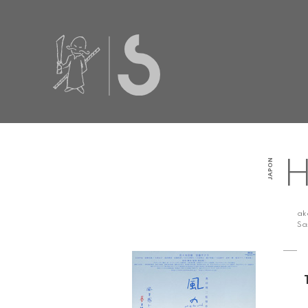
JAPON
H
a
Sa