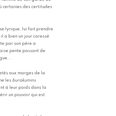
ù certaines des certitudes
e lyrique, lui fait prendre
l a bien un jour caressé
rte par son père a
vaise pente passant de
gue...
jetés aux marges de la
me les
burakumins
nt à leur poids dans la
érir un pouvoir qui est