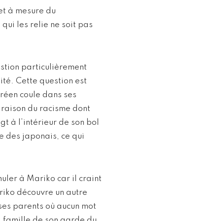
 et à mesure du
qui les relie ne soit pas
estion particulièrement
ité. Cette question est
réen coule dans ses
 raison du racisme dont
gt à l’intérieur de son bol
ge des japonais, ce qui
ler à Mariko car il craint
ariko découvre un autre
 ses parents où aucun mot
a famille de son garde du