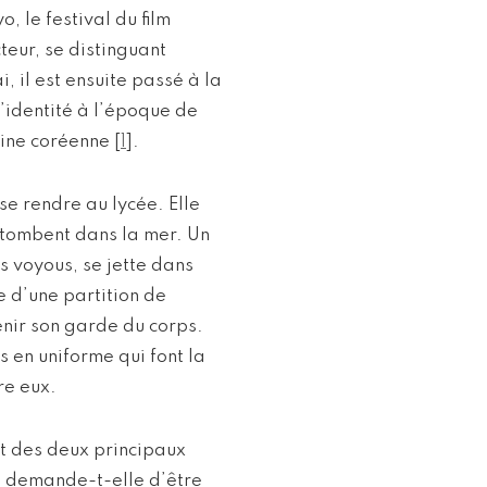
, le festival du film
eur, se distinguant
, il est ensuite passé à la
l’identité à l’époque de
gine coréenne
[
1
]
.
e rendre au lycée. Elle
 tombent dans la mer. Un
s voyous, se jette dans
 d’une partition de
nir son garde du corps.
s en uniforme qui font la
re eux.
t des deux principaux
ui demande-t-elle d’être