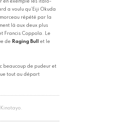
 en exemple les italo-
ard a voulu qu’Eiji Okuda
morceau répété par la
ment là aux deux plus
et Francis Coppola. Le
que de
Raging Bull
et le
vec beaucoup de pudeur et
que tout au départ
 Kinotayo.