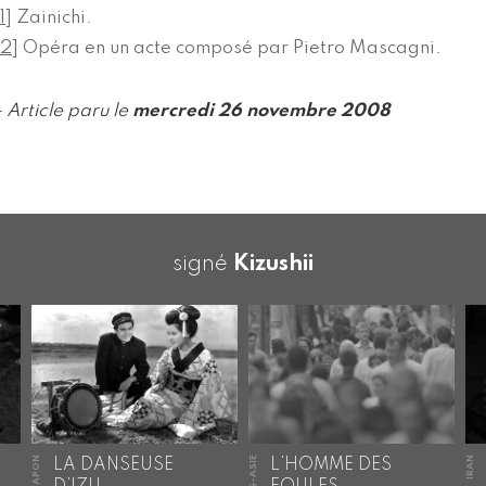
1
]
Zainichi.
2
]
Opéra en un acte composé par Pietro Mascagni.
- Article paru le
mercredi 26 novembre 2008
signé
Kizushii
JAPON
HORS-ASIE
IRAN
LA DANSEUSE
L’HOMME DES