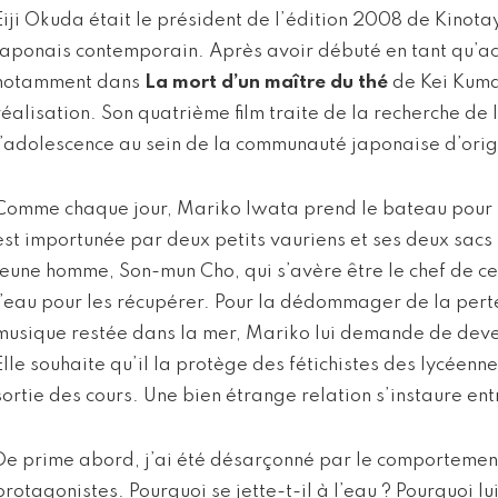
Eiji Okuda était le président de l’édition 2008 de Kinotayo
japonais contemporain. Après avoir débuté en tant qu’act
notamment dans
La mort d’un maître du thé
de Kei Kumai
réalisation. Son quatrième film traite de la recherche de 
l’adolescence au sein de la communauté japonaise d’ori
Comme chaque jour, Mariko Iwata prend le bateau pour s
est importunée par deux petits vauriens et ses deux sacs
jeune homme, Son-mun Cho, qui s’avère être le chef de ce
l’eau pour les récupérer. Pour la dédommager de la perte
musique restée dans la mer, Mariko lui demande de deve
Elle souhaite qu’il la protège des fétichistes des lycéenne
sortie des cours. Une bien étrange relation s’instaure ent
De prime abord, j’ai été désarçonné par le comportemen
protagonistes. Pourquoi se jette-t-il à l’eau ? Pourquoi l