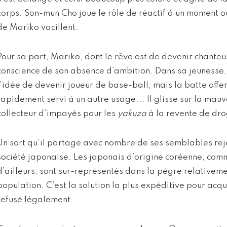
corps. Son-mun Cho joue le rôle de réactif à un moment o
de Mariko vacillent.
Pour sa part, Mariko, dont le rêve est de devenir chanteus
conscience de son absence d’ambition. Dans sa jeunesse, i
l’idée de devenir joueur de base-ball, mais la batte offe
rapidement servi à un autre usage... Il glisse sur la mau
collecteur d’impayés pour les
yakuza
à la revente de dro
Un sort qu’il partage avec nombre de ses semblables re
société japonaise. Les japonais d’origine coréenne, com
d’ailleurs, sont sur-représentés dans la pègre relativeme
population. C’est la solution la plus expéditive pour acqu
refusé légalement.