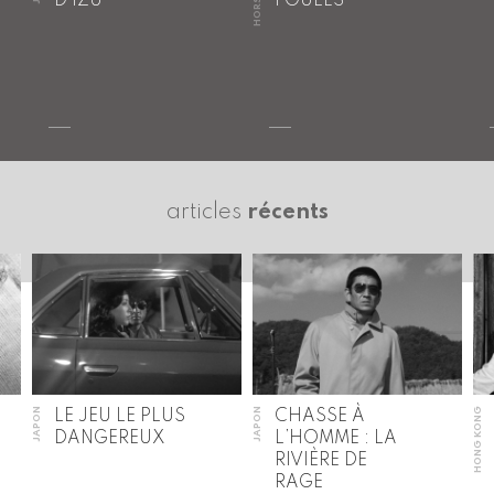
D’IZU
FOULES
articles
récents
JAPON
JAPON
HONG KONG
LE JEU LE PLUS
CHASSE À
DANGEREUX
L’HOMME : LA
RIVIÈRE DE
RAGE