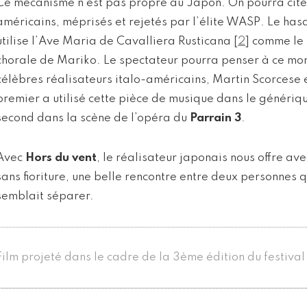
Ce mécanisme n’est pas propre au Japon. On pourra citer
américains, méprisés et rejetés par l’élite WASP. Le has
utilise l’Ave Maria de Cavalliera Rusticana
[
2
]
comme le 
chorale de Mariko. Le spectateur pourra penser à ce mo
célèbres réalisateurs italo-américains, Martin Scorcese 
premier a utilisé cette pièce de musique dans le généri
second dans la scène de l’opéra du
Parrain 3
.
Avec
Hors du vent
, le réalisateur japonais nous offre a
sans fioriture, une belle rencontre entre deux personnes 
semblait séparer.
Film projeté dans le cadre de la 3ème édition du festival