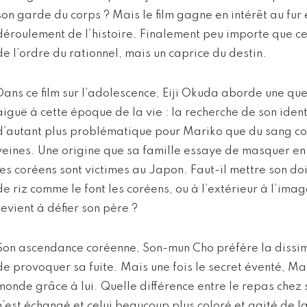
son garde du corps ? Mais le film gagne en intérêt au fur
déroulement de l’histoire. Finalement peu importe que ce 
de l’ordre du rationnel, mais un caprice du destin.
Dans ce film sur l’adolescence, Eiji Okuda aborde une qu
aiguë à cette époque de la vie : la recherche de son ident
d’autant plus problématique pour Mariko que du sang co
veines. Une origine que sa famille essaye de masquer en
les coréens sont victimes au Japon. Faut-il mettre son doi
de riz comme le font les coréens, ou à l’extérieur à l’ima
revient à défier son père ?
Son ascendance coréenne, Son-mun Cho préfère la dissimu
de provoquer sa fuite. Mais une fois le secret éventé, M
monde grâce à lui. Quelle différence entre le repas chez
n’est échangé et celui beaucoup plus coloré et agité de l