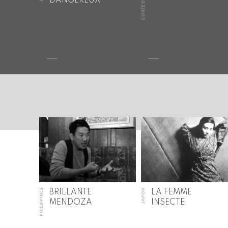
CORÉE DU SUD
DANGEREUX
PHILIPPINES
JAPON
BRILLANTE
LA FEMME
MENDOZA
INSECTE