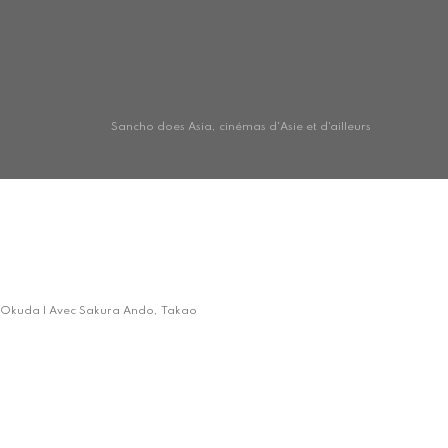
Sancho does Asia, cinémas d'Asie et d'ailleurs
iji Okuda | Avec Sakura Ando, Takao