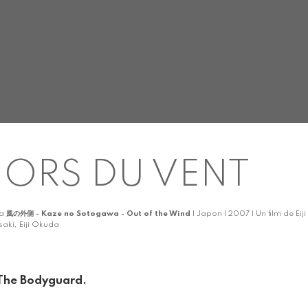
ORS DU VENT
ka
風の外側 - Kaze no Sotogawa - Out of the Wind
| Japon | 2007 | Un film de E
saki, Eiji Okuda
The Bodyguard.