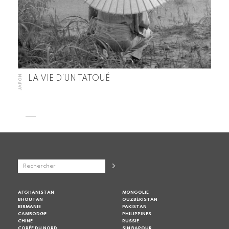
JAPON
LA VIE D’UN TATOUÉ
AFGHANISTAN
MONGOLIE
BHOUTAN
OUZBÉKISTAN
BIRMANIE
PAKISTAN
CAMBODGE
PHILIPPINES
CHINE
RUSSIE
CORÉE DU NORD
SINGAPOUR