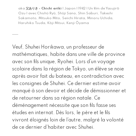
aka
父ありき - Chichi ariki
| Japon | 1942 | Un film de Yasujirō
Ozu | avec Chishū Ryū, Shūji Sano, Shin Saburi, Takeshi
Sakamoto, Mitsuko Mito, Seiichi Hirata, Minoru Uchida,
Haruhiko Tsuda, Kōji Mitsui, Kenji Ōyama
Veuf, Shuhei Horikawa, un professeur de
mathématiques, habite dans une ville de province
avec son fils unique, Ryohei. Lors d’un voyage
scolaire dans la région de Tokyo, un élève se noie
après avoir fait du bateau, en contradiction avec
les consignes de Shuhei. Ce dernier estime avoir
manqué à son devoir et décide de démissionner et
de retourner dans sa région natale. Ce
déménagement nécessite que son fils fasse ses
études en internat. Dès lors, le père et le fils
vivront éloignés loin de l’autre, malgré la volonté
de ce dernier d’habiter avec Shuhei.