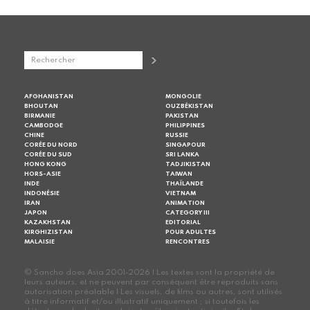
AFGHANISTAN
MONGOLIE
BHOUTAN
OUZBÉKISTAN
BIRMANIE
PAKISTAN
CAMBODGE
PHILIPPINES
CHINE
RUSSIE
CORÉE DU NORD
SINGAPOUR
CORÉE DU SUD
SRI LANKA
HONG KONG
TADJIKISTAN
HORS-ASIE
TAIWAN
INDE
THAÏLANDE
INDONÉSIE
VIETNAM
IRAN
ANIMATION
JAPON
CATEGORY III
KAZAKHSTAN
EDITORIAL
KIRGHIZISTAN
POUR ADULTES
MALAISIE
RENCONTRES
© Sancho does Asia 2001-2026 | Les textes sont la propriété de
leurs auteurs, et ne peuvent par conséquent être reproduits sans
autorisation préalable | Les visuels, de films ou autres, sont utilisés
à titre informatif et/ou illustratif uniquement ; si toutefois les