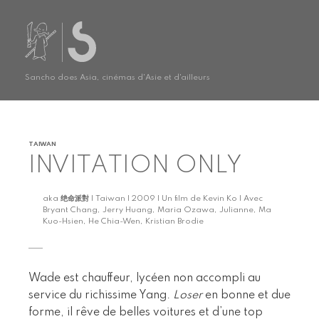
Sancho does Asia, cinémas d'Asie et d'ailleurs
TAIWAN
INVITATION ONLY
aka
绝命派對
| Taiwan | 2009 | Un film de Kevin Ko | Avec
Bryant Chang, Jerry Huang, Maria Ozawa, Julianne, Ma
Kuo-Hsien, He Chia-Wen, Kristian Brodie
Wade est chauffeur, lycéen non accompli au
service du richissime Yang.
Loser
en bonne et due
forme, il rêve de belles voitures et d’une top