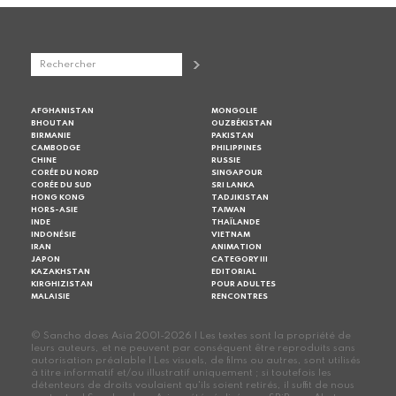
AFGHANISTAN
MONGOLIE
BHOUTAN
OUZBÉKISTAN
BIRMANIE
PAKISTAN
CAMBODGE
PHILIPPINES
CHINE
RUSSIE
CORÉE DU NORD
SINGAPOUR
CORÉE DU SUD
SRI LANKA
HONG KONG
TADJIKISTAN
HORS-ASIE
TAIWAN
INDE
THAÏLANDE
INDONÉSIE
VIETNAM
IRAN
ANIMATION
JAPON
CATEGORY III
KAZAKHSTAN
EDITORIAL
KIRGHIZISTAN
POUR ADULTES
MALAISIE
RENCONTRES
© Sancho does Asia 2001-2026 | Les textes sont la propriété de
leurs auteurs, et ne peuvent par conséquent être reproduits sans
autorisation préalable | Les visuels, de films ou autres, sont utilisés
à titre informatif et/ou illustratif uniquement ; si toutefois les
détenteurs de droits voulaient qu'ils soient retirés, il suffit de nous