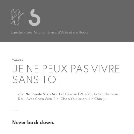
Sancho does Asia, cinémas d'Asie et d'ailleurs
TAIWAN
JE NE PEUX PAS VIVRE
SANS TOI
aka
No Puedo Vivir Sin Ti
| Taiwan | 2009 | Un film de Leon
Dai | Avec Chen Wen-Pin, Chao Yo-Hsuan, Lin Chin-ju
Never back down.