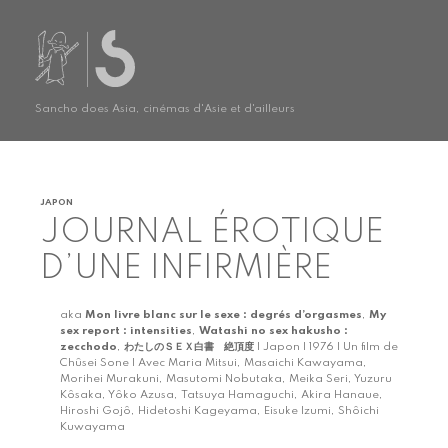
Sancho does Asia, cinémas d'Asie et d'ailleurs
JAPON
JOURNAL ÉROTIQUE
D’UNE INFIRMIÈRE
aka
Mon livre blanc sur le sexe : degrés d’orgasmes
,
My
sex report : intensities
,
Watashi no sex hakusho :
zecchodo
,
わたしのＳＥＸ白書 絶頂度
| Japon | 1976 | Un film de
Chûsei Sone | Avec Maria Mitsui, Masaichi Kawayama,
Morihei Murakuni, Masutomi Nobutaka, Meika Seri, Yuzuru
Kôsaka, Yôko Azusa, Tatsuya Hamaguchi, Akira Hanaue,
Hiroshi Gojô, Hidetoshi Kageyama, Eisuke Izumi, Shôichi
Kuwayama