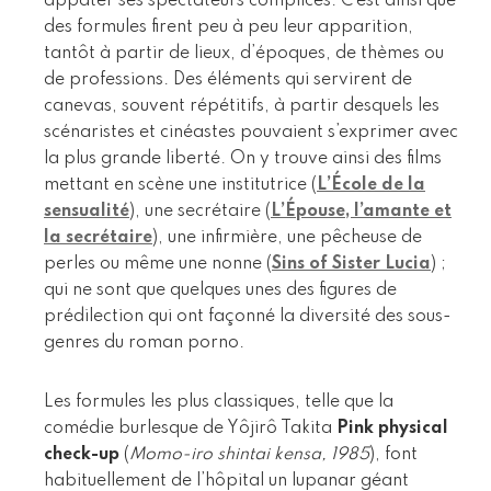
appâter ses spectateurs complices. C’est ainsi que
des formules firent peu à peu leur apparition,
tantôt à partir de lieux, d’époques, de thèmes ou
de professions. Des éléments qui servirent de
canevas, souvent répétitifs, à partir desquels les
scénaristes et cinéastes pouvaient s’exprimer avec
la plus grande liberté. On y trouve ainsi des films
mettant en scène une institutrice (
L’École de la
sensualité
), une secrétaire (
L’Épouse, l’amante et
la secrétaire
), une infirmière, une pêcheuse de
perles ou même une nonne (
Sins of Sister Lucia
) ;
qui ne sont que quelques unes des figures de
prédilection qui ont façonné la diversité des sous-
genres du roman porno.
Les formules les plus classiques, telle que la
comédie burlesque de Yôjirô Takita
Pink physical
check-up
(
Momo-iro shintai kensa, 1985
), font
habituellement de l’hôpital un lupanar géant