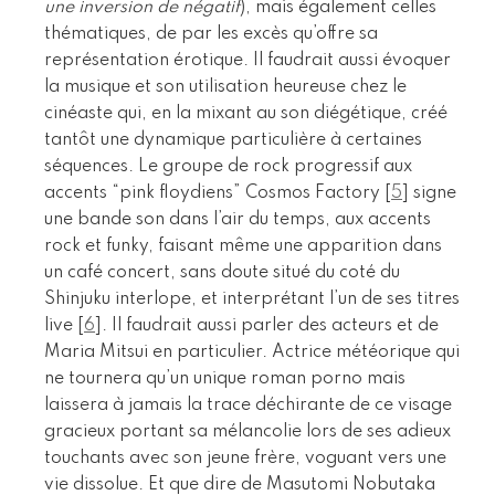
une inversion de négatif
), mais également celles
thématiques, de par les excès qu’offre sa
représentation érotique. Il faudrait aussi évoquer
la musique et son utilisation heureuse chez le
cinéaste qui, en la mixant au son diégétique, créé
tantôt une dynamique particulière à certaines
séquences. Le groupe de rock progressif aux
accents “pink floydiens” Cosmos Factory
[
5
]
signe
une bande son dans l’air du temps, aux accents
rock et funky, faisant même une apparition dans
un café concert, sans doute situé du coté du
Shinjuku interlope, et interprétant l’un de ses titres
live
[
6
]
. Il faudrait aussi parler des acteurs et de
Maria Mitsui en particulier. Actrice météorique qui
ne tournera qu’un unique roman porno mais
laissera à jamais la trace déchirante de ce visage
gracieux portant sa mélancolie lors de ses adieux
touchants avec son jeune frère, voguant vers une
vie dissolue. Et que dire de Masutomi Nobutaka