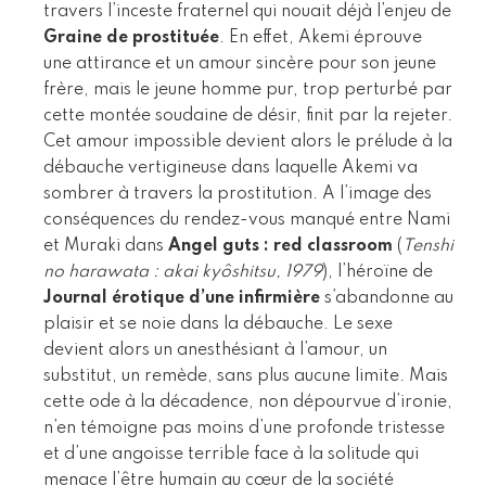
travers l’inceste fraternel qui nouait déjà l’enjeu de
Graine de prostituée
. En effet, Akemi éprouve
une attirance et un amour sincère pour son jeune
frère, mais le jeune homme pur, trop perturbé par
cette montée soudaine de désir, finit par la rejeter.
Cet amour impossible devient alors le prélude à la
débauche vertigineuse dans laquelle Akemi va
sombrer à travers la prostitution. A l’image des
conséquences du rendez-vous manqué entre Nami
et Muraki dans
Angel guts : red classroom
(
Tenshi
no harawata : akai kyôshitsu, 1979
), l’héroïne de
Journal érotique d’une infirmière
s’abandonne au
plaisir et se noie dans la débauche. Le sexe
devient alors un anesthésiant à l’amour, un
substitut, un remède, sans plus aucune limite. Mais
cette ode à la décadence, non dépourvue d’ironie,
n’en témoigne pas moins d’une profonde tristesse
et d’une angoisse terrible face à la solitude qui
menace l’être humain au cœur de la société