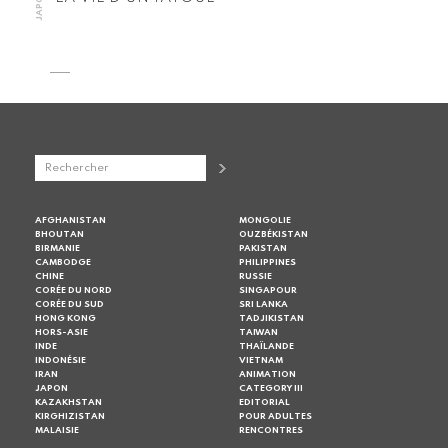
JAPON
AFGHANISTAN
MONGOLIE
BHOUTAN
OUZBÉKISTAN
BIRMANIE
PAKISTAN
CAMBODGE
PHILIPPINES
CHINE
RUSSIE
CORÉE DU NORD
SINGAPOUR
CORÉE DU SUD
SRI LANKA
HONG KONG
TADJIKISTAN
HORS-ASIE
TAIWAN
INDE
THAÏLANDE
INDONÉSIE
VIETNAM
IRAN
ANIMATION
JAPON
CATEGORY III
KAZAKHSTAN
EDITORIAL
KIRGHIZISTAN
POUR ADULTES
MALAISIE
RENCONTRES