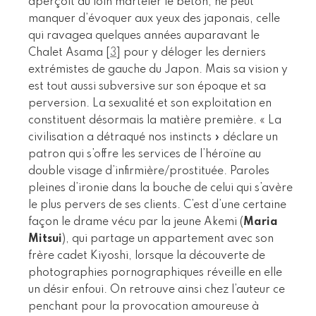
aperçoit au loin marteler le béton, ne peut
manquer d’évoquer aux yeux des japonais, celle
qui ravagea quelques années auparavant le
Chalet Asama
[
3
]
pour y déloger les derniers
extrémistes de gauche du Japon. Mais sa vision y
est tout aussi subversive sur son époque et sa
perversion. La sexualité et son exploitation en
constituent désormais la matière première. « La
civilisation a détraqué nos instincts » déclare un
patron qui s’offre les services de l’héroïne au
double visage d’infirmière/prostituée. Paroles
pleines d’ironie dans la bouche de celui qui s’avère
le plus pervers de ses clients. C’est d’une certaine
façon le drame vécu par la jeune Akemi (
Maria
Mitsui
), qui partage un appartement avec son
frère cadet Kiyoshi, lorsque la découverte de
photographies pornographiques réveille en elle
un désir enfoui. On retrouve ainsi chez l’auteur ce
penchant pour la provocation amoureuse à