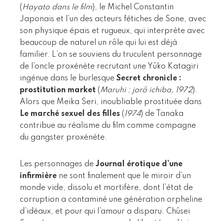
(
Hayato dans le film
), le Michel Constantin
Japonais et l’un des acteurs fétiches de Sone, avec
son physique épais et rugueux, qui interprète avec
beaucoup de naturel un rôle qui lui est déjà
familier. L’on se souviens du truculent personnage
de l’oncle proxénète recrutant une Yûko Katagiri
ingénue dans le burlesque
Secret chronicle :
prostitution market
(
Maruhi : jorô ichiba, 1972
).
Alors que Meika Seri, inoubliable prostituée dans
Le marché sexuel des filles
(
1974
) de Tanaka
contribue au réalisme du film comme compagne
du gangster proxénète.
Les personnages de
Journal érotique d’une
infirmière
ne sont finalement que le miroir d’un
monde vide, dissolu et mortifère, dont l’état de
corruption a contaminé une génération orpheline
d’idéaux, et pour qui l’amour a disparu. Chûsei