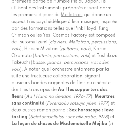
première partie de Humble Pie au Japon. Ils
utilisent des instruments préparés et sont parmi
les premiers à jouer du
Mellotron
, qui donne un
aspect très psychédélique à leur musique, inspirée
par des formations telles que Pink Floyd, King
Crimson ou les Yes. Cosmos Factory est composé
de Tsutomu Izumi (
claviers, Mellotron, percussions,
voix
), Hisashi Mizutani (
guitares, voix
), Kazuo
Okamoto (
batterie, percussions, voix
) et Toshikazu
Takeuchi (
basse, pianos, percussions, vocoder,
voix
). À noter que l’orchestre entamera par la
suite une fructueuse collaboration, signant
plusieurs bandes originales de films du cinéaste
dont les trois opus de
Aa ! les supporters des
fleurs
(
Aa ! Hana no ôendan, 1976-77
),
Meurtres
sans continuité
(
Furenzoku satsujin jiken, 1977
) et
deux autres roman porno :
Sex horoscope : love
tasting
(
Seiai senseijutsu : sex ajikurabe, 1978
) et
La leçon de choses de Mademoiselle Mejika
(
à