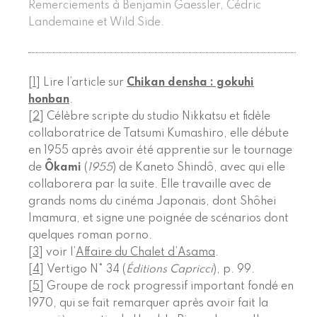
Remerciements à Benjamin Gaessler, Cédric
Landemaine et Wild Side.
[
1
]
Lire l’article sur
Chikan densha : gokuhi
honban
.
[
2
]
Célèbre scripte du studio Nikkatsu et fidèle
collaboratrice de Tatsumi Kumashiro, elle débute
en 1955 après avoir été apprentie sur le tournage
de
Ôkami
(
1955
) de Kaneto Shindô, avec qui elle
collaborera par la suite. Elle travaille avec de
grands noms du cinéma Japonais, dont Shôhei
Imamura, et signe une poignée de scénarios dont
quelques roman porno.
[
3
]
voir l’
Affaire du Chalet d’Asama
.
[
4
]
Vertigo N° 34 (
Éditions Capricci
), p. 99.
[
5
]
Groupe de rock progressif important fondé en
1970, qui se fait remarquer après avoir fait la