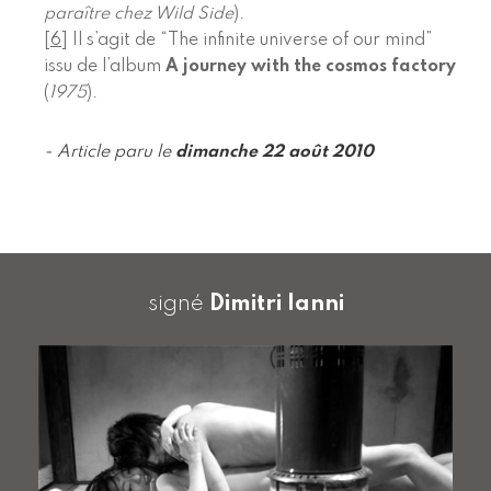
paraître chez Wild Side
).
[
6
]
Il s’agit de “The infinite universe of our mind”
issu de l’album
A journey with the cosmos factory
(
1975
).
- Article paru le
dimanche 22 août 2010
signé
Dimitri Ianni