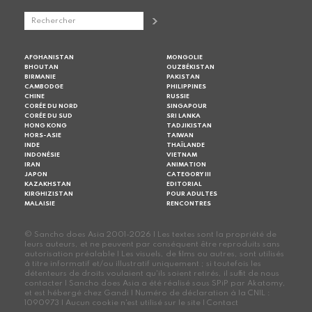
AFGHANISTAN
MONGOLIE
BHOUTAN
OUZBÉKISTAN
BIRMANIE
PAKISTAN
CAMBODGE
PHILIPPINES
CHINE
RUSSIE
CORÉE DU NORD
SINGAPOUR
CORÉE DU SUD
SRI LANKA
HONG KONG
TADJIKISTAN
HORS-ASIE
TAIWAN
INDE
THAÏLANDE
INDONÉSIE
VIETNAM
IRAN
ANIMATION
JAPON
CATEGORY III
KAZAKHSTAN
EDITORIAL
KIRGHIZISTAN
POUR ADULTES
MALAISIE
RENCONTRES
© Sancho does Asia 2001-2026 | Les textes sont la propriété de
leurs auteurs, et ne peuvent par conséquent être reproduits sans
autorisation préalable | Les visuels, de films ou autres, sont utilisés
à titre informatif et/ou illustratif uniquement ; si toutefois les
détenteurs de droits voulaient qu'ils soient retirés, il suffit de nous
contacter | Sancho does Asia a été réalisé sous SPiP par Akatomy,
et est hébergé chez Gandi | Numéro de déclaration à la CNIL :
1090973 | Aucun cookie n'est utilisé sur le site |
Contact