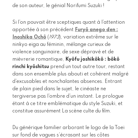
de son auteur, le génial Norifumi Suzuki !
Si l’on pouvait être sceptiques quant à l’attention
apportée à son précédent
Furyô anego den :
Inoshika Ochô
(
1973
), variation extrême sur le
ninkyo eiga au féminin, mélange curieux de
violence sanguinaire, de sexe dépravé et de
mièvrerie romantique,
Kyôfu joshikôkô : bôkô
rinchi kyôshitsu
prend un tout autre tour, restant
dans son ensemble plus abouti et cohérent malgré
d’excusables et nonchalantes absences. Entrant
de plain pied dans le sujet, le cinéaste ne
tergiverse pas l’ombre d’un instant. Le prologue
étant à ce titre emblématique du style Suzuki, et
constitue assurément La scène culte du film.
Du générique familier arborant le logo de la Toei
sur fond de vagues s’écrasant sur les côtes