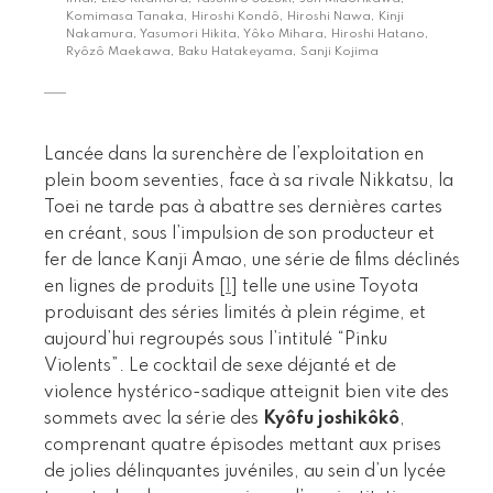
Komimasa Tanaka, Hiroshi Kondô, Hiroshi Nawa, Kinji
Nakamura, Yasumori Hikita, Yôko Mihara, Hiroshi Hatano,
Ryôzô Maekawa, Baku Hatakeyama, Sanji Kojima
Lancée dans la surenchère de l’exploitation en
plein boom seventies, face à sa rivale Nikkatsu, la
Toei ne tarde pas à abattre ses dernières cartes
en créant, sous l’impulsion de son producteur et
fer de lance Kanji Amao, une série de films déclinés
en lignes de produits
[
1
]
telle une usine Toyota
produisant des séries limités à plein régime, et
aujourd’hui regroupés sous l’intitulé “Pinku
Violents”. Le cocktail de sexe déjanté et de
violence hystérico-sadique atteignit bien vite des
sommets avec la série des
Kyôfu joshikôkô
,
comprenant quatre épisodes mettant aux prises
de jolies délinquantes juvéniles, au sein d’un lycée