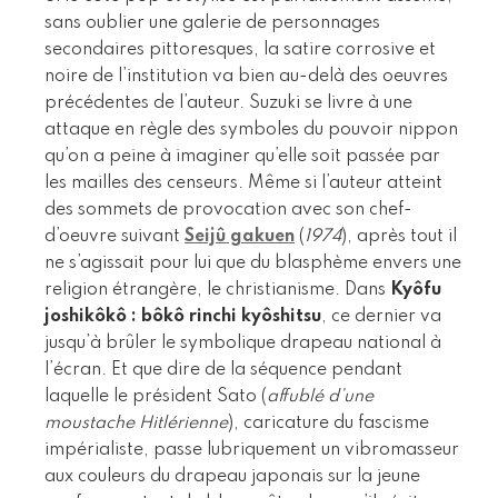
sans oublier une galerie de personnages
secondaires pittoresques, la satire corrosive et
noire de l’institution va bien au-delà des oeuvres
précédentes de l’auteur. Suzuki se livre à une
attaque en règle des symboles du pouvoir nippon
qu’on a peine à imaginer qu’elle soit passée par
les mailles des censeurs. Même si l’auteur atteint
des sommets de provocation avec son chef-
d’oeuvre suivant
Seijû gakuen
(
1974
), après tout il
ne s’agissait pour lui que du blasphème envers une
religion étrangère, le christianisme. Dans
Kyôfu
joshikôkô : bôkô rinchi kyôshitsu
, ce dernier va
jusqu’à brûler le symbolique drapeau national à
l’écran. Et que dire de la séquence pendant
laquelle le président Sato (
affublé d’une
moustache Hitlérienne
), caricature du fascisme
impérialiste, passe lubriquement un vibromasseur
aux couleurs du drapeau japonais sur la jeune