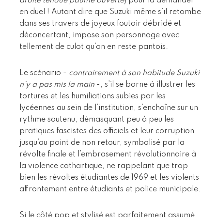
droite tendue paume ouverte
) pour la demander
en duel ! Autant dire que Suzuki même s’il retombe
dans ses travers de joyeux foutoir débridé et
déconcertant, impose son personnage avec
tellement de culot qu’on en reste pantois.
Le scénario -
contrairement à son habitude Suzuki
n’y a pas mis la main
-, s’il se borne à illustrer les
tortures et les humiliations subies par les
lycéennes au sein de l’institution, s’enchaîne sur un
rythme soutenu, démasquant peu à peu les
pratiques fascistes des officiels et leur corruption
jusqu’au point de non retour, symbolisé par la
révolte finale et l’embrasement révolutionnaire à
la violence cathartique, ne rappelant que trop
bien les révoltes étudiantes de 1969 et les violents
affrontement entre étudiants et police municipale.
Si le côté pop et stylisé est parfaitement assumé,