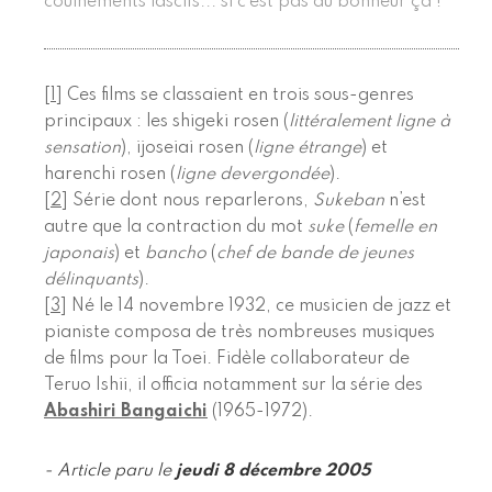
couinements lascifs... si c’est pas du bonheur ça !
[
1
]
Ces films se classaient en trois sous-genres
principaux : les shigeki rosen (
littéralement ligne à
sensation
), ijoseiai rosen (
ligne étrange
) et
harenchi rosen (
ligne devergondée
).
[
2
]
Série dont nous reparlerons,
Sukeban
n’est
autre que la contraction du mot
suke
(
femelle en
japonais
) et
bancho
(
chef de bande de jeunes
délinquants
).
[
3
]
Né le 14 novembre 1932, ce musicien de jazz et
pianiste composa de très nombreuses musiques
de films pour la Toei. Fidèle collaborateur de
Teruo Ishii, il officia notamment sur la série des
Abashiri Bangaichi
(1965-1972).
- Article paru le
jeudi 8 décembre 2005