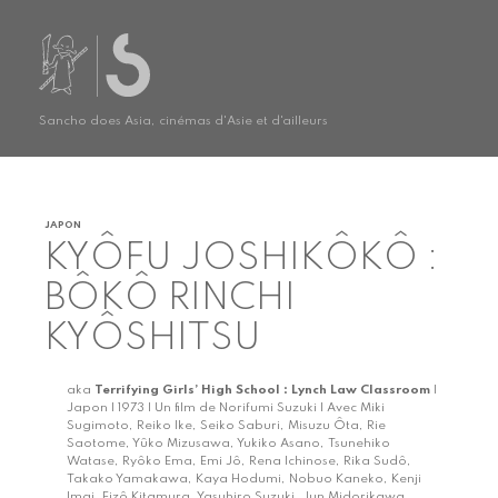
Sancho does Asia, cinémas d'Asie et d'ailleurs
JAPON
KYÔFU JOSHIKÔKÔ :
BÔKÔ RINCHI
KYÔSHITSU
aka
Terrifying Girls’ High School : Lynch Law Classroom
|
Japon | 1973 | Un film de Norifumi Suzuki | Avec Miki
Sugimoto, Reiko Ike, Seiko Saburi, Misuzu Ôta, Rie
Saotome, Yûko Mizusawa, Yukiko Asano, Tsunehiko
Watase, Ryôko Ema, Emi Jô, Rena Ichinose, Rika Sudô,
Takako Yamakawa, Kaya Hodumi, Nobuo Kaneko, Kenji
Imai, Eizô Kitamura, Yasuhiro Suzuki, Jun Midorikawa,