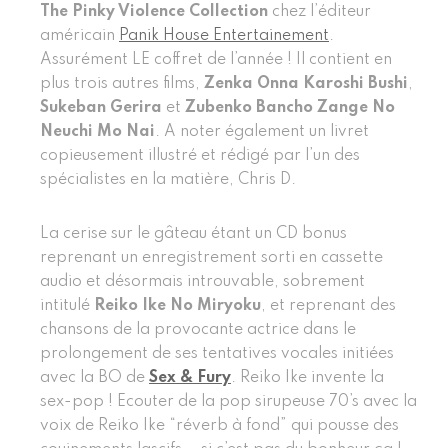
The Pinky Violence Collection
chez l’éditeur
américain
Panik House Entertainement
.
Assurément LE coffret de l’année ! Il contient en
plus trois autres films,
Zenka Onna Karoshi Bushi
,
Sukeban Gerira
et
Zubenko Bancho Zange No
Neuchi Mo Nai
. A noter également un livret
copieusement illustré et rédigé par l’un des
spécialistes en la matière, Chris D.
La cerise sur le gâteau étant un CD bonus
reprenant un enregistrement sorti en cassette
audio et désormais introuvable, sobrement
intitulé
Reiko Ike No Miryoku
, et reprenant des
chansons de la provocante actrice dans le
prolongement de ses tentatives vocales initiées
avec la BO de
Sex & Fury
. Reiko Ike invente la
sex-pop ! Ecouter de la pop sirupeuse 70’s avec la
voix de Reiko Ike “réverb à fond” qui pousse des