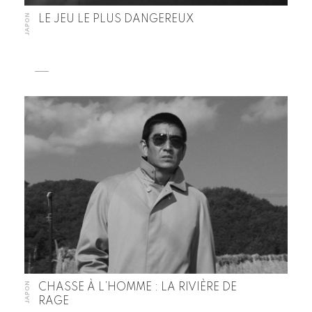
JAPON
LE JEU LE PLUS DANGEREUX
JAPON
CHASSE À L’HOMME : LA RIVIÈRE DE
RAGE