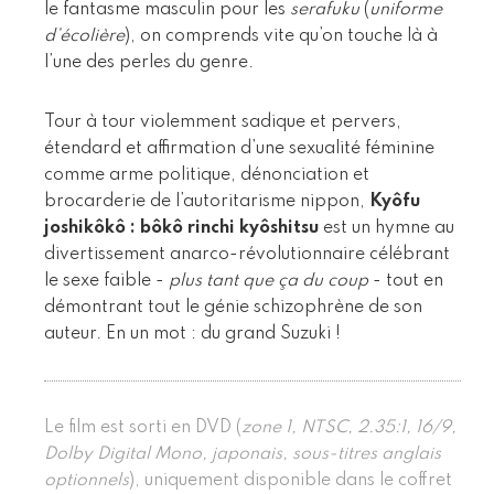
le fantasme masculin pour les
serafuku
(
uniforme
d’écolière
), on comprends vite qu’on touche là à
l’une des perles du genre.
Tour à tour violemment sadique et pervers,
étendard et affirmation d’une sexualité féminine
comme arme politique, dénonciation et
brocarderie de l’autoritarisme nippon,
Kyôfu
joshikôkô : bôkô rinchi kyôshitsu
est un hymne au
divertissement anarco-révolutionnaire célébrant
le sexe faible -
plus tant que ça du coup
- tout en
démontrant tout le génie schizophrène de son
auteur. En un mot : du grand Suzuki !
Le film est sorti en DVD (
zone 1, NTSC, 2.35:1, 16/9,
Dolby Digital Mono, japonais, sous-titres anglais
optionnels
), uniquement disponible dans le coffret