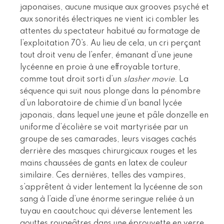
japonaises, aucune musique aux grooves psyché et
aux sonorités électriques ne vient ici combler les
attentes du spectateur habitué au formatage de
l’exploitation 70’s. Au lieu de cela, un cri perçant
tout droit venu de l’enfer, émanant d’une jeune
lycéenne en proie à une effroyable torture,
comme tout droit sorti d’un
slasher movie
. La
séquence qui suit nous plonge dans la pénombre
d’un laboratoire de chimie d’un banal lycée
japonais, dans lequel une jeune et pâle donzelle en
uniforme d’écolière se voit martyrisée par un
groupe de ses camarades, leurs visages cachés
derrière des masques chirurgicaux rouges et les
mains chaussées de gants en latex de couleur
similaire. Ces dernières, telles des vampires,
s’apprêtent à vider lentement la lycéenne de son
sang à l’aide d’une énorme seringue reliée à un
tuyau en caoutchouc qui déverse lentement les
gouttes rougeâtres dans une éprouvette en verre.