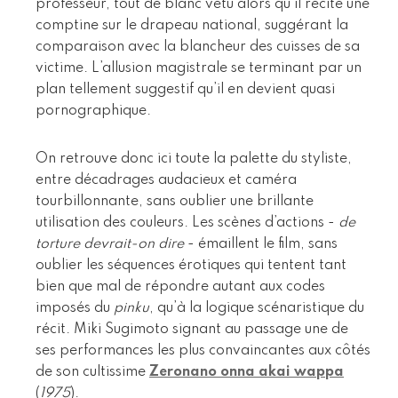
professeur, tout de blanc vêtu alors qu’il récite une
comptine sur le drapeau national, suggérant la
comparaison avec la blancheur des cuisses de sa
victime. L’allusion magistrale se terminant par un
plan tellement suggestif qu’il en devient quasi
pornographique.
On retrouve donc ici toute la palette du styliste,
entre décadrages audacieux et caméra
tourbillonnante, sans oublier une brillante
utilisation des couleurs. Les scènes d’actions -
de
torture devrait-on dire
- émaillent le film, sans
oublier les séquences érotiques qui tentent tant
bien que mal de répondre autant aux codes
imposés du
pinku
, qu’à la logique scénaristique du
récit. Miki Sugimoto signant au passage une de
ses performances les plus convaincantes aux côtés
de son cultissime
Zeronano onna akai wappa
(
1975
).