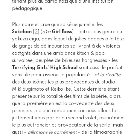
tenant plus du camp nazi que d’une institution
pédagogique.
Plus noire et crue que sa série jumelle, les
Sukeban
[
2
]
(
aka
Girl Boss
) - autre sous genre du
yakuza eiga, dans lequel de jolies pépées à la tête
de gangs de délinquantes se livrent à de violents
catfights dans une ambiance kitsch & pop
survoltée, peuplée de bikeuses hargneuses - les
Terrifying Girls’ High School
sont aussi le parfait
véhicule pour asseoir la popularité -
et la rivalité
-
des deux icônes les plus provocantes du studio,
Miki Sugimoto et Reiko Ike. Cette dernière étant
présente sur la totalité des films de la série, alors
que la première en est la co-vedette des deux
premiers ; ce qui tombe bien car nous allons fort
justement vous parler du second volet, assurément
le plus outrancier et provocateur de la série, mais
aussi -
affirmons le carrément
- de la filmographie