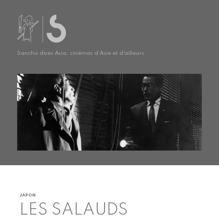
Sancho does Asia, cinémas d'Asie et d'ailleurs
JAPON
LES SALAUDS