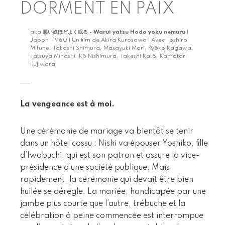
DORMENT EN PAIX
aka
悪い奴ほどよく眠る - Warui yatsu Hodo yoku nemuru
|
Japon | 1960 | Un film de Akira Kurosawa | Avec Toshiro
Mifune, Takashi Shimura, Masayuki Mori, Kyōko Kagawa,
Tatsuya Mihashi, Kō Nishimura, Takeshi Katō, Kamatari
Fujiwara
La vengeance est à moi.
Une cérémonie de mariage va bientôt se tenir
dans un hôtel cossu : Nishi va épouser Yoshiko, fille
d’Iwabuchi, qui est son patron et assure la vice-
présidence d’une société publique. Mais
rapidement, la cérémonie qui devait être bien
huilée se dérègle. La mariée, handicapée par une
jambe plus courte que l’autre, trébuche et la
célébration à peine commencée est interrompue