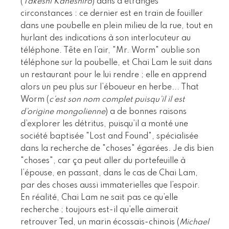
(
Takeshi Kaneshiro
) dans d’étranges
circonstances : ce dernier est en train de fouiller
dans une poubelle en plein milieu de la rue, tout en
hurlant des indications à son interlocuteur au
téléphone. Tête en l’air, "Mr. Worm" oublie son
téléphone sur la poubelle, et Chai Lam le suit dans
un restaurant pour le lui rendre ; elle en apprend
alors un peu plus sur l’éboueur en herbe... That
Worm (
c’est son nom complet puisqu’il il est
d’origine mongolienne
) a de bonnes raisons
d’explorer les détritus, puisqu’il a monté une
société baptisée "Lost and Found", spécialisée
dans la recherche de "choses" égarées. Je dis bien
"choses", car ça peut aller du portefeuille à
l’épouse, en passant, dans le cas de Chai Lam,
par des choses aussi immaterielles que l’espoir.
En réalité, Chai Lam ne sait pas ce qu’elle
recherche ; toujours est-il qu’elle aimerait
retrouver Ted, un marin écossais-chinois (
Michael