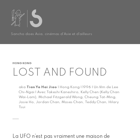
Sancho does Asia, cinémas d'Asie et d'ailleurs
HONG KONG
LOST AND FOUND
aka
Tian Ya Hai Jiao
| Hong Kong | 1996 | Un film de Lee
Chi-Ngai | Avec Takeshi Kaneshiro, Kelly Chen (Kelly Chan
Wai-Lam), Michael Fitzgerald Wong, Cheung Tat-Ming,
Josie Ho, Jordan Chan, Moses Chan, Teddy Chan, Hilary
Tsui
La UFO n’est pas vraiment une maison de