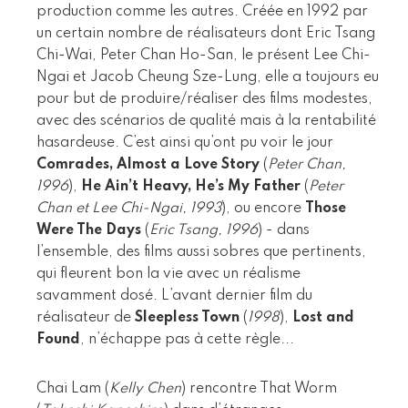
production comme les autres. Créée en 1992 par
un certain nombre de réalisateurs dont Eric Tsang
Chi-Wai, Peter Chan Ho-San, le présent Lee Chi-
Ngai et Jacob Cheung Sze-Lung, elle a toujours eu
pour but de produire/réaliser des films modestes,
avec des scénarios de qualité mais à la rentabilité
hasardeuse. C’est ainsi qu’ont pu voir le jour
Comrades, Almost a Love Story
(
Peter Chan,
1996
),
He Ain’t Heavy, He’s My Father
(
Peter
Chan et Lee Chi-Ngai, 1993
), ou encore
Those
Were The Days
(
Eric Tsang, 1996
) - dans
l’ensemble, des films aussi sobres que pertinents,
qui fleurent bon la vie avec un réalisme
savamment dosé. L’avant dernier film du
réalisateur de
Sleepless Town
(
1998
),
Lost and
Found
, n’échappe pas à cette règle...
Chai Lam (
Kelly Chen
) rencontre That Worm