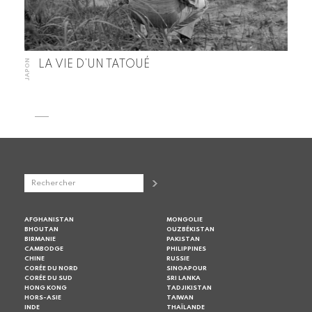
JAPON
LA VIE D’UN TATOUÉ
AFGHANISTAN
MONGOLIE
BHOUTAN
OUZBÉKISTAN
BIRMANIE
PAKISTAN
CAMBODGE
PHILIPPINES
CHINE
RUSSIE
CORÉE DU NORD
SINGAPOUR
CORÉE DU SUD
SRI LANKA
HONG KONG
TADJIKISTAN
HORS-ASIE
TAIWAN
INDE
THAÏLANDE