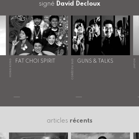
signé
David Decloux
HONG KONG
CORÉE DU SUD
JAPON
FAT CHOI SPIRIT
GUNS & TALKS
articles
récents