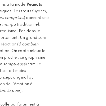
ssins à la mode
Peanuts
iques. Les traits fuyants,
urs comprises
) donnent une
le
manga
traditionnel.
réalisme. Pas dans le
mportement. Un grand sens
réaction (
ô combien
eption. On capte mieux la
 un proche : ce graphisme
ion somptueuse
) stimule
t se fait moins
concept original qui
ion de l’émotion à
ion, la peur
).
 colle parfaitement à