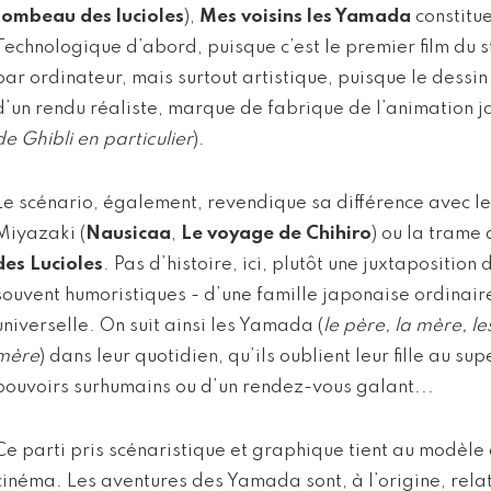
tombeau des lucioles
),
Mes voisins les Yamada
constitue
Technologique d’abord, puisque c’est le premier film du 
par ordinateur, mais surtout artistique, puisque le dessin 
d’un rendu réaliste, marque de fabrique de l’animation j
de Ghibli en particulier
).
Le scénario, également, revendique sa différence avec le
Miyazaki (
Nausicaa
,
Le voyage de Chihiro
) ou la tram
des Lucioles
. Pas d’histoire, ici, plutôt une juxtaposition 
souvent humoristiques - d’une famille japonaise ordinair
universelle. On suit ainsi les Yamada (
le père, la mère, le
mère
) dans leur quotidien, qu’ils oublient leur fille au s
pouvoirs surhumains ou d’un rendez-vous galant...
Ce parti pris scénaristique et graphique tient au modèle 
cinéma. Les aventures des Yamada sont, à l’origine, rela