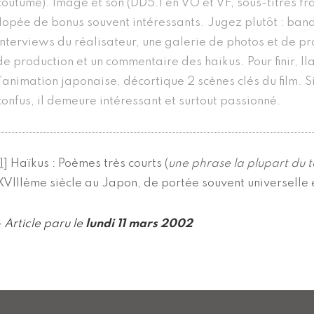
coutume). Image et son (DD5.1 en VO et VF, sous-titres fran
flopée de bonus souvent intéressants. Jugez plutôt : ban
interviews du réalisateur, une galerie de photos et de pro
de production et un commentaire des haïkus. Pour finir, I
l’animation japonaise, décortique 2 scènes clés du film. S
confus, il demeure intéressant et surtout passionné.
1
]
Haïkus : Poèmes très courts (
une phrase la plupart du 
XVIIIème siècle au Japon, de portée souvent universelle 
- Article paru le
lundi 11 mars 2002