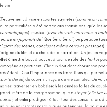
de vie.
Effectivement divisé en courtes saynètes (
comme un comic
toute particulière a été portée aux transitions, qu’elles s
chronologique
), musical (
avec de vrais morceaux d’ant
reprise en japonais de
"Que Sera Sera") ou poétique (
des
plupart des scènes, concluant même certains passages
).
l’origine du film et du choix de la narration. Un jeu en v
effet à mettre bout à bout et à tour de rôle des
haïkus
pour
homogène et pertinent. Chacun doit donc choisir son poè
précédent. D’où l’importance des transitions qui permetten
courte durée
) de couvrir un cycle de vie complet. On voit 
marier, traverser en bobsleigh les années folles du coupl
grand-mère de la charge symbolique du foyer (
elle tire 
maison
) et enfin prodiguer à leur tour des conseils lors
ludiques en instants nostalgiques ou tendres, la boucle es