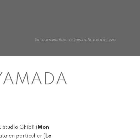
Sancho does Asia, cinémas d'Asie et d'ailleurs
 YAMADA
 studio Ghibli (
Mon
ata en particulier (
Le