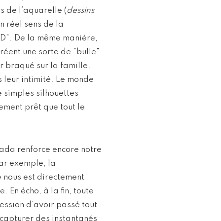
 de l’aquarelle (
dessins
un réel sens de la
"1D". De la même manière,
créent une sorte de "bulle"
r braqué sur la famille.
 leur intimité. Le monde
e simples silhouettes
lement prêt que tout le
ada renforce encore notre
par exemple, la
e nous est directement
 En écho, à la fin, toute
ression d’avoir passé tout
 capturer des instantanés