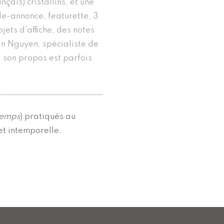
çais) cristallins, et une
de-annonce, featurette, 3
jets d’affiche, des notes
lan Nguyen, spécialiste de
i son propos est parfois
temps
) pratiqués au
et intemporelle.