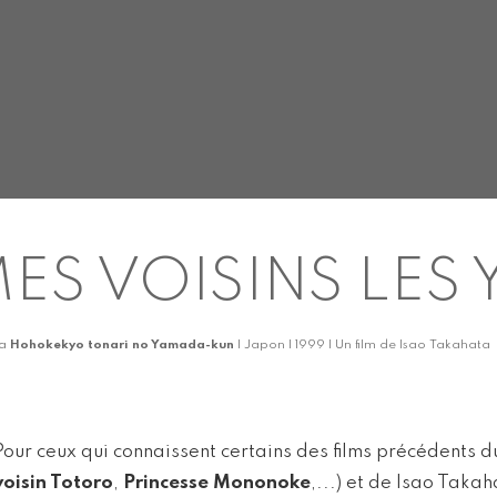
ES VOISINS LES
ka
Hohokekyo tonari no Yamada-kun
| Japon | 1999 | Un film de Isao Takahata
Pour ceux qui connaissent certains des films précédents du
voisin Totoro
,
Princesse Mononoke
,...) et de Isao Takah