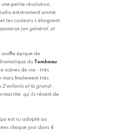
 une petite révolution.
studio entièrement animé
et les couleurs s’éloignent
aponaise (
en général, et
 souffle épique de
e dramatique du
Tombeau
de scènes de vie - très
e mais finalement très
s 2 enfants et la grand-
upermarché, qu’ils rêvent de
qui est ici adapté au
tées chaque jour dans 4