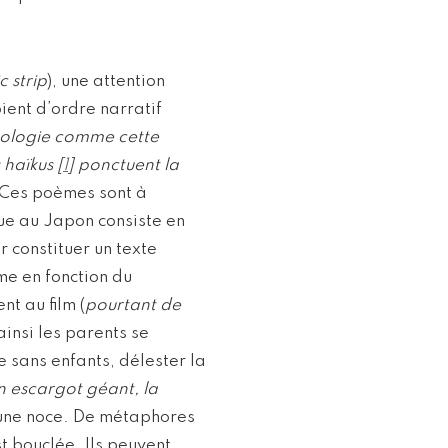
 strip
), une attention
oient d’ordre narratif
hologie comme cette
 haïkus
[
1
]
ponctuent la
 Ces poèmes sont à
ogue au Japon consiste en
 constituer un texte
me en fonction du
t au film (
pourtant de
ainsi les parents se
e sans enfants, délester la
un escargot géant, la
 d’une noce. De métaphores
t bouclée. Ils peuvent