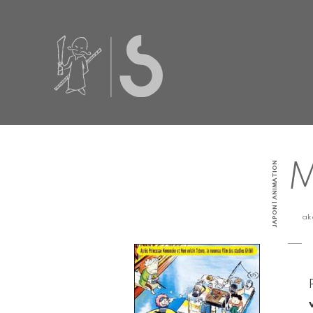
JAPON | ANIMATION
M
a