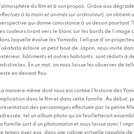
l’atmosphère du film et à son propos. Grâce aux dégradés
effectués à la main et animés sur ordinateur
), on obtient 
perspective qui donne consistance à un dessin pourtant 
les couleurs tirant vers le blanc sur les bords de l’image 
dans laquelle évolue les Yamada, l’ellipse d’un projecteu
Takahata éclaire un petit bout de Japon, nous invite dans
extérieur, bâtiments et autres habitants, sont réduits à d
indistinctes. En un mot, on nous laisse les observer de tel
reste en devient flou.
La manière même dont nous est contée l’histoire des Yam
implication dans le film et dans cette famille. Au début, 
présentation des personnages effectuée par la petite fill
adressée, tel un album photo qu’on feuilletterait ensemble.
la famille sort d’un photomaton et nous laisse avec l’imp
ce temps avec eux, dans une cabine virtuelle capable de