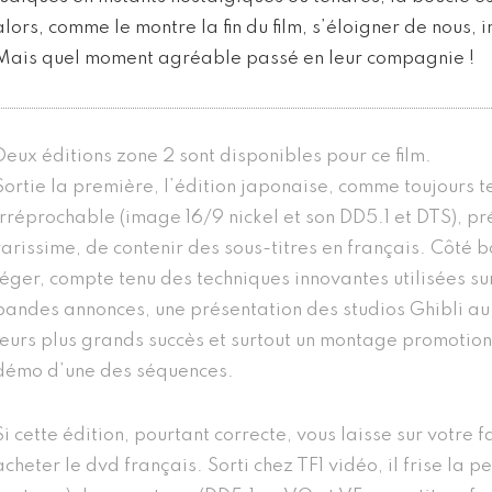
alors, comme le montre la fin du film, s’éloigner de nous, 
Mais quel moment agréable passé en leur compagnie !
Deux éditions zone 2 sont disponibles pour ce film.
Sortie la première, l’édition japonaise, comme toujours 
irréprochable (image 16/9 nickel et son DD5.1 et DTS), pré
rarissime, de contenir des sous-titres en français. Côté bo
léger, compte tenu des techniques innovantes utilisées sur
bandes annonces, une présentation des studios Ghibli au
leurs plus grands succès et surtout un montage promotion
démo d’une des séquences.
Si cette édition, pourtant correcte, vous laisse sur votre 
acheter le dvd français. Sorti chez TF1 vidéo, il frise la pe