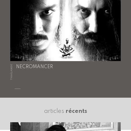
THAÏLANDE
NECROMANCER
articles
récents