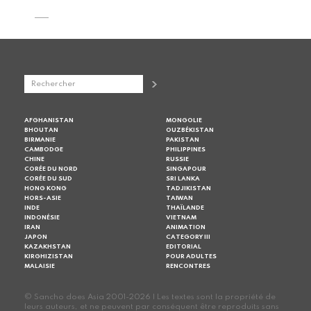
AFGHANISTAN
MONGOLIE
BHOUTAN
OUZBÉKISTAN
BIRMANIE
PAKISTAN
CAMBODGE
PHILIPPINES
CHINE
RUSSIE
CORÉE DU NORD
SINGAPOUR
CORÉE DU SUD
SRI LANKA
HONG KONG
TADJIKISTAN
HORS-ASIE
TAIWAN
INDE
THAÏLANDE
INDONÉSIE
VIETNAM
IRAN
ANIMATION
JAPON
CATEGORY III
KAZAKHSTAN
EDITORIAL
KIRGHIZISTAN
POUR ADULTES
MALAISIE
RENCONTRES
© Sancho does Asia 2001-2026 | Les textes sont la propriété de
leurs auteurs, et ne peuvent par conséquent être reproduits sans