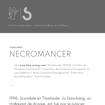
Sancho does Asia, cinémas d'Asie et d'ailleurs
THAÏLANDE
NECROMANCER
aka
Jom kha mang wet
| Thaïlande | 2005 | Un film de
Piyapan Choopetch | Scénario de Piyapan Choopetch et
Leo Kittikorn | Avec Chatchai Plengpanich, Puthichai
Amarttayakul, Tom Dundee
1996. Scandale en Thaïlande. Jo Danchang, un
trafiquant de drogue, est tué par le policier