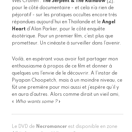
Wes Craven :
The Serpent & The Rainbow
[
2
]
,
pour le côté documentaire - et cela n’a rien de
péjoratif - sur les pratiques occultes encore très
répandues aujourd’hui en Thaïlande et le
Angel
Heart
d’Alan Parker, pour le côté enquête
ésotérique. Pour un premier film, c’est plus que
prometteur. Un cinéaste à surveiller dans l’avenir.
Voilà, en espérant vous avoir fait partager mon
enthousiasme à propos de ce film et donner à
quelques uns l’envie de le découvrir. A l’instar de
Piyapan Choopetch, mais à un moindre niveau, ce
fût une première pour moi aussi et j’espère qu’il y
en aura d’autres. Alors comme dirait un vieil ami,
«
Who wants some ?
»
Le DVD de
Necromancer
est disponible en zone