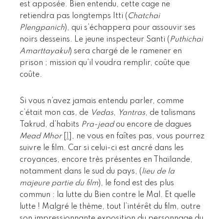
est apposée. Bien entendu, cette cage ne
retiendra pas longtemps Itti (
Chatchai
Plengpanich
), qui s’échappera pour assouvir ses
noirs desseins. Le jeune inspecteur Santi (
Puthichai
Amarttayakul
) sera chargé de le ramener en
prison ; mission qu’il voudra remplir, coûte que
coûte.
Si vous n’avez jamais entendu parler, comme
c’était mon cas, de
Vedas
,
Yantras
, de talismans
Takrud, d’habits
Pra-jead
ou encore de dagues
Mead Mhor
[
1
]
, ne vous en faîtes pas, vous pourrez
suivre le film. Car si celui-ci est ancré dans les
croyances, encore très présentes en Thaïlande,
notamment dans le sud du pays, (
lieu de la
majeure partie du film
), le fond est des plus
commun : la lutte du Bien contre le Mal. Et quelle
lutte ! Malgré le thème, tout l’intérêt du film, outre
son impressionnante exposition du personnage du