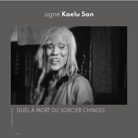
signé
Kaelu San
HONG KONG
DUEL À MORT DU SORCIER CHINOIS