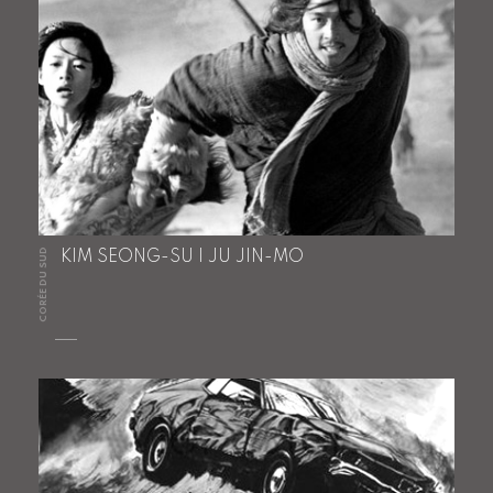
CORÉE DU SUD
KIM SEONG-SU | JU JIN-MO