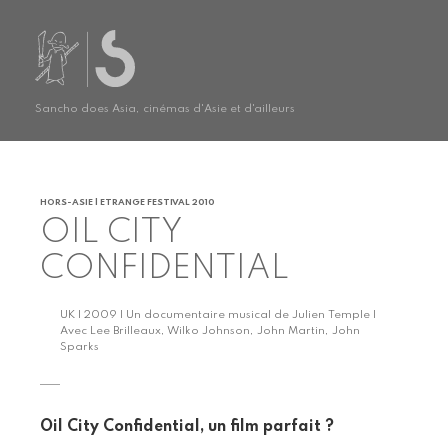
Sancho does Asia, cinémas d'Asie et d'ailleurs
HORS-ASIE | ETRANGE FESTIVAL 2010
OIL CITY
CONFIDENTIAL
UK | 2009 | Un documentaire musical de Julien Temple |
Avec Lee Brilleaux, Wilko Johnson, John Martin, John
Sparks
Oil City Confidential, un film parfait ?