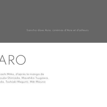
Sancho does Asia, cinémas d'Asie et d'ailleurs
TARO
akashi Miike, d’après le manga de
inosuke Shimada, Masahiko Tsugawa,
da, Toshiaki Megumi, Miki Mizuno