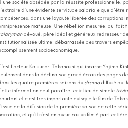
d’une société obsédée par la réussite professionnelle, p
s’extraire d’une évidente servitude salariale que d’être r
compétences, dans une loyauté libérée des corruptions ins
omniprésence mafieuse. Une rébellion mesurée, qui fait f
salaryman
dévoué, père idéal et généreux redresseur de 
institutionnalisée ultime, débarrassée des travers empê
accomplissement socioéconomique.
C’est l’acteur Katsunori Takahashi qui incarne Yajima Kint
seulement dans la déclinaison grand écran des pages d
dans les quatre premières saisons du
drama
diffusé au J
Cette information peut paraître tenir lieu de simple
trivia
pourtant elle est très importante puisque le film de Takas
l’issue de la diffusion de la première saison de cette séri
narration, et qu’il n’est en aucun cas un film à part entière