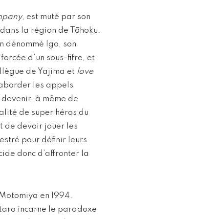
mpany
, est muté par son
 dans la région de Tōhoku.
 un dénommé Igo, son
forcée d’un sous-fifre, et
ollègue de Yajima et
love
saborder les appels
en devenir, à même de
alité de super héros du
t de devoir jouer les
stré pour définir leurs
de donc d’affronter la
 Motomiya en 1994.
ntaro incarne le paradoxe