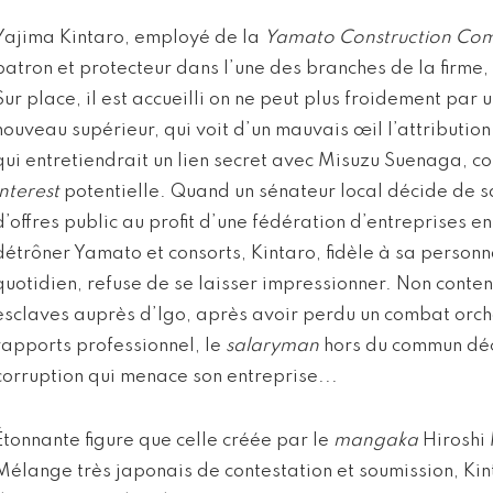
Yajima Kintaro, employé de la
Yamato Construction Co
patron et protecteur dans l’une des branches de la firme,
Sur place, il est accueilli on ne peut plus froidement par
nouveau supérieur, qui voit d’un mauvais œil l’attribution 
qui entretiendrait un lien secret avec Misuzu Suenaga, c
interest
potentielle. Quand un sénateur local décide de 
d’offres public au profit d’une fédération d’entreprises 
détrôner Yamato et consorts, Kintaro, fidèle à sa personn
quotidien, refuse de se laisser impressionner. Non conten
esclaves auprès d’Igo, après avoir perdu un combat orche
rapports professionnel, le
salaryman
hors du commun déci
corruption qui menace son entreprise...
Étonnante figure que celle créée par le
mangaka
Hiroshi
Mélange très japonais de contestation et soumission, Ki