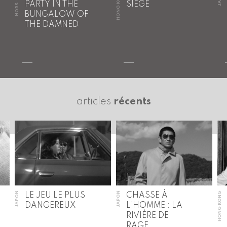
HORS-ASIE
HONG KONG
PARTY IN THE
SIEGE
BUNGALOW OF
THE DAMNED
articles
récents
JAPON
JAPON
HONG KONG
LE JEU LE PLUS
CHASSE À
DANGEREUX
L’HOMME : LA
RIVIÈRE DE
RAGE