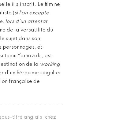
e il s’inscrit. Le film ne
liste (
si l’on excepte
e, lors d’un attentat
ne de la versatilité du
le sujet dans son
s personnages, et
Tsutomu Yamazaki, est
destination de la
working
er d’un héroïsme singulier
ion française de
sous-titré anglais, chez