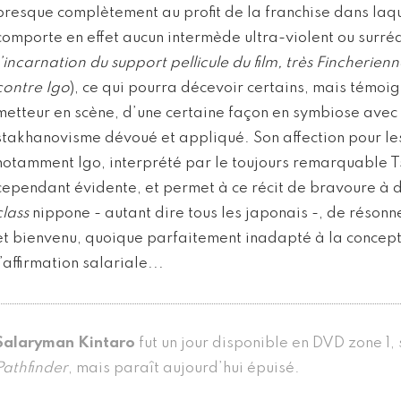
presque complètement au profit de la franchise dans laquell
comporte en effet aucun intermède ultra-violent ou surréa
l’incarnation du support pellicule du film, très Fincherienn
contre Igo
), ce qui pourra décevoir certains, mais témoig
metteur en scène, d’une certaine façon en symbiose avec 
stakhanovisme dévoué et appliqué. Son affection pour le
notamment Igo, interprété par le toujours remarquable 
cependant évidente, et permet à ce récit de bravoure à 
class
nippone - autant dire tous les japonais -, de résonn
et bienvenu, quoique parfaitement inadapté à la concept
l’affirmation salariale...
Salaryman Kintaro
fut un jour disponible en DVD zone 1, 
Pathfinder
, mais paraît aujourd’hui épuisé.