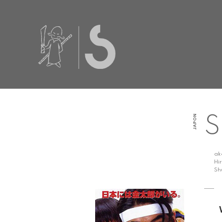
JAPON
S
a
Hi
Sh