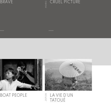
HORS-ASIE
BRAVE
CRUEL PICTURE
JAPON
BOAT PEOPLE
LA VIE D’UN
TATOUÉ