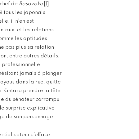
 chef de
Bōsōzoku
[
1
]
i tous les japonais
le, il n’en est
taux, et les relations
 comme les aptitudes
e pas plus sa relation
ron, entre autres détails,
e professionnelle
hésitant jamais à plonger
oyous dans la rue, quitte
ir Kintaro prendre la tête
lde du sénateur corrompu,
de surprise explicative
age de son personnage.
e réalisateur s’efface