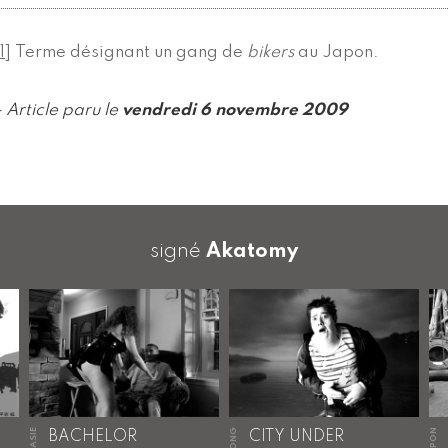
1
]
Terme désignant un gang de
bikers
au Japon.
- Article paru le
vendredi 6 novembre 2009
signé
Akatomy
JAPON
BACHELOR
CITY UNDER