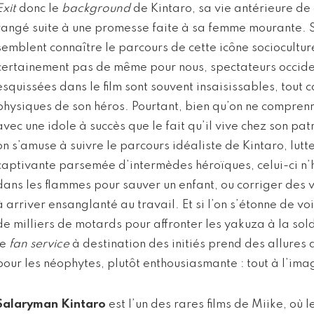
Exit
donc le
background
de Kintaro, sa vie antérieure de
rangé suite à une promesse faite à sa femme mourante. S
semblent connaître le parcours de cette icône socioculturel
certainement pas de même pour nous, spectateurs occiden
esquissées dans le film sont souvent insaisissables, tout
physiques de son héros. Pourtant, bien qu’on ne comprenn
avec une idole à succès que le fait qu’il vive chez son pat
on s’amuse à suivre le parcours idéaliste de Kintaro, lutt
captivante parsemée d’intermèdes héroïques, celui-ci n’
dans les flammes pour sauver un enfant, ou corriger des v
à arriver ensanglanté au travail. Et si l’on s’étonne de vo
de milliers de motards pour affronter les yakuza à la so
le
fan service
à destination des initiés prend des allures 
pour les néophytes, plutôt enthousiasmante : tout à l’im
Salaryman Kintaro
est l’un des rares films de Miike, où l