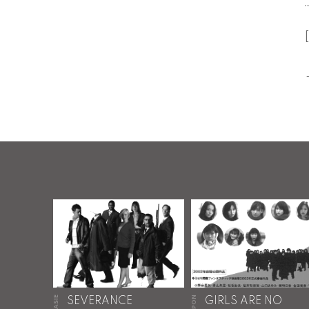
[
JAPON
SEVERANCE
GIRLS ARE NO