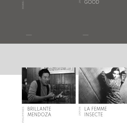
HORS-ASIE
GOOD
PHILIPPINES
JAPON
BRILLANTE
LA FEMME
MENDOZA
INSECTE