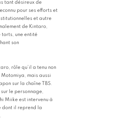
as tant désireux de
econnu pour ses efforts et
titutionnelles et autre
inalement de Kintaro,
torts, une entité
chant son
aro, rôle qu’il a tenu non
e Motomiya, mais aussi
apon sur la chaîne TBS.
sur le personnage,
hi Miike est intervenu à
e dont il reprend la
.