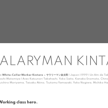
ALARYMAN KIN
ka
White-Collar Worker Kintaro – サラリーマン金太郎
| Japon | 1999 | Un film de T
roshi Motomiya | Avec Katsunori Takahashi, Yoko Saito, Kanako Enomoto, Ch
uichiro Moriyama, Taisaku Akino, Tsutomu Yamazaki, Yoko Nogiwa, Michiko Ha
Working class hero.