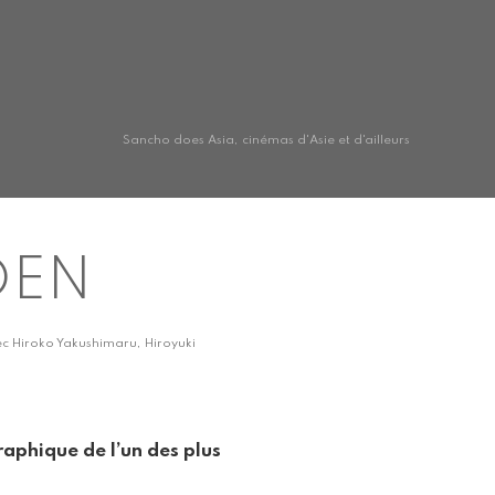
Sancho does Asia, cinémas d'Asie et d'ailleurs
DEN
Avec Hiroko Yakushimaru, Hiroyuki
raphique de l’un des plus