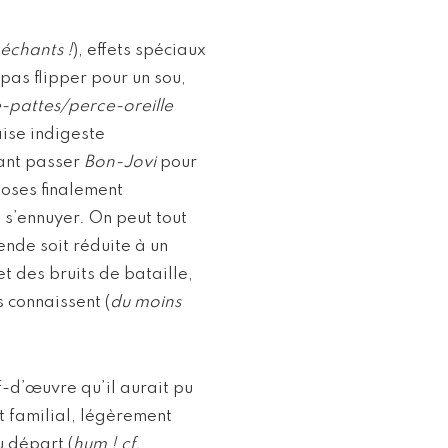
échants !
), effets spéciaux
pas flipper pour un sou,
e-pattes/perce-oreille
ise indigeste
ant passer
Bon-Jovi
pour
hoses finalement
 s’ennuyer. On peut tout
ende soit réduite à un
et des bruits de bataille,
s connaissent (
du moins
hef-d’œuvre qu’il aurait pu
t familial, légèrement
u départ (
hum ! cf.