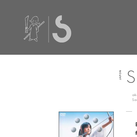
JAPON
S
a
Sa