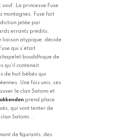
 sauf. La princesse Fuse
es montagnes. Fuse fait
diction jetée par
ards errants prédits.
e liaison atypique, décide
Fuse qui s’était
e chapelet bouddhique de
s qu’il contenait
s de huit bébés qui
éennes. Une fois unis, ces
sauver le clan Satomi et
akkenden
prend place
sés, qui vont tenter de
 clan Satomi...
ant de figurants, des