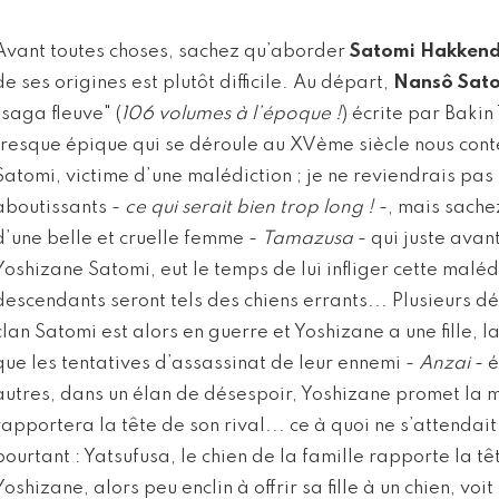
Avant toutes choses, sachez qu’aborder
Satomi Hakken
de ses origines est plutôt difficile. Au départ,
Nansô Sat
"saga fleuve" (
106 volumes à l’époque !
) écrite par Bakin
fresque épique qui se déroule au XVème siècle nous cont
Satomi, victime d’une malédiction ; je ne reviendrais pas 
aboutissants -
ce qui serait bien trop long !
-, mais sachez
d’une belle et cruelle femme -
Tamazusa
- qui juste avan
Yoshizane Satomi, eut le temps de lui infliger cette malédi
descendants seront tels des chiens errants... Plusieurs dé
clan Satomi est alors en guerre et Yoshizane a une fille, l
que les tentatives d’assassinat de leur ennemi -
Anzai
- é
autres, dans un élan de désespoir, Yoshizane promet la mai
rapportera la tête de son rival... ce à quoi ne s’attenda
pourtant : Yatsufusa, le chien de la famille rapporte la tê
Yoshizane, alors peu enclin à offrir sa fille à un chien, voi