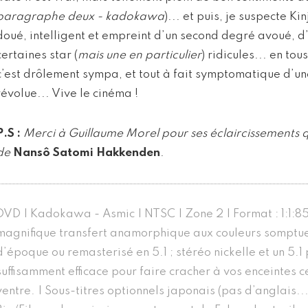
paragraphe deux - kadokawa
)... et puis, je suspecte Ki
doué, intelligent et empreint d’un second degré avoué, d
certaines star (
mais une en particulier
) ridicules... en tou
c’est drôlement sympa, et tout à fait symptomatique d’u
révolue... Vive le cinéma !
P.S :
Merci à Guillaume Morel pour ses éclaircissements q
de
Nansô Satomi Hakkenden
.
DVD | Kadokawa - Asmic | NTSC | Zone 2 | Format : 1:1:85
magnifique transfert anamorphique aux couleurs somptueu
d’époque ou remasterisé en 5.1 ; stéréo nickelle et un 5.
suffisamment efficace pour faire cracher à vos enceintes c
ventre. | Sous-titres optionnels japonais (pas d’anglais... 