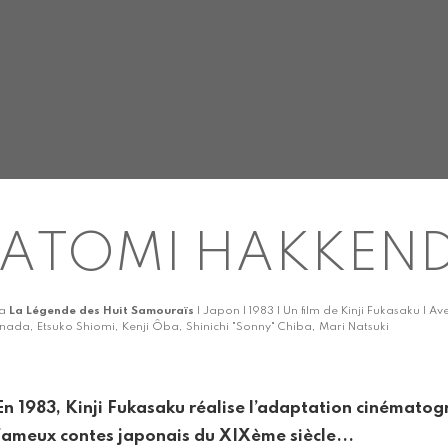
ATOMI HAKKEN
ka
La Légende des Huit Samouraïs
| Japon | 1983 | Un film de Kinji Fukasaku | 
nada, Etsuko Shiomi, Kenji Ôba, Shinichi "Sonny" Chiba, Mari Natsuki
En 1983, Kinji Fukasaku réalise l’adaptation cinématog
fameux contes japonais du XIXème siècle...