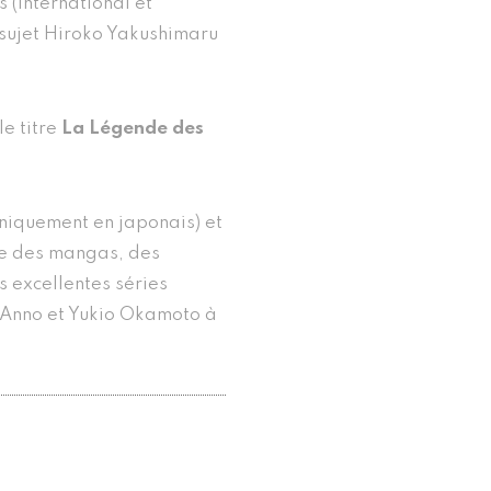
 (international et
 sujet Hiroko Yakushimaru
le titre
La Légende des
uniquement en japonais) et
te des mangas, des
s excellentes séries
 Anno et Yukio Okamoto à