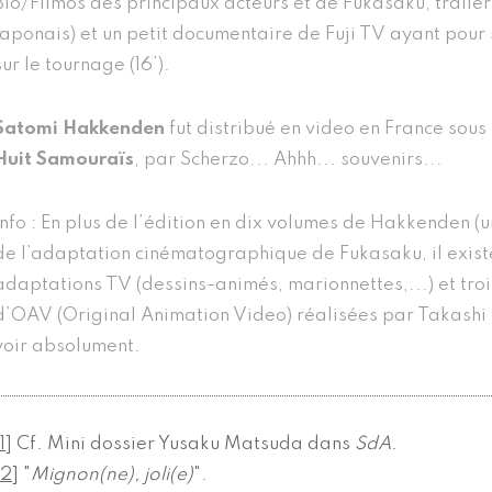
Bio/Filmos des principaux acteurs et de Fukasaku, trailers
japonais) et un petit documentaire de Fuji TV ayant pour
sur le tournage (16’).
Satomi Hakkenden
fut distribué en video en France sous 
Huit Samouraïs
, par Scherzo... Ahhh... souvenirs...
Info : En plus de l’édition en dix volumes de Hakkenden (
de l’adaptation cinématographique de Fukasaku, il exis
adaptations TV (dessins-animés, marionnettes,...) et troi
d’OAV (Original Animation Video) réalisées par Takashi
voir absolument.
1
]
Cf. Mini dossier Yusaku Matsuda dans
SdA
.
2
]
"
Mignon(ne), joli(e)
".