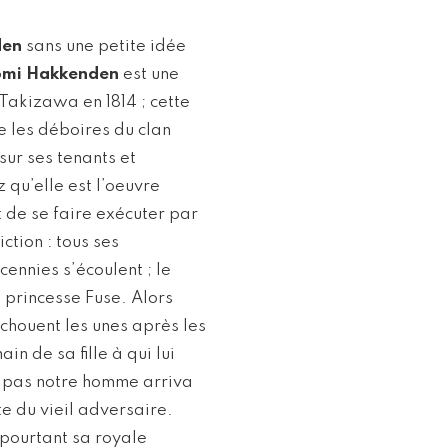
den
sans une petite idée
omi Hakkenden
est une
 Takizawa en 1814 ; cette
e les déboires du clan
sur ses tenants et
 qu’elle est l’oeuvre
t de se faire exécuter par
ction : tous ses
cennies s’écoulent ; le
a princesse Fuse. Alors
chouent les unes après les
n de sa fille à qui lui
it pas notre homme arriva
te du vieil adversaire.
t pourtant sa royale