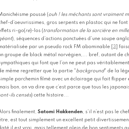
Manichéisme poussé (
ouh ! les méchants sont vraiment m
chef-d’oeuvrissimes, gros serpents en plastoc qui ne font 
effets ri-go(
re
)-los (
transformation de la sorcière en mill
géant
), séquences d’actions ponctuées d’une soupe angla
matérialisée par un pseudo rock FM abominable
[
3
]
fais
un groupe de black métal norvégien,... bref, autant de c
sympathiques qui font que l’on ne peut pas véritablement
de même regretter que la partie "
background
" de la lég
simple parchemin filmé avec un éclairage qui fait flipper 
mais bon, on va dire que c’est parce que tous les japonai
sont-ils censés
) cette histoire...
Alors finalement,
Satomi Hakkenden
, s’il n’est pas le c
être, est tout simplement un excellent petit divertissemen
daté il est vrai, mais tellement plein de bon sentiments a