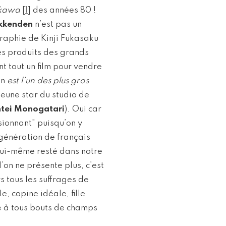
kawa
[
1
]
des années 80 !
kkenden
n’est pas un
ographie de Kinji Fukasaku
des produits des grands
t tout un film pour vendre
en
est l’un des plus gros
jeune star du studio de
tei Monogatari
). Oui car
sionnant" puisqu’on y
 génération de français
lui-même resté dans notre
l’on ne présente plus, c’est
s tous les suffrages de
, copine idéale, fille
é à tous bouts de champs