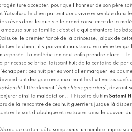
progéniture accepter, pour que l’honneur de son père soit
et Yatsufusa le chien partent donc vivre ensemble dans l
des rêves dans lesquels elle prend conscience de la malé
Tamazusa sur sa famille : c’est elle qui enfantera les bât
Daisuke, le premier fiancé de la princesse, jaloux de cett
de tuer le chien ; il y parvient mais tuera en même temps 
interposée. La malédiction peut enfin prendre place... l
la princesse se brise, laissant huit de la centaine de perle
s’échapper ; ces huit perles vont aller marquer les paume
deviendront des guerriers incarnant les huit vertus confuc
hakkenshi
, littéralement "
huit chiens guerriers
", devront 
conjurer ainsi la malédiction... l’histoire du film
Satomi H
lors de la rencontre de ces huit guerriers jusque là disper
contrer le sort diabolique et restaurer ainsi le pouvoir du
Décors de carton-pâte somptueux, un nombre impressionn