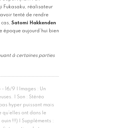
nji Fukasaku, réalisateur
’avoir tenté de rendre
s cas,
Satomi Hakkenden
ne époque aujourd’hui bien
uant à certaines parties
 - 16/9 | Images : Un
ses. | Son : Stéréo
1 pas hyper puissant mais
e qu’elles ont dans le
ouin !!!) | Suppléments :