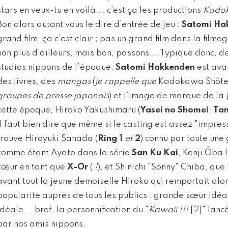
stars en veux-tu en voilà... c’est ça les productions
Kado
Bon alors autant vous le dire d’entrée de jeu :
Satomi Ha
grand film, ça c’est clair ; pas un grand film dans la film
non plus d’ailleurs, mais bon, passons... Typique donc, 
studios nippons de l’époque,
Satomi Hakkenden
est avan
des livres, des
mangas
(
je rappelle que
Kadokawa Shôt
groupes de presse japonais
) et l’image de marque de la 
cette époque, Hiroko Yakushimaru (
Yasei no Shomei
,
Tan
il faut bien dire que même si le casting est assez "impres
trouve Hiroyuki Sanada (
Ring 1
et
2
) connu par toute une
comme étant Ayato dans la série
San Ku Kai
, Kenji Ôba 
cœur en tant que
X-Or
(
!
), et Shinichi "Sonny" Chiba, que 
avant tout la jeune demoiselle Hiroko qui remportait alor
popularité auprès de tous les publics : grande sœur idéale
idéale... bref, la personnification du "
Kawaii !!!
[
2
]
" lanc
par nos amis nippons.