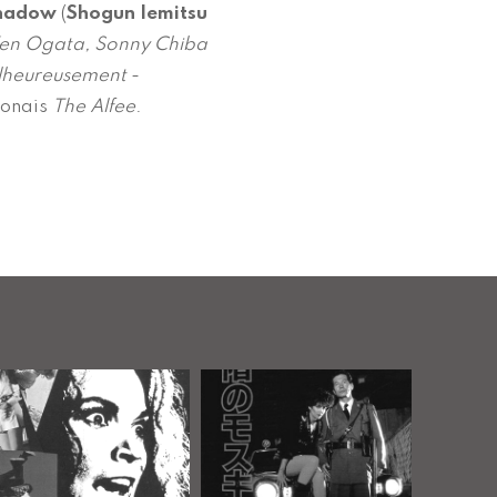
Shadow
(
Shogun Iemitsu
Ken Ogata, Sonny Chiba
heureusement
-
ponais
The Alfee
.