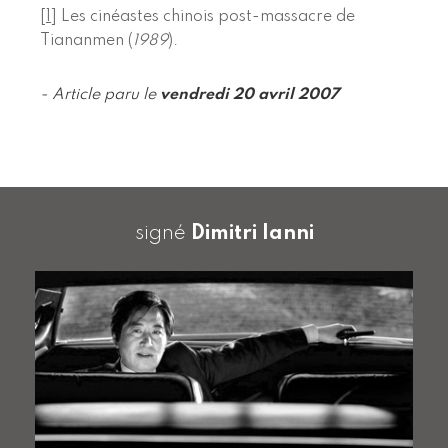
[
1
]
Les cinéastes chinois post-massacre de
Tiananmen (
1989
).
- Article paru le
vendredi 20 avril 2007
signé
Dimitri Ianni