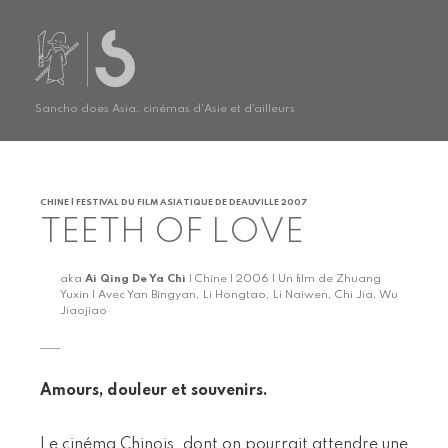
Sancho does Asia, cinémas d'Asie et d'ailleurs
CHINE | FESTIVAL DU FILM ASIATIQUE DE DEAUVILLE 2007
TEETH OF LOVE
aka
Ai Qing De Ya Chi
| Chine | 2006 | Un film de Zhuang
Yuxin | Avec Yan Bingyan, Li Hongtao, Li Naiwen, Chi Jia, Wu
Jiaojiao
Amours, douleur et souvenirs.
Le cinéma Chinois, dont on pourrait attendre une