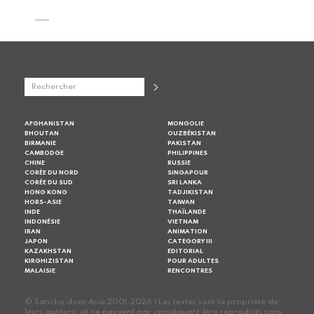
AFGHANISTAN
MONGOLIE
BHOUTAN
OUZBÉKISTAN
BIRMANIE
PAKISTAN
CAMBODGE
PHILIPPINES
CHINE
RUSSIE
CORÉE DU NORD
SINGAPOUR
CORÉE DU SUD
SRI LANKA
HONG KONG
TADJIKISTAN
HORS-ASIE
TAIWAN
INDE
THAÏLANDE
INDONÉSIE
VIETNAM
IRAN
ANIMATION
JAPON
CATEGORY III
KAZAKHSTAN
EDITORIAL
KIRGHIZISTAN
POUR ADULTES
MALAISIE
RENCONTRES
© Sancho does Asia 2001-2026 | Les textes sont la propriété de
leurs auteurs, et ne peuvent par conséquent être reproduits sans