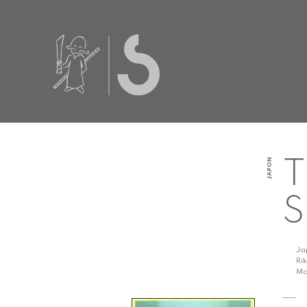
JAPON
T
S
Ja
Ri
Ma