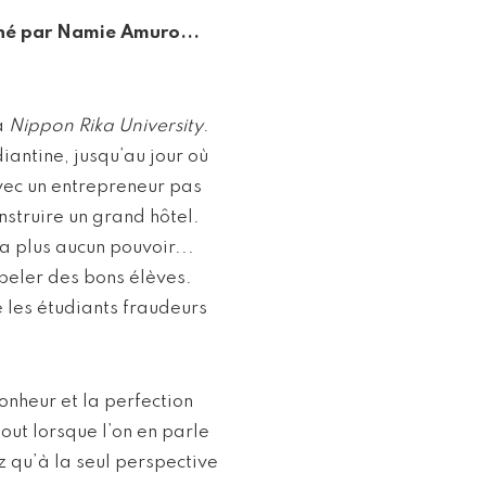
né par Namie Amuro...
a
Nippon Rika University
.
iantine, jusqu’au jour où
vec un entrepreneur pas
onstruire un grand hôtel.
ra plus aucun pouvoir...
ppeler des bons élèves.
re les étudiants fraudeurs
onheur et la perfection
out lorsque l’on en parle
z qu’à la seul perspective