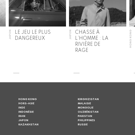
JAPON
JAPON
HONG KONG
LE JEU LE PLUS
CHASSE À
DANGEREUX
L’HOMME : LA
RIVIÈRE DE
RAGE
HONG KONG
KIRGHIZISTAN
HORS-ASIE
MALAISIE
INDE
MONGOLIE
INDONÉSIE
OUZBÉKISTAN
IRAN
PAKISTAN
JAPON
PHILIPPINES
KAZAKHSTAN
RUSSIE