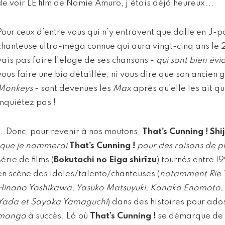
de voir LE film de Namie Amuro, j’étais déjà heureux...
Pour ceux d’entre vous qui n’y entravent que dalle en J-
chanteuse ultra-méga connue qui aura vingt-cinq ans le 
vais pas faire l’éloge de ses chansons -
qui sont bien év
vous faire une bio détaillée, ni vous dire que son ancien
Monkeys
- sont devenues les
Max
après qu’elle les ait qu
inquiétez pas !
...Donc, pour revenir à nos moutons,
That’s Cunning ! Sh
que je nommerai
That’s Cunning !
pour des raisons de p
série de films (
Bokutachi no Eiga shirîzu
) tournés entre 1
en scène des idoles/talento/chanteuses (
notamment Rie 
Hinano Yoshikawa, Yasuko Matsuyuki, Kanako Enomoto,
Yada et Sayaka Yamaguchi
) dans des histoires pour ad
manga
à succès. Là où
That’s Cunning !
se démarque de s