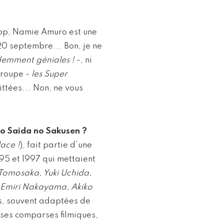
pop, Namie Amuro est une
20 septembre... Bon, je ne
idemment géniales !
-, ni
 groupe -
les Super
ittées... Non, ne vous
ijo Saida no Sakusen ?
lace !
), fait partie d’une
995 et 1997 qui mettaient
Tomosaka, Yuki Uchida,
 Emiri Nakayama, Akiko
os, souvent adaptées de
es comparses filmiques,