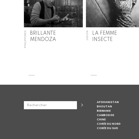
PHILIPPINES
JAPON
BRILLANTE
LA FEMME
MENDOZA
INSECTE
AFGHANISTAN
BHOUTAN
BIRMANIE
CAMBODGE
CHINE
CORÉE DU NORD
CORÉE DU SUD