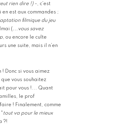
eut rien dire !)
-, c’est
i en est aux commandes ;
aptation filmique du jeu
Imai (
...vous savez
p
, ou encore le culte
eurs une suite, mais il n’en
n ! Donc si vous aimez
t que vous souhaitez
ait pour vous !... Quant
milles, le prof
sfaire ! Finalement, comme
 "
tout va pour le mieux
a ?!