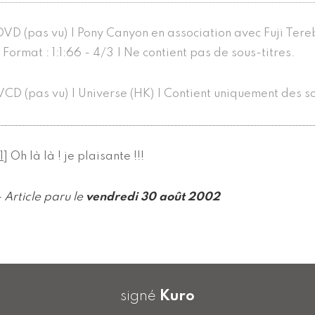
DVD (pas vu) | Pony Canyon en association avec Fuji Tere
| Format : 1:1:66 - 4/3 | Ne contient pas de sous-titres.
VCD (pas vu) | Universe (HK) | Contient uniquement des so
1
]
Oh là là ! je plaisante !!!
- Article paru le
vendredi 30 août 2002
signé
Kuro