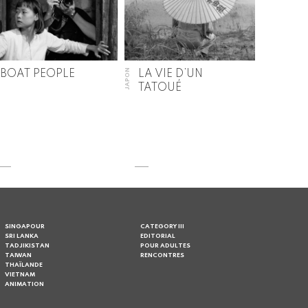
JAPON
BOAT PEOPLE
LA VIE D’UN
TATOUÉ
SINGAPOUR
CATEGORY III
SRI LANKA
EDITORIAL
TADJIKISTAN
POUR ADULTES
TAIWAN
RENCONTRES
THAÏLANDE
VIETNAM
ANIMATION