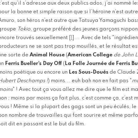
c’est qu’il s’adresse aux deux publics ados, j’ai nommé les 
pour la bonne et simple raison que si l’héroïne n’est aut
Amuro, son héros n’est autre que Tatsuya Yamaguchi bas
groupe
Tokio
, groupe préféré des jeunes garçons nippons
encore trouvés sexuellement
[
1
]
... Avec de tels "ingrédien
producteurs ne se sont pas trop mouillés, et le résultat est
une sorte de
Animal House
(
American College
de John L
un
Ferris Bueller’s Day Off
(
La Folle Journée de Ferris Bu
moins poétique ou encore un
Les Sous-Doués
de Claude Z
Hubert Deschamps !
) moins... euh bah non en fait pas "
mo
moins
" ! Avec tout ça vous allez me dire que le film est m
non ; moins par moins ça fait plus, c’est comme ça, c’es
vous ! Même si la plupart des gags sont un peu éculés, le 
bon nombre de trouvailles qui font sourire et même parfoi
soit dit en passant est le but du film.