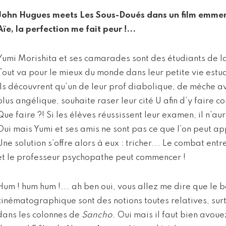
John Hugues meets Les Sous-Doués dans un film emme
Aïe, la perfection me fait peur !...
Yumi Morishita et ses camarades sont des étudiants de l
Tout va pour le mieux du monde dans leur petite vie estud
ils découvrent qu’un de leur prof diabolique, de mèche a
plus angélique, souhaite raser leur cité U afin d’y faire c
Que faire ?! Si les élèves réussissent leur examen, il n’au
Oui mais Yumi et ses amis ne sont pas ce que l’on peut a
Une solution s’offre alors à eux : tricher... Le combat ent
et le professeur psychopathe peut commencer !
Hum ! hum hum !... ah ben oui, vous allez me dire que le b
cinématographique sont des notions toutes relatives, surt
dans les colonnes de
Sancho
. Oui mais il faut bien avoue