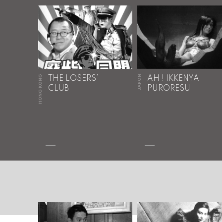
HONG KONG
JAPON
THE LOSERS’
AH ! IKKENYA
CLUB
PURORESU