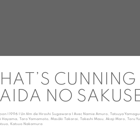
HAT’S CUNNING 
AIDA NO SAKUSE
pon | 1996 | Un film de Hiroshi Sugawara | Avec Namie Amuro, Tatsuya Yamaguch
ki Hayama, Taro Yamamoto, Masâki Takarai, Takeshi Masu, Akaji Maro, Toru Yur
tsuo, Katsuo Nakamura