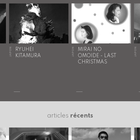
JAPON
JAPON
JAPON
RYUHEI
MIRAI NO
KITAMURA
OMOIDE - LAST
CHRISTMAS
articles
récents