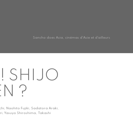
Sancho does Asia, cinémas d'Asie et d'ailleurs
! SHIJO
N ?
i, Naohito Fujiki, Sadatora Araki,
i, Yasuyo Shiroshima, Takashi