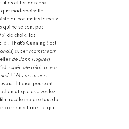
filles et les garçons,
re que mademoiselle
siste du non moins fameux
 qui ne se sont pas
ts" de choix, les
 là ;
That’s Cunning !
est
andis
) super
mainstream
,
eller
de John Hugues
)
idi (
spéciale dédicace à
ins
" ! "
Moins, moins,
auvais ! Et bien pourtant
t mathématique que voulez-
film recèle malgré tout de
s carrément rire, ce qui