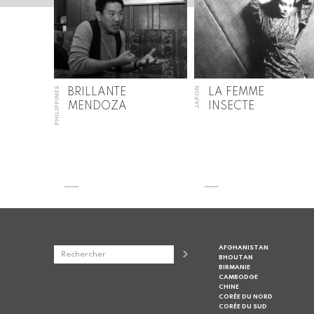
PHILIPPINES
JAPON
BRILLANTE
LA FEMME
MENDOZA
INSECTE
AFGHANISTAN
BHOUTAN
BIRMANIE
CAMBODGE
CHINE
CORÉE DU NORD
CORÉE DU SUD