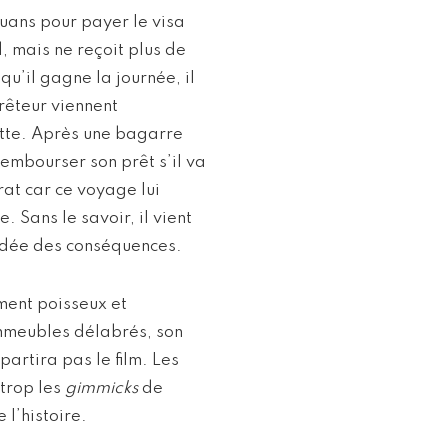
uans pour payer le visa
, mais ne reçoit plus de
qu’il gagne la journée, il
rêteur viennent
dette. Après une bagarre
rembourser son prêt s’il va
at car ce voyage lui
 Sans le savoir, il vient
 idée des conséquences.
ement poisseux et
mmeubles délabrés, son
rtira pas le film. Les
 trop les
gimmicks
de
 l’histoire.