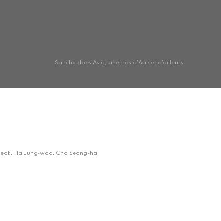
Sancho does Asia, cinémas d'Asie et d'ailleurs
un-seok, Ha Jung-woo, Cho Seong-ha,