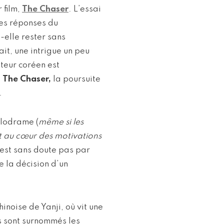
 film,
The Chaser
. L’essai
les réponses du
t-elle rester sans
ait, une intrigue un peu
ateur coréen est
s
The Chaser,
la poursuite
.
élodrame (
même si les
t au cœur des motivations
n’est sans doute pas par
e la décision d’un
inoise de Yanji, où vit une
s sont surnommés les