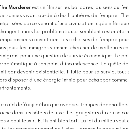
The Murderer
est un film sur les barbares, au sens où l’e
personnes vivant au-delà des frontières de l’empire. Elles
méprisées parce venant d’une civilisation jugée inférieu
changent, mais les problématiques semblent rester étern
temps anciens convoitaient les richesses de l’empire pour 
nos jours les immigrés viennent chercher de meilleures con
émigrent pour une question de survie économique. Le pol
problématique à son point d’incandescence. La quête d
finit par devenir existentielle. Il lutte pour sa survie, to
lors disposer d’une énergie infinie pour échapper comme
affrontements.
Le caïd de Yanji débarque avec ses troupes dépenaillées
tache dans les hôtels de luxe. Les gangsters du cru ne ca
ces « pouilleux ». Et ils ont bien tort. La loi du milieu veu