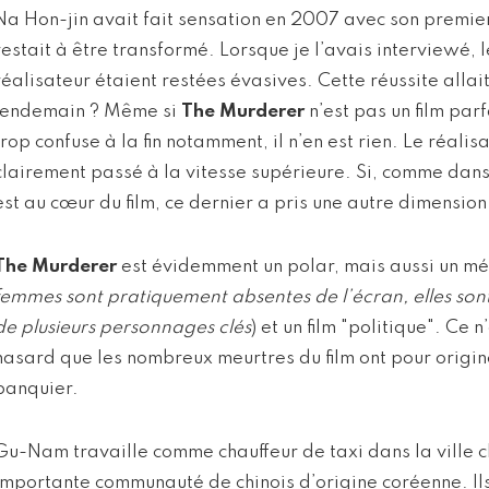
Na Hon-jin avait fait sensation en 2007 avec son premier
restait à être transformé. Lorsque je l’avais interviewé, 
réalisateur étaient restées évasives. Cette réussite allai
lendemain ? Même si
The Murderer
n’est pas un film parf
trop confuse à la fin notamment, il n’en est rien. Le réalis
clairement passé à la vitesse supérieure. Si, comme dan
est au cœur du film, ce dernier a pris une autre dimension
The Murderer
est évidemment un polar, mais aussi un m
femmes sont pratiquement absentes de l’écran, elles son
de plusieurs personnages clés
) et un film "politique". Ce 
hasard que les nombreux meurtres du film ont pour origin
banquier.
Gu-Nam travaille comme chauffeur de taxi dans la ville ch
importante communauté de chinois d’origine coréenne. Il