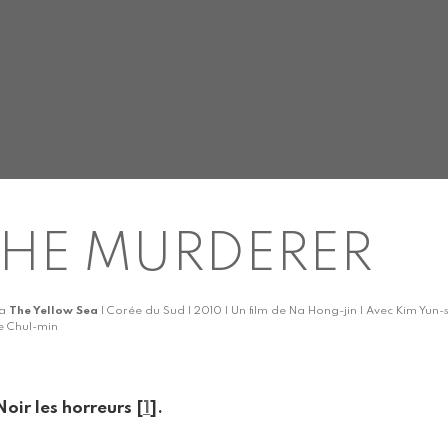
HE MURDERER
ka
The Yellow Sea
| Corée du Sud | 2010 | Un film de Na Hong-jin | Avec Kim Y
e Chul-min
Noir les horreurs
[
1
]
.