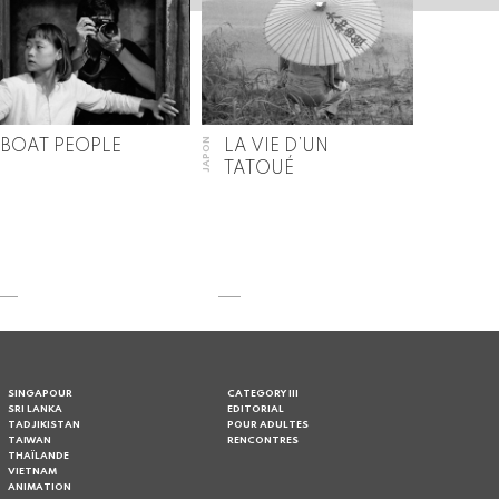
JAPON
BOAT PEOPLE
LA VIE D’UN
TATOUÉ
SINGAPOUR
CATEGORY III
SRI LANKA
EDITORIAL
TADJIKISTAN
POUR ADULTES
TAIWAN
RENCONTRES
THAÏLANDE
VIETNAM
ANIMATION