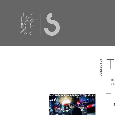
CORÉE DU SUD
T
a
Le