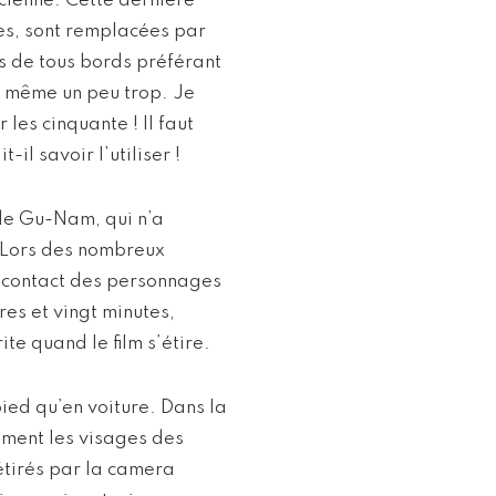
ncienne. Cette dernière
les, sont remplacées par
rs de tous bords préférant
e même un peu trop. Je
les cinquante ! Il faut
-il savoir l’utiliser !
 de Gu-Nam, qui n’a
. Lors des nombreux
u contact des personnages
es et vingt minutes,
frite quand le film s’étire.
pied qu’en voiture. Dans la
ement les visages des
 étirés par la camera