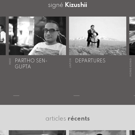
signé
Kizushii
INDE
JAPON
HONG KONG
PARTHO SEN-
DEPARTURES
GUPTA
articles
récents