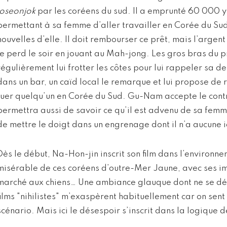
joseonjok
par les coréens du sud. Il a emprunté 60 000 y
permettant à sa femme d’aller travailler en Corée du Sud
nouvelles d’elle. Il doit rembourser ce prêt, mais l’argent 
le perd le soir en jouant au Mah-jong. Les gros bras du p
régulièrement lui frotter les côtes pour lui rappeler sa 
dans un bar, un caïd local le remarque et lui propose de 
tuer quelqu’un en Corée du Sud. Gu-Nam accepte le contr
permettra aussi de savoir ce qu’il est advenu de sa femme.
de mettre le doigt dans un engrenage dont il n’a aucune
Dès le début, Na-Hon-jin inscrit son film dans l’environn
misérable de ces coréens d’outre-Mer Jaune, avec ses i
marché aux chiens… Une ambiance glauque dont ne se dépa
films "nihilistes" m’exaspèrent habituellement car on sent
scénario. Mais ici le désespoir s’inscrit dans la logique de