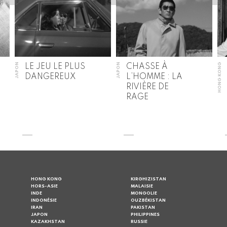
JAPON
JAPON
HONG KONG
LE JEU LE PLUS
CHASSE À
DANGEREUX
L’HOMME : LA
RIVIÈRE DE
RAGE
HONG KONG
KIRGHIZISTAN
HORS-ASIE
MALAISIE
INDE
MONGOLIE
INDONÉSIE
OUZBÉKISTAN
IRAN
PAKISTAN
JAPON
PHILIPPINES
KAZAKHSTAN
RUSSIE