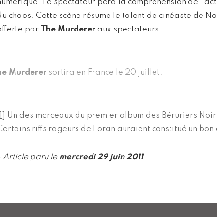
numérique. Le spectateur perd la compréhension de l’act
du chaos. Cette scène résume le talent de cinéaste de Na
offerte par
The Murderer
aux spectateurs.
he Murderer
sortira en France le 20 juillet.
1
]
Un des morceaux du premier album des Béruriers No
Certains riffs rageurs de Loran auraient constitué un bo
- Article paru le
mercredi 29 juin 2011