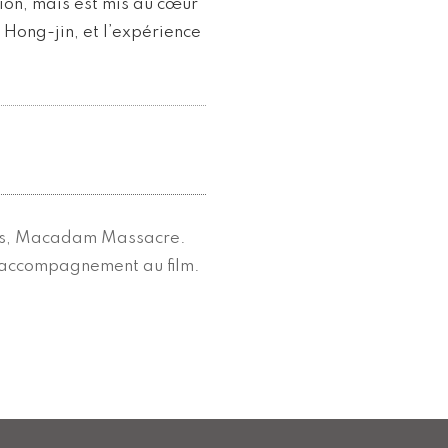
ion, mais est mis au cœur
 Hong-jin, et l’expérience
irs, Macadam Massacre.
n accompagnement au film.