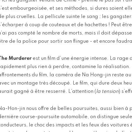
- ici les gangster venant de Chine - prenne le pas sur l’a
s’est embourgeoisée, et ses méthodes, si dures soient el
de plus cruelles. La pellicule suinte le sang ; les gangste
s’écharper à coup de couteaux et de hachettes ! Peut êtr
n’ai pas compté le nombre de morts, mais il doit dépasser 
être de la police pour sortir son flingue - et encore faudrait
The Murderer
est un film d’une énergie intense. La rage
rapidement plus rien à perdre, contamine la réalisation
affrontements du film, la caméra de Na Hong-jin reste a
avec un montage très découpé. Le film, qui dure deux heur
aurait gagné à être resserré. L’attention (
la tension
) s’ef
Na-Hon-jin nous offre de belles poursuites, aussi bien à 
dernière course-poursuite automobile, on distingue seul
conducteurs, le choc des impacts et les feux des voitures