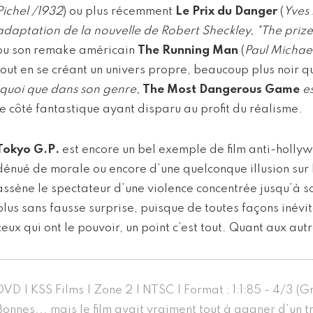
Pichel /1932
) ou plus récemment
Le Prix du Danger
(
Yves 
adaptation de la nouvelle de Robert Sheckley, "The prize 
ou son remake américain
The Running Man
(
Paul Michael
tout en se créant un univers propre, beaucoup plus noir qu
quoi que dans son genre,
The Most Dangerous Game
e
le côté fantastique ayant disparu au profit du réalisme.
Tokyo G.P.
est encore un bel exemple de film anti-holly
dénué de morale ou encore d’une quelconque illusion sur 
assène le spectateur d’une violence concentrée jusqu’à s
plus sans fausse surprise, puisque de toutes façons inévit
ceux qui ont le pouvoir, un point c’est tout. Quant aux autr
DVD | KSS Films | Zone 2 | NTSC | Format : 1:1:85 - 4/3 (Grrr
Bonnes... mais le film avait vraiment tout à gagner d’un 