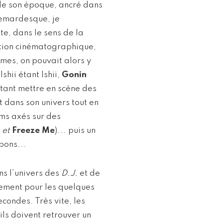
 de son époque, ancré dans
hemardesque, je
te, dans le sens de la
ction cinématographique,
mes, on pouvait alors y
shii étant Ishii,
Gonin
tant mettre en scène des
t dans son univers tout en
lms axés sur des
et
Freeze Me
)... puis un
pons...
ns l’univers des
D.J.
et de
uement pour les quelques
condes. Très vite, les
ils doivent retrouver un