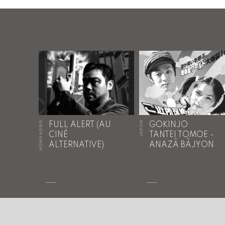
HONG KONG
JAPON
FULL ALERT (AU
GOKINJO
CINÉ
TANTEI TOMOE -
ALTERNATIVE)
ANAZÂ BÂJYON