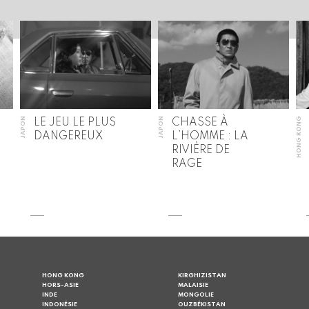
JAPON
JAPON
HONG KONG
LE JEU LE PLUS
CHASSE À
DANGEREUX
L’HOMME : LA
RIVIÈRE DE
RAGE
HONG KONG
KIRGHIZISTAN
HORS-ASIE
MALAISIE
INDE
MONGOLIE
INDONÉSIE
OUZBÉKISTAN