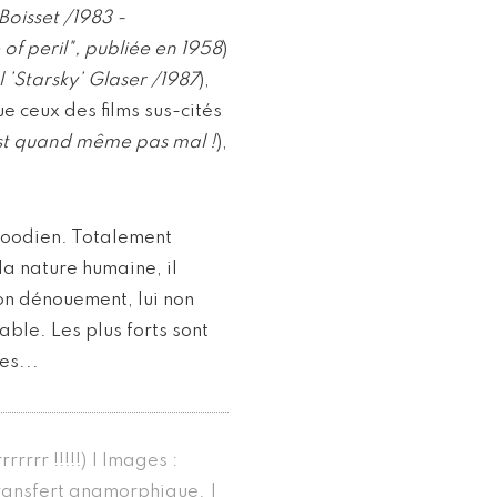
Boisset /1983 -
of peril", publiée en 1958
)
 ’Starsky’ Glaser /1987
),
e ceux des films sus-cités
st quand même pas mal !
),
woodien. Totalement
la nature humaine, il
on dénouement, lui non
able. Les plus forts sont
es...
rrrr !!!!!) | Images :
transfert anamorphique. |