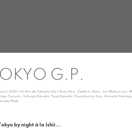
OKYO G.P.
pon | 2001 | Un film de Takashi Ishii | Avec Hiro, Zeebra, Haru, Jun Matsui-Luz,
ingo Tsurumi, Tatsuya Kaneko, Yuuji Kaneko, Youzaburou Itou, Hiroyuki Yamagu
laude) Maki
Tokyo by night à la Ishii...