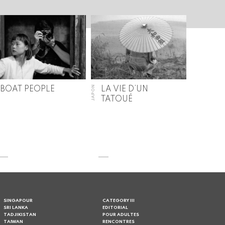
JAPON
BOAT PEOPLE
LA VIE D’UN
TATOUÉ
SINGAPOUR
CATEGORY III
SRI LANKA
EDITORIAL
TADJIKISTAN
POUR ADULTES
TAIWAN
RENCONTRES