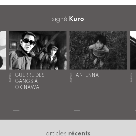
signé
Kuro
JAPON
JAPON
JAPON
GUERRE DES
ANTENNA
GANGS À
OKINAWA
articles
récents