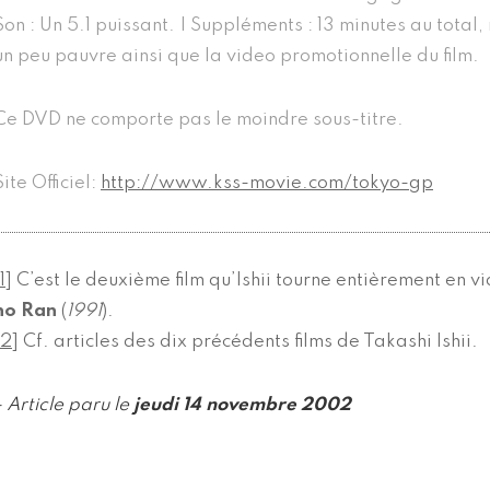
Son : Un 5.1 puissant. | Suppléments : 13 minutes au total
un peu pauvre ainsi que la video promotionnelle du film.
Ce DVD ne comporte pas le moindre sous-titre.
Site Officiel:
http://www.kss-movie.com/tokyo-gp
1
]
C’est le deuxième film qu’Ishii tourne entièrement en vi
no Ran
(
1991
).
2
]
Cf. articles des dix précédents films de Takashi Ishii.
- Article paru le
jeudi 14 novembre 2002