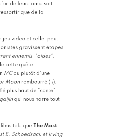
’un de leurs amis soit
ressortir que de la
n jeu video et celle, peut-
agonistes gravissent étapes
trent ennemis, "aides",
 de cette quête
un
MC
ou plutôt d’une
lor Moon
rembourré (
!
).
ifié plus haut de "conte"
gaijin
qui nous narre tout
films tels que
The Most
st B. Schoedsack et Irving