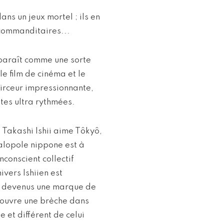
s un jeux mortel ; ils en
 commanditaires...
pparaît comme une sorte
le film de cinéma et le
oirceur impressionnante,
tes ultra rythmées.
e. Takashi Ishii aime Tôkyô,
galopole nippone est à
nconscient collectif
nivers Ishiien est
s devenus une marque de
ii ouvre une brèche dans
 et différent de celui