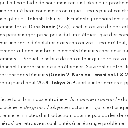
qu’il a l’habitude de nous montrer, un Tôkyô plus proche
une réalité beaucoup moins onirique... mais plutôt cauc
m’explique ; Takashi Ishii est LE cinéaste japonais féminis
femme forte. Dans
Gonin
(
1995
), chef-d’œuvre de perfe
les personnages principaux du film n’étaient que des hom
voir une sorte d’évolution dans son œuvre... malgré tout, I
comportait bon nombre d’éléments féminins sans pour au
femmes... Pirouette habile de son auteur qui se retrouvai
donnant l’impression de s’en éloigner. Suivirent quatre fi
personnages féminins (
Gonin 2
,
Kuro no Tenshi vol.1 & 2
beau jour d’août 2001,
Tokyo G.P.
sort sur les écrans nip
Cette fois, Ishii nous entraîne -
du moins le croit-on !
- da
la scène
underground
tokyoïte nocturne... ça, c’est uniq
première minutes d’introduction, pour ne pas parler de se
"héros" se retrouvent confrontés à un étrange problème ; 