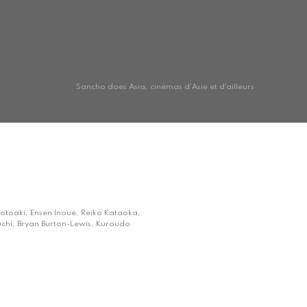
Sancho does Asia, cinémas d'Asie et d'ailleurs
 Motoaki, Ensen Inoue, Reiko Kataoka,
chi, Bryan Burton-Lewis, Kuroudo