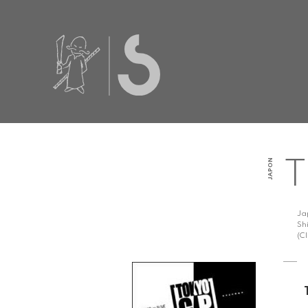
JAPON
T
Ja
Sh
(C