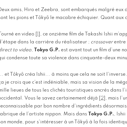
Deux amis, Hiro et Zeebra, sont embarqués malgré eux dan
sont les pions et Tôkyô le macabre échiquier. Quant aux
Tourné en video
[
1
]
, ce onzième film de Takashi Ishii m’a
d’étape dans la carrière du réalisateur ;
crossover
entre 
direct to video
,
Tokyo G.P.
est avant tout un film d’une n
qui condense toute sa violence dans cinquante-deux minu
... et Tôkyô créa Ishii... à moins que cela ne soit l’invers
ça je crois que c’est indéniable, mais sa vision de la mé
mille lieues de tous les clichés touristiques ancrés dans l’i
occidental. Vous le savez certainement déjà
[
2
]
, mais l’u
reconnaissable par bon nombre d’ingrédients désormai
fabrique de l’artiste nippon. Mais dans
Tokyo G.P.
, Ish
son monde, pour s’intéresser à un Tôkyô à la fois identique