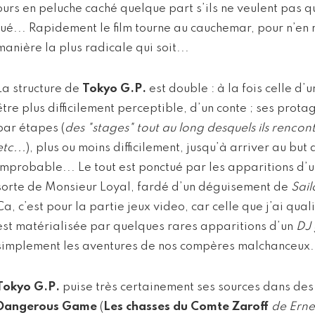
ours en peluche caché quelque part s’ils ne veulent pas qu
tué... Rapidement le film tourne au cauchemar, pour n’en 
manière la plus radicale qui soit...
La structure de
Tokyo G.P.
est double : à la fois celle d’u
être plus difficilement perceptible, d’un conte ; ses prot
par étapes (
des "stages" tout au long desquels ils rencon
etc...
), plus ou moins difficilement, jusqu’à arriver au but
improbable... Le tout est ponctué par les apparitions d’
sorte de Monsieur Loyal, fardé d’un déguisement de
Sai
Ca, c’est pour la partie jeux video, car celle que j’ai qual
est matérialisée par quelques rares apparitions d’un
DJ 
simplement les aventures de nos compères malchanceux.
Tokyo G.P.
puise très certainement ses sources dans des 
Dangerous Game
(
Les chasses du Comte Zaroff
de Erne