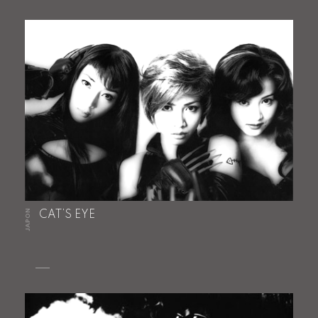
JAPON
CAT’S EYE