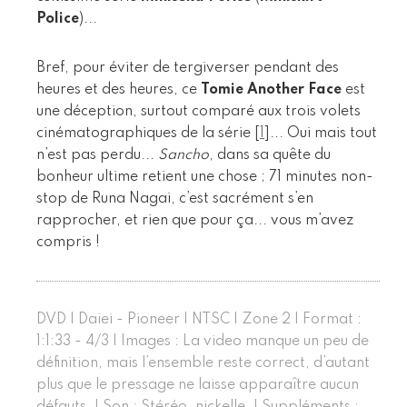
Police
)...
Bref, pour éviter de tergiverser pendant des
heures et des heures, ce
Tomie Another Face
est
une déception, surtout comparé aux trois volets
cinématographiques de la série
[
1
]
... Oui mais tout
n’est pas perdu...
Sancho
, dans sa quête du
bonheur ultime retient une chose ; 71 minutes non-
stop de Runa Nagai, c’est sacrément s’en
rapprocher, et rien que pour ça... vous m’avez
compris !
DVD | Daiei - Pioneer | NTSC | Zone 2 | Format :
1:1:33 - 4/3 | Images : La video manque un peu de
définition, mais l’ensemble reste correct, d’autant
plus que le pressage ne laisse apparaître aucun
défauts. | Son : Stéréo, nickelle. | Suppléments :