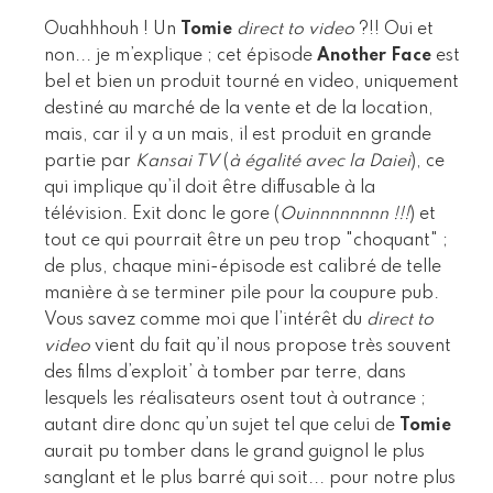
Ouahhhouh ! Un
Tomie
direct to video
?!! Oui et
non... je m’explique ; cet épisode
Another Face
est
bel et bien un produit tourné en video, uniquement
destiné au marché de la vente et de la location,
mais, car il y a un mais, il est produit en grande
partie par
Kansai TV
(
à égalité avec la Daiei
), ce
qui implique qu’il doit être diffusable à la
télévision. Exit donc le gore (
Ouinnnnnnnn !!!
) et
tout ce qui pourrait être un peu trop "choquant" ;
de plus, chaque mini-épisode est calibré de telle
manière à se terminer pile pour la coupure pub.
Vous savez comme moi que l’intérêt du
direct to
video
vient du fait qu’il nous propose très souvent
des films d’exploit’ à tomber par terre, dans
lesquels les réalisateurs osent tout à outrance ;
autant dire donc qu’un sujet tel que celui de
Tomie
aurait pu tomber dans le grand guignol le plus
sanglant et le plus barré qui soit... pour notre plus