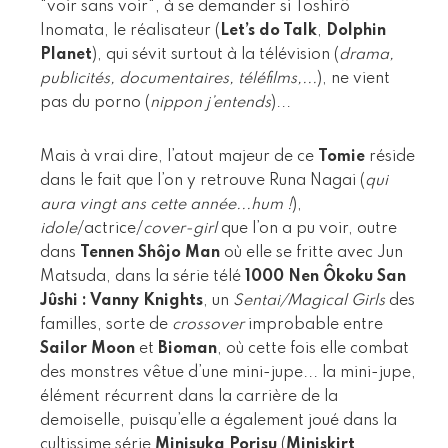
"voir sans voir", à se demander si Toshirô
Inomata, le réalisateur (
Let’s do Talk
,
Dolphin
Planet
), qui sévit surtout à la télévision (
drama,
publicités, documentaires, téléfilms,...
), ne vient
pas du porno (
nippon j’entends
)...
Mais à vrai dire, l’atout majeur de ce
Tomie
réside
dans le fait que l’on y retrouve Runa Nagai (
qui
aura vingt ans cette année...hum !
),
idole
/actrice/
cover-girl
que l’on a pu voir, outre
dans
Tennen Shôjo Man
où elle se fritte avec Jun
Matsuda, dans la série télé
1000 Nen Ôkoku San
Jûshi : Vanny Knights
, un
Sentai/Magical Girls
des
familles, sorte de
crossover
improbable entre
Sailor Moon
et
Bioman
, où cette fois elle combat
des monstres vêtue d’une mini-jupe... la mini-jupe,
élément récurrent dans la carrière de la
demoiselle, puisqu’elle a également joué dans la
cultissime série
Minisuka Porisu
(
Miniskirt