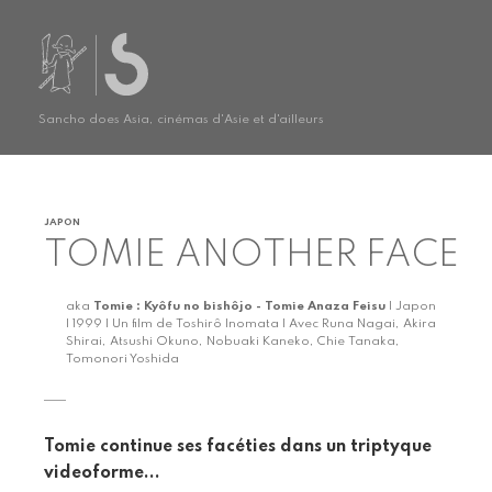
Sancho does Asia, cinémas d'Asie et d'ailleurs
JAPON
TOMIE ANOTHER FACE
aka
Tomie : Kyôfu no bishôjo - Tomie Anaza Feisu
| Japon
| 1999 | Un film de Toshirô Inomata | Avec Runa Nagai, Akira
Shirai, Atsushi Okuno, Nobuaki Kaneko, Chie Tanaka,
Tomonori Yoshida
Tomie continue ses facéties dans un triptyque
videoforme...