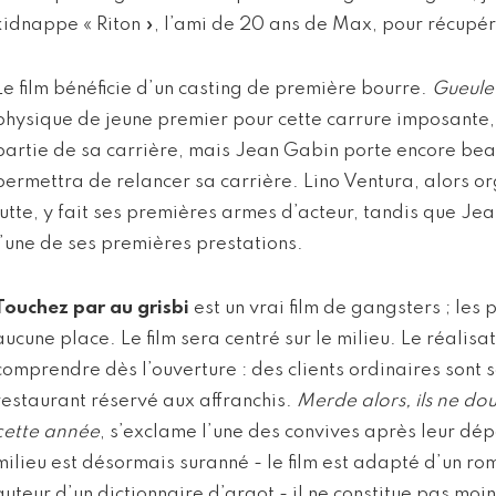
kidnappe « Riton », l’ami de 20 ans de Max, pour récupér
Le film bénéficie d’un casting de première bourre.
Gueule
physique de jeune premier pour cette carrure imposante,
partie de sa carrière, mais Jean Gabin porte encore beau
permettra de relancer sa carrière. Lino Ventura, alors o
lutte, y fait ses premières armes d’acteur, tandis que Je
l’une de ses premières prestations.
Touchez par au grisbi
est un vrai film de gangsters ; les 
aucune place. Le film sera centré sur le milieu. Le réalisa
comprendre dès l’ouverture : des clients ordinaires sont
restaurant réservé aux affranchis.
Merde alors, ils ne dou
cette année
, s’exclame l’une des convives après leur dé
milieu est désormais suranné - le film est adapté d’un ro
auteur d’un dictionnaire d’argot - il ne constitue pas moin