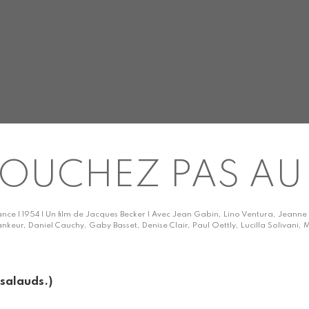
OUCHEZ PAS AU 
ance | 1954 | Un film de Jacques Becker | Avec Jean Gabin, Lino Ventura, Jeann
ankeur, Daniel Cauchy, Gaby Basset, Denise Clair, Paul Oettly, Lucilla Solivani, 
(salauds.)