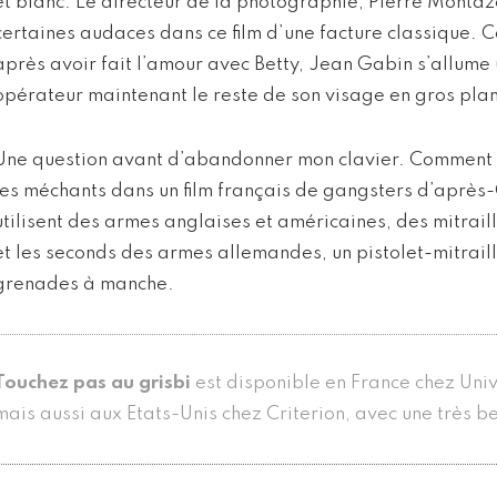
et blanc. Le directeur de la photographie, Pierre Monta
certaines audaces dans ce film d’une facture classique. 
après avoir fait l’amour avec Betty, Jean Gabin s’allume 
opérateur maintenant le reste de son visage en gros plan
Une question avant d’abandonner mon clavier. Comment r
les méchants dans un film français de gangsters d’après
utilisent des armes anglaises et américaines, des mitrail
et les seconds des armes allemandes, un pistolet-mitrai
grenades à manche.
Touchez pas au grisbi
est disponible en France chez Uni
mais aussi aux Etats-Unis chez Criterion, avec une très be