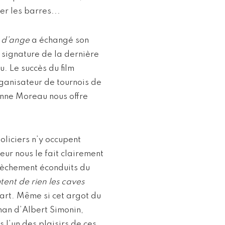
er les barres...
 d’ange
a échangé son
 signature de la dernière
. Le succès du film
rganisateur de tournois de
anne Moreau nous offre
policiers n’y occupent
teur nous le fait clairement
 sèchement éconduits du
tent de rien les caves
part. Même si cet argot du
man d’Albert Simonin,
s l’un des plaisirs de ces