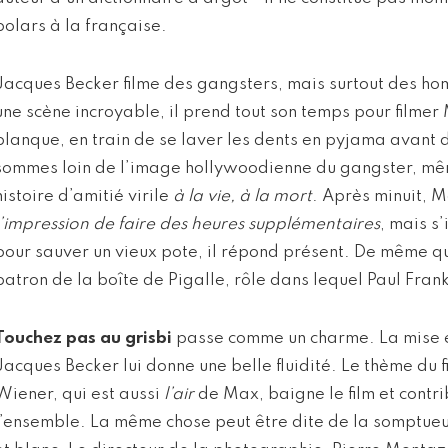
polars à la française.
Jacques Becker filme des gangsters, mais surtout des hom
une scène incroyable, il prend tout son temps pour filme
planque, en train de se laver les dents en pyjama avant 
sommes loin de l’image hollywoodienne du gangster, même
histoire d’amitié virile
à la vie, à la mort
. Après minuit, 
l’impression de faire des heures supplémentaires
, mais s’i
pour sauver un vieux pote, il répond présent. De même q
patron de la boîte de Pigalle, rôle dans lequel Paul Frank
Touchez pas au grisbi
passe comme un charme. La mise e
Jacques Becker lui donne une belle fluidité. Le thème du
Wiener, qui est aussi
l’air
de Max, baigne le film et contr
l’ensemble. La même chose peut être dite de la somptue