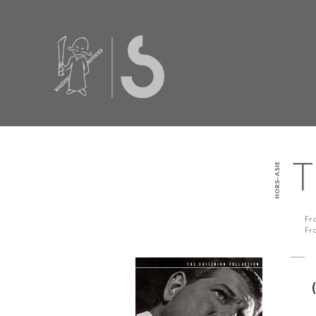
HORS-ASIE
T
Fr
Fr