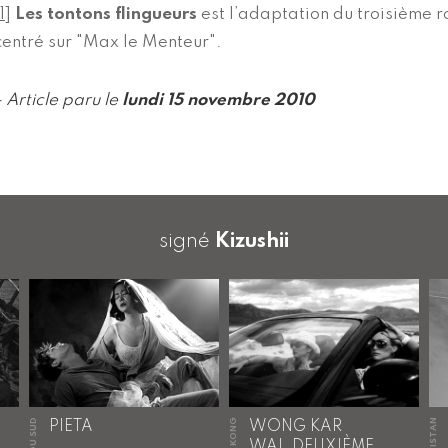
1
]
Les tontons flingueurs
est l’adaptation du troisième 
centré sur "Max le Menteur".
- Article paru le
lundi 15 novembre 2010
signé
Kizushii
HONG KONG
PIETA
WONG KAR
WAI, DEUXIÈME