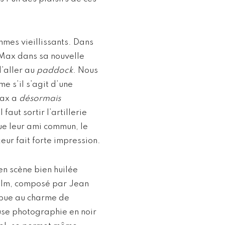
mes vieillissants. Dans
r Max dans sa nouvelle
d’aller au
paddock
. Nous
 s’il s’agit d’une
Max a
désormais
l faut sortir l’artillerie
ue leur ami commun, le
eur fait forte impression.
n scène bien huilée
 film, composé par Jean
ibue au charme de
use photographie en noir