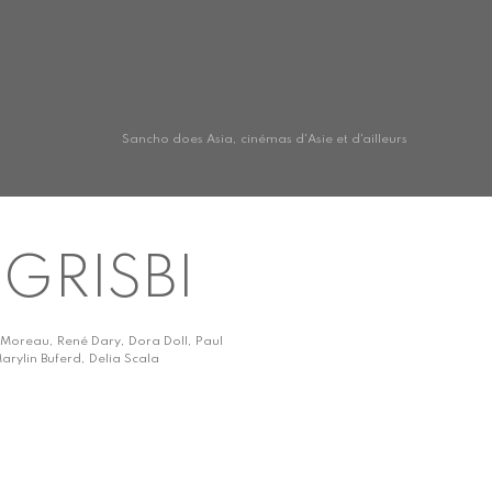
Sancho does Asia, cinémas d'Asie et d'ailleurs
GRISBI
e Moreau, René Dary, Dora Doll, Paul
Marylin Buferd, Delia Scala