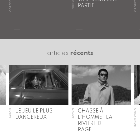
CORÉE DU SUD
KIRGHIZISTAN
PARTIE
articles
récents
JAPON
JAPON
HONG KONG
LE JEU LE PLUS
CHASSE À
DANGEREUX
L’HOMME : LA
RIVIÈRE DE
RAGE