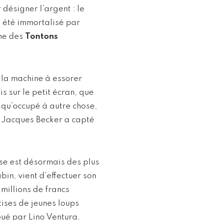
désigner l’argent : le
 a été immortalisé par
ine des
Tontons
e la machine à essorer
is sur le petit écran, que
à qu’occupé à autre chose,
e Jacques Becker a capté
ise est désormais des plus
in, vient d’effectuer son
 millions de francs
tises de jeunes loups
oué par Lino Ventura,