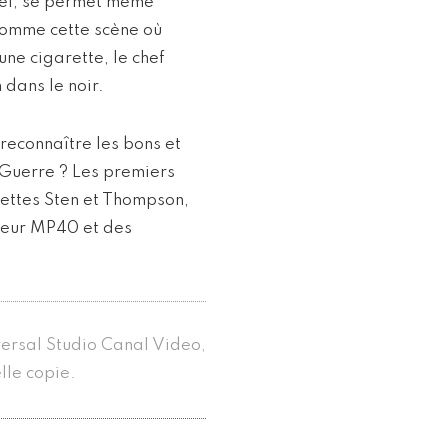
zel, se permet même
Comme cette scène où
une cigarette, le chef
 dans le noir.
econnaître les bons et
-Guerre ? Les premiers
lettes Sten et Thompson,
lleur MP40 et des
versal Studio Canal Video,
lle copie.