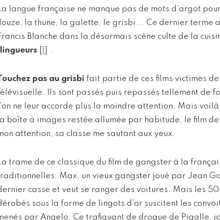
La langue française ne manque pas de mots d’argot pour 
flouze, la thune, la galette, le grisbi... Ce dernier terme
Francis Blanche dans la désormais scène culte de la cuis
flingueurs
[
1
]
.
Touchez pas au grisbi
fait partie de ces films victimes d
télévisuelle. Ils sont passés puis repassés tellement de fo
l’on ne leur accorde plus la moindre attention. Mais voil
la boîte à images restée allumée par habitude, le film d
mon attention, sa classe me sautant aux yeux.
La trame de ce classique du film de gangster à la frança
traditionnelles. Max, un vieux gangster joué par Jean Gab
dernier casse et veut se ranger des voitures. Mais les 50
dérobés sous la forme de lingots d’or suscitent les convoi
menés par Angelo. Ce trafiquant de drogue de Pigalle, j