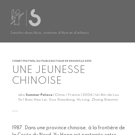
Sancho does Asia, cinémas d'Asie et d'ailleurs
CHINE | FESTIVAL DU FILM ASIATIQUE DE DEAUVILLE 2010
UNE JEUNESSE
CHINOISE
aka
Summer Palace
| Chine / France | 2006 | Un film de Lou
Ye | Avec Hao Lei, Guo Xiaodong, Hu Ling, Zhang Xianmin
1987. Dans une province chinoise, à la frontière de