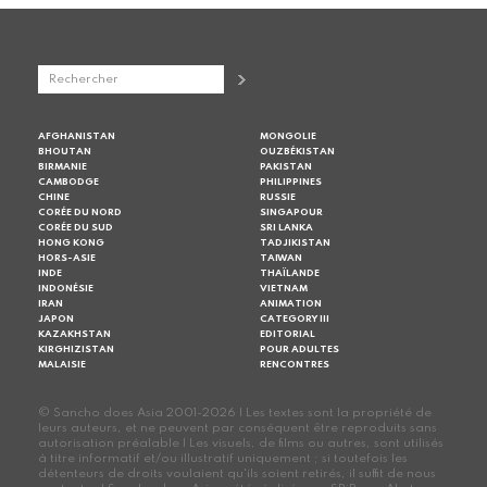
AFGHANISTAN
MONGOLIE
BHOUTAN
OUZBÉKISTAN
BIRMANIE
PAKISTAN
CAMBODGE
PHILIPPINES
CHINE
RUSSIE
CORÉE DU NORD
SINGAPOUR
CORÉE DU SUD
SRI LANKA
HONG KONG
TADJIKISTAN
HORS-ASIE
TAIWAN
INDE
THAÏLANDE
INDONÉSIE
VIETNAM
IRAN
ANIMATION
JAPON
CATEGORY III
KAZAKHSTAN
EDITORIAL
KIRGHIZISTAN
POUR ADULTES
MALAISIE
RENCONTRES
© Sancho does Asia 2001-2026 | Les textes sont la propriété de
leurs auteurs, et ne peuvent par conséquent être reproduits sans
autorisation préalable | Les visuels, de films ou autres, sont utilisés
à titre informatif et/ou illustratif uniquement ; si toutefois les
détenteurs de droits voulaient qu'ils soient retirés, il suffit de nous