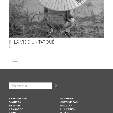
JAPON
LA VIE D’UN TATOUÉ
AFGHANISTAN
MONGOLIE
BHOUTAN
OUZBÉKISTAN
BIRMANIE
PAKISTAN
CAMBODGE
PHILIPPINES
CHINE
RUSSIE