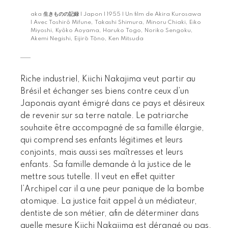
aka
生きものの記録
| Japon | 1955 | Un film de Akira Kurosawa
| Avec Toshirô Mifune, Takashi Shimura, Minoru Chiaki, Eiko
Miyoshi, Kyôko Aoyama, Haruko Togo, Noriko Sengoku,
Akemi Negishi, Eijirō Tōno, Ken Mitsuda
Riche industriel, Kiichi Nakajima veut partir au
Brésil et échanger ses biens contre ceux d’un
Japonais ayant émigré dans ce pays et désireux
de revenir sur sa terre natale. Le patriarche
souhaite être accompagné de sa famille élargie,
qui comprend ses enfants légitimes et leurs
conjoints, mais aussi ses maîtresses et leurs
enfants. Sa famille demande à la justice de le
mettre sous tutelle. Il veut en effet quitter
l’Archipel car il a une peur panique de la bombe
atomique. La justice fait appel à un médiateur,
dentiste de son métier, afin de déterminer dans
quelle mesure Kiichi Nakajima est dérangé ou pas.