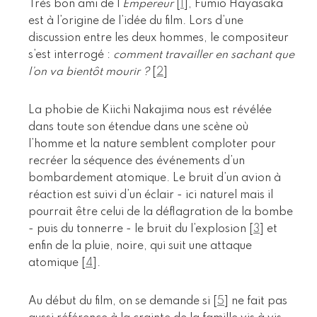
Très bon ami de l’
Empereur
[
1
]
, Fumio Hayasaka
est à l’origine de l’idée du film. Lors d’une
discussion entre les deux hommes, le compositeur
s’est interrogé :
comment travailler en sachant que
l’on va bientôt mourir ?
[
2
]
La phobie de Kiichi Nakajima nous est révélée
dans toute son étendue dans une scène où
l’homme et la nature semblent comploter pour
recréer la séquence des événements d’un
bombardement atomique. Le bruit d’un avion à
réaction est suivi d’un éclair - ici naturel mais il
pourrait être celui de la déflagration de la bombe
- puis du tonnerre - le bruit du l’explosion
[
3
]
et
enfin de la pluie, noire, qui suit une attaque
atomique
[
4
]
.
Au début du film, on se demande si
[
5
]
ne fait pas