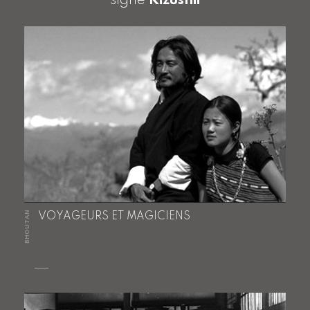
signé
Kizushii
BHOUTAN
VOYAGEURS ET MAGICIENS