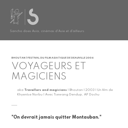
Sancho does Asia, cinémas d'Asie et d'ailleurs
BHOUTAN | FESTIVAL DU FILM ASIATIQUE DE DEAUVILLE 2004
VOYAGEURS ET
MAGICIENS
aka
Travellers and magicians
| Bhoutan | 2003 | Un film de
Khyentse Norbu | Avec Tsewang Dendup, AP Dochu
"On devrait jamais quitter Montauban."