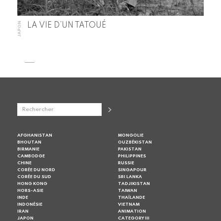
JAPON
LA VIE D’UN TATOUÉ
AFGHANISTAN
MONGOLIE
BHOUTAN
OUZBÉKISTAN
BIRMANIE
PAKISTAN
CAMBODGE
PHILIPPINES
CHINE
RUSSIE
CORÉE DU NORD
SINGAPOUR
CORÉE DU SUD
SRI LANKA
HONG KONG
TADJIKISTAN
HORS-ASIE
TAIWAN
INDE
THAÏLANDE
INDONÉSIE
VIETNAM
IRAN
ANIMATION
JAPON
CATEGORY III