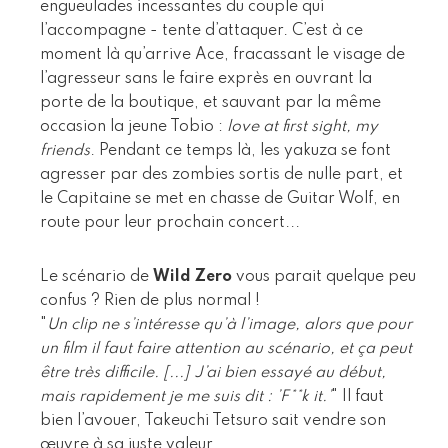
engueulades incessantes du couple qui
l’accompagne - tente d’attaquer. C’est à ce
moment là qu’arrive Ace, fracassant le visage de
l’agresseur sans le faire exprès en ouvrant la
porte de la boutique, et sauvant par la même
occasion la jeune Tobio :
love at first sight, my
friends
. Pendant ce temps là, les yakuza se font
agresser par des zombies sortis de nulle part, et
le Capitaine se met en chasse de Guitar Wolf, en
route pour leur prochain concert...
Le scénario de
Wild Zero
vous parait quelque peu
confus ? Rien de plus normal !
"
Un clip ne s’intéresse qu’à l’image, alors que pour
un film il faut faire attention au scénario, et ça peut
être très difficile. [...] J’ai bien essayé au début,
mais rapidement je me suis dit : ’F**k it.’
" Il faut
bien l’avouer, Takeuchi Tetsuro sait vendre son
œuvre à sa juste valeur.