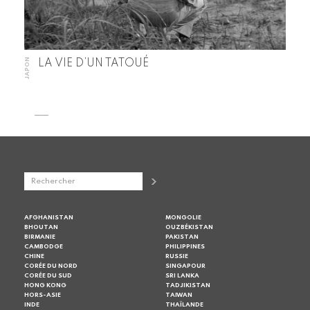
JAPON
LA VIE D’UN TATOUÉ
AFGHANISTAN
MONGOLIE
BHOUTAN
OUZBÉKISTAN
BIRMANIE
PAKISTAN
CAMBODGE
PHILIPPINES
CHINE
RUSSIE
CORÉE DU NORD
SINGAPOUR
CORÉE DU SUD
SRI LANKA
HONG KONG
TADJIKISTAN
HORS-ASIE
TAIWAN
INDE
THAÏLANDE