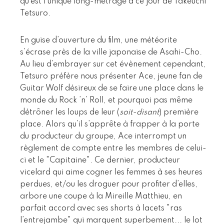
qu’est l’unique long-métrage à ce jour de Takeuchi
Tetsuro.
En guise d’ouverture du film, une météorite
s’écrase près de la ville japonaise de Asahi-Cho.
Au lieu d’embrayer sur cet évènement cependant,
Tetsuro préfère nous présenter Ace, jeune fan de
Guitar Wolf désireux de se faire une place dans le
monde du Rock ’n’ Roll, et pourquoi pas même
détrôner les loups de leur (
soit-disant
) première
place. Alors qu’il s’apprête à frapper à la porte
du producteur du groupe, Ace interrompt un
règlement de compte entre les membres de celui-
ci et le "Capitaine". Ce dernier, producteur
vicelard qui aime cogner les femmes à ses heures
perdues, et/ou les droguer pour profiter d’elles,
arbore une coupe à la Mireille Matthieu, en
parfait accord avec ses shorts à lacets "ras
l’entrejambe" qui marquent superbement... le lot