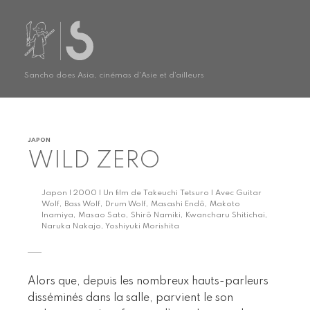
Sancho does Asia, cinémas d'Asie et d'ailleurs
JAPON
WILD ZERO
Japon | 2000 | Un film de Takeuchi Tetsuro | Avec Guitar
Wolf, Bass Wolf, Drum Wolf, Masashi Endô, Makoto
Inamiya, Masao Sato, Shirô Namiki, Kwancharu Shitichai,
Naruka Nakajo, Yoshiyuki Morishita
Alors que, depuis les nombreux hauts-parleurs
disséminés dans la salle, parvient le son