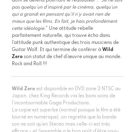
dont se défend pourtant le réalisateur : "
Je ne suis
pas quelqu’un d’inspiré par le cinéma, quelqu’un
qui a grandi en pensant qu’il n’y avait rien de
mieux que les films. En fait, je hais profondément
cette idéologie.
" Une attitude rebelle
parfaitement naturelle, qui trouve écho dans
l’attitude punk authentique des trois musiciens de
Guitar Wolf. Et qui termine de conférer à
Wild
Zero
son statut de chef d’œuvre unique au monde.
Rock and Roll !!!
Wild Zero
est disponible en DVD zone 2 NTSC au
Japon, chez King Records via les bons soins de
l’incontournable Gaga Productions.
La copie est superbe (normal puisque le film a été
tourné en numérique), on regrette que la bande
son ne soit qu’en Stereo mais celle-ci est très
efficace - et l’ensemble a le bon goût d’être sous-