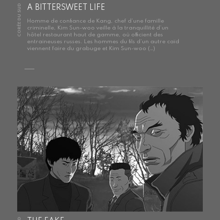
CORÉE DU SUD
A BITTERSWEET LIFE
Homme de confiance de Kang, chef d’une famille
criminelle, Kim Sun-woo veille à la tranquillité d’un
hôtel restaurant haut de gamme, où officient des
entraineuses russes. Les hommes du fils d’un autre caïd
viennent faire du grabuge et Kim Sun-woo (…)