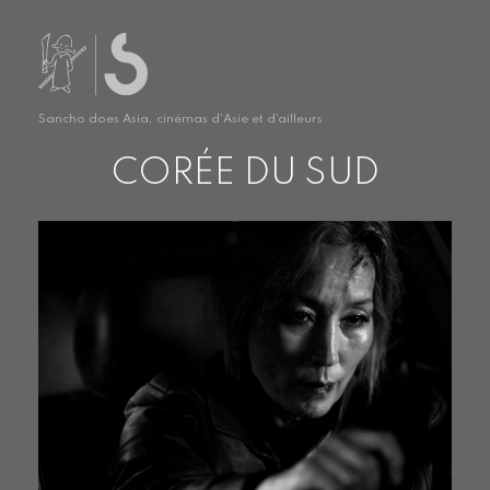
Sancho does Asia, cinémas d'Asie et d'ailleurs
CORÉE DU SUD