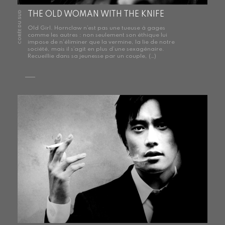
CORÉE DU SUD
THE OLD WOMAN WITH THE KNIFE
Old Girl. Hornclaw n’est pas une tueuse à gages
comme les autres : non seulement son éthique lui
impose de n’éliminer que la vermine, la lie de notre
société, mais il s’agit en plus d’une sexagénaire.
Recueillie dans sa jeunesse par un couple, (…)