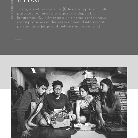
CORÉE DU SUD
THE FAKE
Ta rage n’est pas perdue. [1] Je n’avais pas vu un film
parcouru par une telle rage noire depuis bien
longtemps. Qu’il émerge d’un cinéma coréen nous
ayant proposé ces dernières années d’intéressants
personnages jusqu’au-boutiste n’est pas une (…)