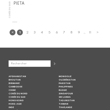
CORÉE DU SUD
PIETA
…
<
1
2
3
4
5
6
7
8
9
11
>
AFGHANISTAN
MONGOLIE
BHOUTAN
OUZBÉKISTAN
BIRMANIE
PAKISTAN
CAMBODGE
PHILIPPINES
CHINE
RUSSIE
CORÉE DU NORD
SINGAPOUR
CORÉE DU SUD
SRI LANKA
HONG KONG
TADJIKISTAN
HORS-ASIE
TAIWAN
INDE
THAÏLANDE